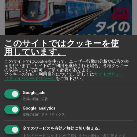
このサイトではクッキーを使
用しています。
2026年版 タイの鉄道事情 電車でGO！
このサイトではCookieを使って、ユーザー行動の分析や広告の表
示を行います。サイトのご利用を継続される場合、各種クッキー
の取得について許可して頂く必要があります。
クッキーの詳細・利用目的について、詳しくは
サイトポリシー
（プライバシーポリシー）
をご覧下さい。
Google_ads
取得の目的
:
広告
Google_analytics
取得の目的
:
アナリティクス
全てのサービスを有効／無効に切り替える。
上記のサービスをまとめて有効または無効に切り替えます。