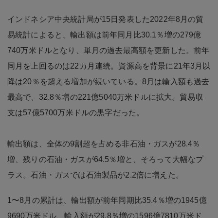
インドネシア中央統計局が15日発表した2022年8月の貿
易統計によると、輸出額は前年同月比30.1％増の279億
740万米ドルとなり、単月の過去最高額を更新した。前年
同月を上回るのは22カ月連続。資源高を背景に21年3月以
降は20％を超える増加が続いている。8月は輸入額も過去
最高で、32.8％増の221億5040万米ドルに拡大。貿易収
支は57億5700万米ドルの黒字だった。
輸出額は、全体の9割超を占める非石油・ガスが28.4％
増、残りの石油・ガスが64.5％増と、そろって大幅なプ
ラス。石油・ガスでは石油製品が2.2倍に増えた。
1〜8月の累計は、輸出額が前年同期比35.4％増の1945億
9690万米ドル、輸入額が29.8％増の1596億7810万米ド