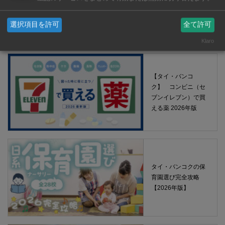
【タイ・バンコク】 マルシェトンロー内の「TOPS」で買える薬
選択項目を許可
全て許可
2026年版
Klaro
【タイ・バンコ
ク】 コンビニ（セ
ブンイレブン）で買
える薬 2026年版
タイ・バンコクの保
育園選び完全攻略
【2026年版】