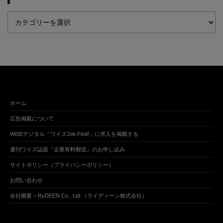
ホーム
広告掲載について
WiSEデジタル「ワイズJob Find!」に求人を掲載する
週刊ワイズ誌面『企業有料郵送』のお申し込み
サイトポリシー（プライバシーポリシー）
お問い合わせ
会社概要 – RyDEEN Co., Ltd.（ライディーン株式会社）