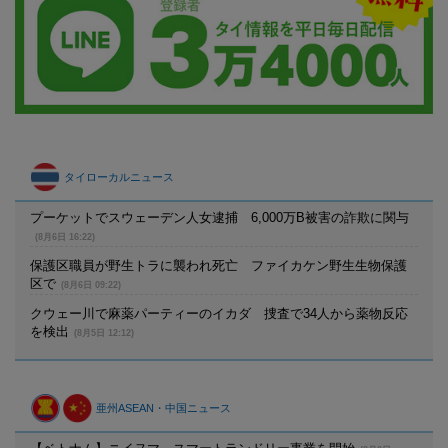
タイローカルニュース
プーケットでスウェーデン人女逮捕 6,000万B被害の詐欺に関与
(8月6日 16:22)
保護区職員が野生トラに襲われ死亡 ファイカケン野生生物保護
区で
(8月6日 09:22)
クウェー川で麻薬パーティーのイカダ 捜査で34人から薬物反応
を検出
(8月5日 12:12)
亜州ASEAN・中国ニュース