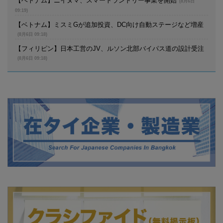
【ベトナム】ニイヌマ、スマートランドリー事業を開始
(8月6日
09:19)
【ベトナム】ミスミGが追加投資、DC向け自動ステージなど増産
(8月6日 09:18)
【フィリピン】日本工営のJV、ルソン北部バイパス道の設計受注
(8月6日 09:18)