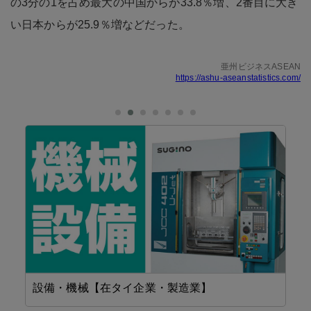
の3分の1を占め最大の中国からが33.8％増、2番目に大き
い日本からが25.9％増などだった。
亜州ビジネスASEAN
https://ashu-aseanstatistics.com/
設備・機械【在タイ企業・製造業】
機