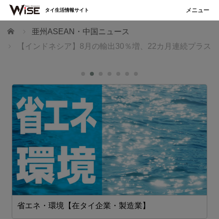
タイ生活情報サイト
ホーム
亜州ASEAN・中国ニュース
【インドネシア】8月の輸出30％増、22カ月連続プラス
省エネ・環境【在タイ企業・製造業】