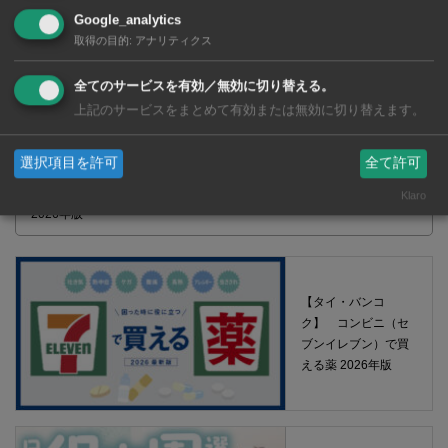
Google_analytics
取得の目的
:
アナリティクス
全てのサービスを有効／無効に切り替える。
上記のサービスをまとめて有効または無効に切り替えます。
選択項目を許可
全て許可
【タイ・バンコク】 マルシェトンロー内の「TOPS」で買える薬
Klaro
2026年版
【タイ・バンコ
ク】 コンビニ（セ
ブンイレブン）で買
える薬 2026年版