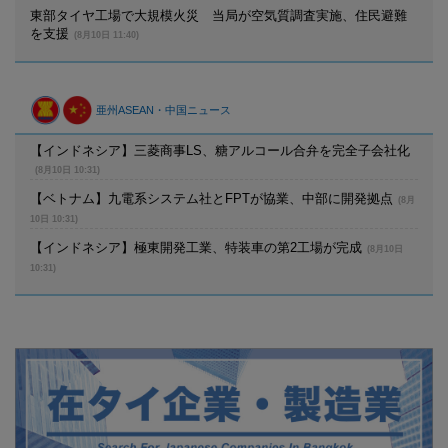
東部タイヤ工場で大規模火災 当局が空気質調査実施、住民避難
を支援
(8月10日 11:40)
亜州ASEAN・中国ニュース
【インドネシア】三菱商事LS、糖アルコール合弁を完全子会社化
(8月10日 10:31)
【ベトナム】九電系システム社とFPTが協業、中部に開発拠点
(8月
10日 10:31)
【インドネシア】極東開発工業、特装車の第2工場が完成
(8月10日
10:31)