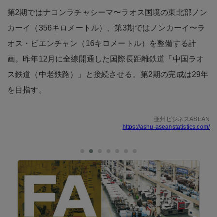
第2期ではナコンラチャシーマ〜ラオス国境の東北部ノン
カーイ（356キロメートル）、第3期ではノンカーイ〜ラ
オス・ビエンチャン（16キロメートル）を整備する計
画。昨年12月に全線開通した国際長距離鉄道「中国ラオ
ス鉄道（中老鉄路）」と接続させる。第2期の完成は29年
を目指す。
亜州ビジネスASEAN
https://ashu-aseanstatistics.com/