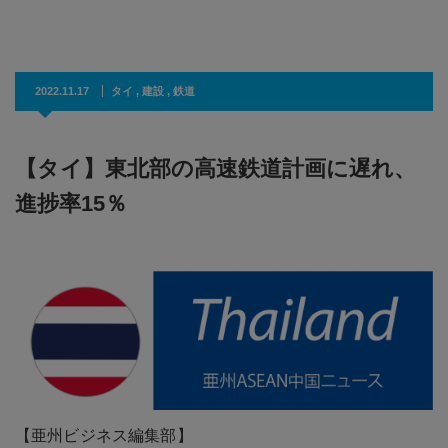
2022.11.17
タイ
,
建設
,
鉄道
【タイ】東北部の高速鉄道計画に遅れ、
進捗率15％
【亜州ビジネス編集部】