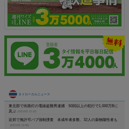
タイローカルニュース
東北部で街路灯の電線盗難男逮捕 50回以上の犯行で1,000万Bに
及ぶ
(8月10日 13:10)
近郊で無許可パブ強制捜査 未成年者多数、32人の薬物陽性者も
(8月10日 13:06)