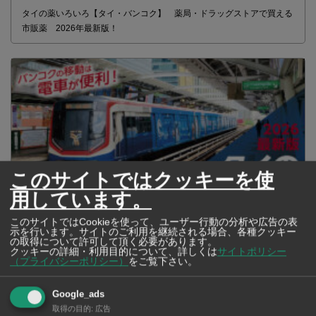
タイの薬いろいろ【タイ・バンコク】 薬局・ドラッグストアで買える
市販薬 2026年最新版！
このサイトではクッキーを使
用しています。
このサイトではCookieを使って、ユーザー行動の分析や広告の表
示を行います。サイトのご利用を継続される場合、各種クッキー
2026年版 タイの鉄道事情 電車でGO！
の取得について許可して頂く必要があります。
クッキーの詳細・利用目的について、詳しくは
サイトポリシー
（プライバシーポリシー）
をご覧下さい。
Google_ads
取得の目的
:
広告