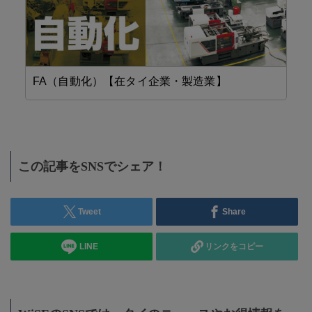
FA（自動化）【在タイ企業・製造業】
設
この記事をSNSでシェア！
Tweet
Share
LINE
リンクをコピー