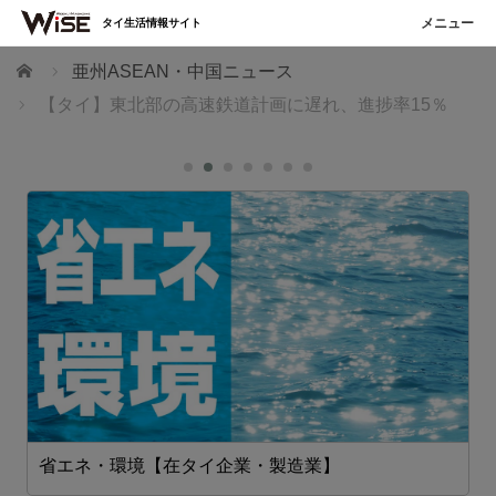
タイ生活情報サイト
ホーム
亜州ASEAN・中国ニュース
【タイ】東北部の高速鉄道計画に遅れ、進捗率15％
省エネ・環境【在タイ企業・製造業】