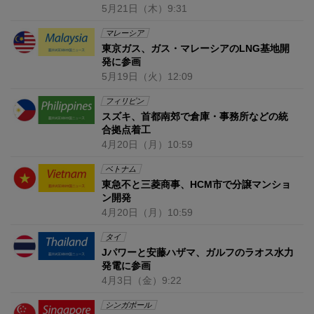
5月21日
（木）
9:31
マレーシア
東京ガス、ガス・マレーシアのLNG基地開
発に参画
5月19日
（火）
12:09
フィリピン
スズキ、首都南郊で倉庫・事務所などの統
合拠点着工
4月20日
（月）
10:59
ベトナム
東急不と三菱商事、HCM市で分譲マンショ
ン開発
4月20日
（月）
10:59
タイ
Jパワーと安藤ハザマ、ガルフのラオス水力
発電に参画
4月3日
（金）
9:22
シンガポール