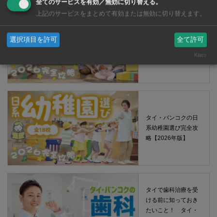
全てのサービスを有効／無効に切り替える。
上記のサービスをまとめて有効または無効に切り替えます。
タイ・バンコクの保
選択項目を許可
全て許可
育園選び完全攻略
【2026年版】
Klaro
タイ・バンコクの日
系幼稚園選び完全攻
略【2026年版】
タイで歯科治療を受
ける前に知っておき
たいこと！ タイ・