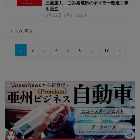
三菱重工、ごみ発電所のボイラー改造工事
を受注
3月30日
（月）
11:08
トップに戻る
1
2
3
4
5
6
…
19
»