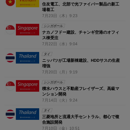
住友電工、北部で光ファイバー製品の新工
場着工
7月23日
（木）
9:23
シンガポール
ナカノフドー建設、チャンギ空港のオフィ
ス棟受注
7月22日
（水）
9:04
タイ
ニッパツが工場新棟建設、HDDサスの生産
増強
7月20日
（月）
9:19
シンガポール
積水ハウスと不動産フレイザーズ、高級マ
ンション開発
7月14日
（火）
9:24
タイ
三菱地所と流通大手セントラル、都心で複
合施設開発
7月10日
（金）
10:51