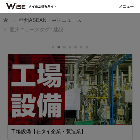
タイ生活情報サイト
ホーム
亜州ASEAN・中国ニュース
亜州ニュースタグ : 建設
工場設備【在タイ企業・製造業】