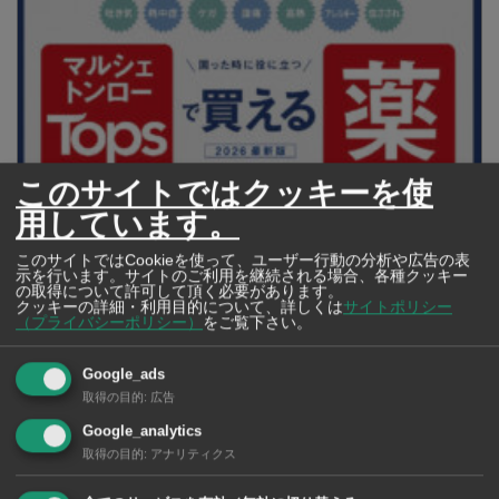
このサイトではクッキーを使
用しています。
【タイ・バンコク】 マルシェトンロー内の「TOPS」で買える薬
このサイトではCookieを使って、ユーザー行動の分析や広告の表
示を行います。サイトのご利用を継続される場合、各種クッキー
2026年版
の取得について許可して頂く必要があります。
クッキーの詳細・利用目的について、詳しくは
サイトポリシー
（プライバシーポリシー）
をご覧下さい。
Google_ads
【タイ・バンコ
取得の目的
:
広告
ク】 コンビニ（セ
ブンイレブン）で買
Google_analytics
える薬 2026年版
取得の目的
:
アナリティクス