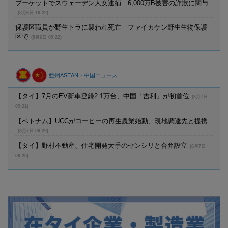
プーケットでスウェーデン人女逮捕 6,000万B被害の詐欺に関与
(8月6日 16:22)
保護区職員が野生トラに襲われ死亡 ファイカケン野生生物保護
区で
(8月6日 09:22)
亜州ASEAN・中国ニュース
【タイ】7月のEV新車登録2.1万台、中国「吉利」が初首位
(8月7日
09:21)
【ベトナム】UCCがコーヒーの再生農業始動、現地調達先と提携
(8月7日 09:20)
【タイ】野村不動産、住宅開発大手のセンシリと合弁設立
(8月7日
09:20)