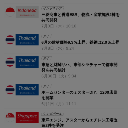
インドネシア
三菱商事と香港ESR、物流・産業施設2棟を
共同開発
7月9日
（木）
10:10
タイ
6月の建材価格6.3％上昇、鉄鋼は2.0％上昇
7月8日
（水）
9:24
タイ
東急と財閥サハ、東部シラチャーで都市開
発を共同検討
6月30日
（火）
9:34
タイ
ホームセンターのミスターDIY、1200店目
を開業
6月1日
（月）
11:11
シンガポール
東洋エンジ、アスターからエチレン工場改
造2件を受注