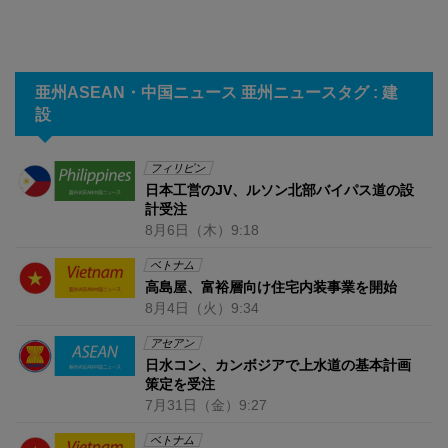
亜州ASEAN・中国ニュース 亜州ニュースタグ : 建
設
フィリピン
日本工営のJV、ルソン北部バイパス道の設
計受注
8月6日
（木）
9:18
ベトナム
高島屋、富裕層向け住宅内装事業を開始
8月4日
（火）
9:34
アセアン
日水コン、カンボジアで上水道の基本計画
策定を受注
7月31日
（金）
9:27
ベトナム