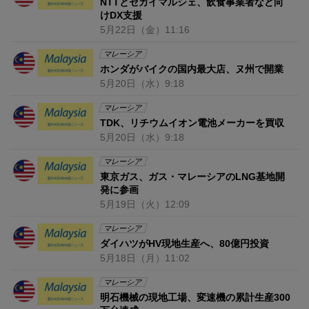
NTTとセカイマルシェ、飲食事業者など向
けDX支援
5月22日
（金）
11:16
マレーシア
ホンダがバイクの国内最大店、ヌ州で開業
5月20日
（水）
9:18
マレーシア
TDK、リチウムイオン電池メーカーを買収
5月20日
（水）
9:18
マレーシア
東京ガス、ガス・マレーシアのLNG基地開
発に参画
5月19日
（火）
12:09
マレーシア
ダイハツがHV現地生産へ、80億円投資
5月18日
（月）
11:02
マレーシア
明石機械の現地工場、変速機の累計生産300