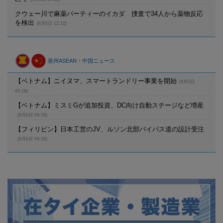
クウェー川で麻薬パーティーのイカダ 捜査で34人から薬物反応
を検出
(8月5日 12:12)
亜州ASEAN・中国ニュース
【ベトナム】ニイヌマ、スマートランドリー事業を開始
(8月6日
09:19)
【ベトナム】ミスミGが追加投資、DC向け自動ステージなど増産
(8月6日 09:18)
【フィリピン】日本工営のJV、ルソン北部バイパス道の設計受注
(8月6日 09:18)