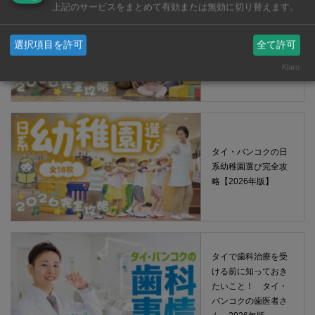
上記のサービスをまとめて有効または無効に切り替えます。
タイ・バンコクの保
選択項目を許可
全て許可
育園選び完全攻略
【2026年版】
Klaro
タイ・バンコクの日
系幼稚園選び完全攻
略【2026年版】
タイで歯科治療を受
ける前に知っておき
たいこと！ タイ・
バンコクの歯医者さ