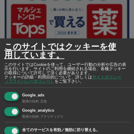
このサイトではクッキーを使
用しています。
【タイ・バンコク】 マルシェトンロー内の「TOPS」で買える薬
このサイトではCookieを使って、ユーザー行動の分析や広告の表
2026年版
示を行います。サイトのご利用を継続される場合、各種クッキー
の取得について許可して頂く必要があります。
クッキーの詳細・利用目的について、詳しくは
サイトポリシー
（プライバシーポリシー）
をご覧下さい。
【タイ・バンコ
Google_ads
ク】 コンビニ（セ
取得の目的
:
広告
ブンイレブン）で買
Google_analytics
える薬 2026年版
取得の目的
:
アナリティクス
全てのサービスを有効／無効に切り替える。