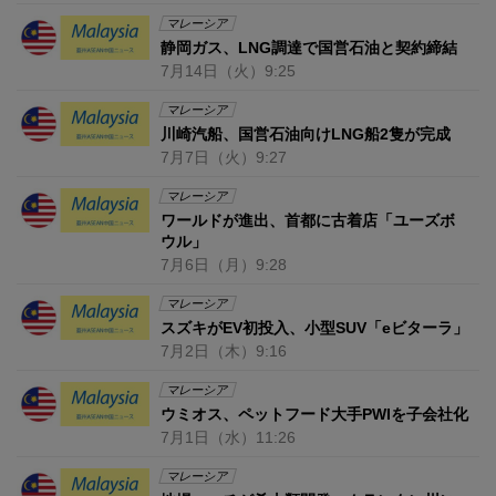
マレーシア
静岡ガス、LNG調達で国営石油と契約締結
7月14日
（火）
9:25
マレーシア
川崎汽船、国営石油向けLNG船2隻が完成
7月7日
（火）
9:27
マレーシア
ワールドが進出、首都に古着店「ユーズボ
ウル」
7月6日
（月）
9:28
マレーシア
スズキがEV初投入、小型SUV「eビターラ」
7月2日
（木）
9:16
マレーシア
ウミオス、ペットフード大手PWIを子会社化
7月1日
（水）
11:26
マレーシア