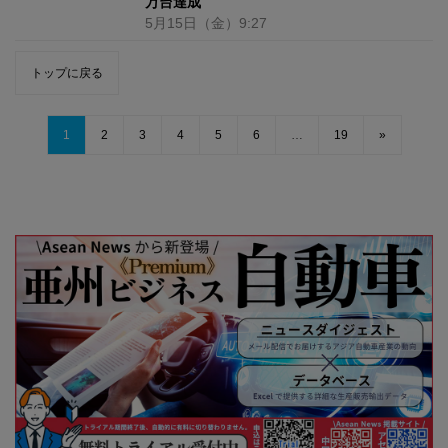
万台達成
5月15日
（金）
9:27
トップに戻る
1
2
3
4
5
6
…
19
»