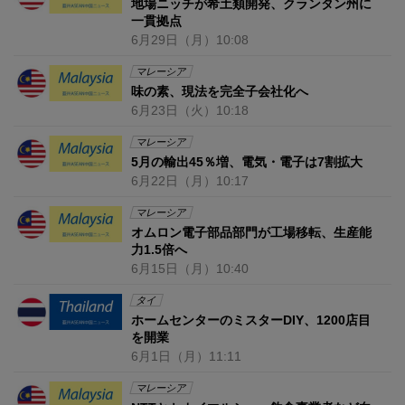
地場ニッチが希土類開発、クランタン州に
一貫拠点
6月29日
（月）
10:08
マレーシア
味の素、現法を完全子会社化へ
6月23日
（火）
10:18
マレーシア
5月の輸出45％増、電気・電子は7割拡大
6月22日
（月）
10:17
マレーシア
オムロン電子部品部門が工場移転、生産能
力1.5倍へ
6月15日
（月）
10:40
タイ
ホームセンターのミスターDIY、1200店目
を開業
6月1日
（月）
11:11
マレーシア