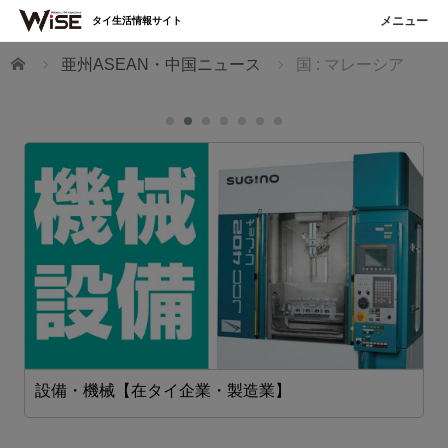
タイ生活情報サイト
ホーム
亜州ASEAN・中国ニュース
国 : マレーシア
設備・機械【在タイ企業・製造業】