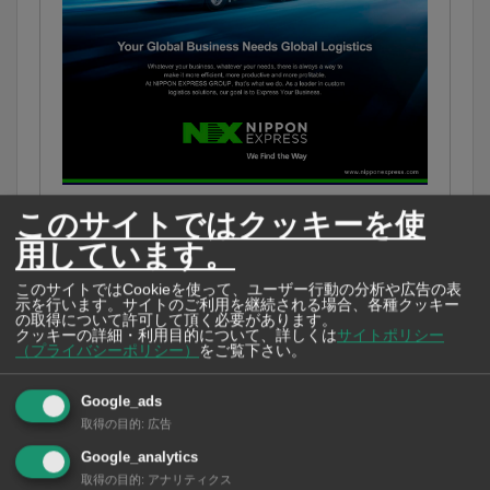
NXの拠点が、貴社の拠点に。世界を繋ぎ、産
このサイトではクッキーを使
業を動かす。物流の最適解はここにある。
用しています。
このサイトではCookieを使って、ユーザー行動の分析や広告の表
示を行います。サイトのご利用を継続される場合、各種クッキー
の取得について許可して頂く必要があります。
クッキーの詳細・利用目的について、詳しくは
サイトポリシー
タイ政府が推進する経済特区「EEC（東部経済回
（プライバシーポリシー）
をご覧下さい。
廊）」では、自動車や先端技術企業の進出が加速し
Google_ads
ている。
取得の目的
:
広告
この流れを受けNXは2025年7月に、その中心地で
Google_analytics
取得の目的
:
アナリティクス
あるラヨーン県に新拠点を設立した。