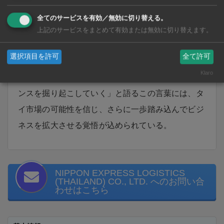
グループの広大なネットワークを武器に、あらゆる
全てのサービスを有効／無効に切り替える。
産業へ最適な物流サービスを提供していく。
上記のサービスをまとめて有効または無効に切り替えます。
選択項目を許可
全て許可
田辺社長が「顧客と競合を徹底的に『知る』こと
Klaro
で、成熟したタイ市場の中でもさらなる成長のチャ
ンスを掘り起こしていく」と語るこの言葉には、タ
イ市場の可能性を信じ、さらに一歩踏み込んでビジ
ネスを拡大させる覚悟が込められている。
NIPPON EXPRESS LOGISTICS
(THAILAND) CO., LTD. へのお問い合
わせはこちら