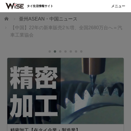
タイ生活情報サイト
ホーム
亜州ASEAN・中国ニュース
【中国】22年の新車販売2％増、全国2680万台へ＝汽
車工業協会
精密加工【在タイ企業・製造業】