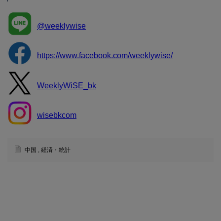
@weeklywise
https://www.facebook.com/weeklywise/
WeeklyWiSE_bk
wisebkcom
中国
,
経済・統計