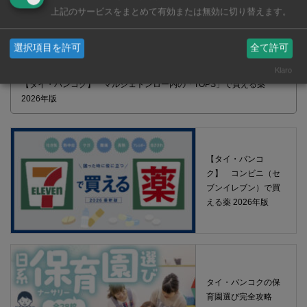
上記のサービスをまとめて有効または無効に切り替えます。
選択項目を許可
全て許可
Klaro
【タイ・バンコク】 マルシェトンロー内の「TOPS」で買える薬
2026年版
【タイ・バンコ
ク】 コンビニ（セ
ブンイレブン）で買
える薬 2026年版
タイ・バンコクの保
育園選び完全攻略