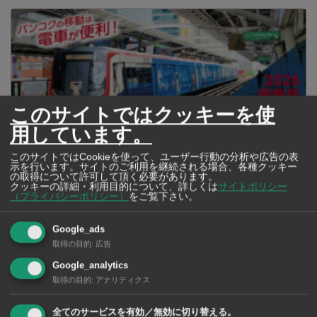
このサイトではクッキーを使
用しています。
このサイトではCookieを使って、ユーザー行動の分析や広告の表
示を行います。サイトのご利用を継続される場合、各種クッキー
の取得について許可して頂く必要があります。
クッキーの詳細・利用目的について、詳しくは
サイトポリシー
2026年版 タイの鉄道事情 電車でGO！
（プライバシーポリシー）
をご覧下さい。
Google_ads
取得の目的
:
広告
Google_analytics
取得の目的
:
アナリティクス
全てのサービスを有効／無効に切り替える。