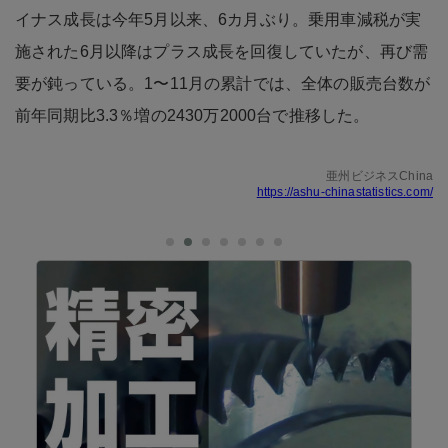
イナス成長は今年5月以来、6カ月ぶり。乗用車減税が実
施された6月以降はプラス成長を回復していたが、再び需
要が鈍っている。1〜11月の累計では、全体の販売台数が
前年同期比3.3％増の2430万2000台で推移した。
亜州ビジネスChina
https://ashu-chinastatistics.com/