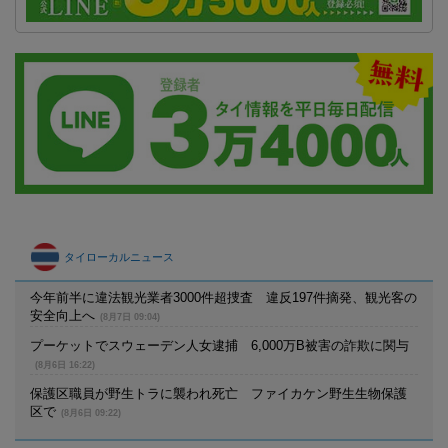
タイローカルニュース
今年前半に違法観光業者3000件超捜査 違反197件摘発、観光客の
安全向上へ
(8月7日 09:04)
プーケットでスウェーデン人女逮捕 6,000万B被害の詐欺に関与
(8月6日 16:22)
保護区職員が野生トラに襲われ死亡 ファイカケン野生生物保護
区で
(8月6日 09:22)