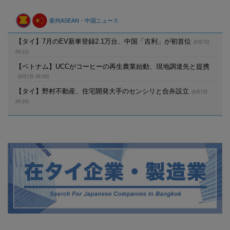
亜州ASEAN・中国ニュース
【タイ】7月のEV新車登録2.1万台、中国「吉利」が初首位
(8月7日
09:21)
【ベトナム】UCCがコーヒーの再生農業始動、現地調達先と提携
(8月7日 09:20)
【タイ】野村不動産、住宅開発大手のセンシリと合弁設立
(8月7日
09:20)