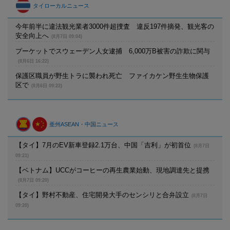
タイローカルニュース
今年前半に違法観光業者3000件超捜査 違反197件摘発、観光客の
安全向上へ
(8月7日 09:04)
プーケットでスウェーデン人女逮捕 6,000万B被害の詐欺に関与
(8月6日 16:22)
保護区職員が野生トラに襲われ死亡 ファイカケン野生生物保護
区で
(8月6日 09:22)
亜州ASEAN・中国ニュース
【タイ】7月のEV新車登録2.1万台、中国「吉利」が初首位
(8月7日
09:21)
【ベトナム】UCCがコーヒーの再生農業始動、現地調達先と提携
(8月7日 09:20)
【タイ】野村不動産、住宅開発大手のセンシリと合弁設立
(8月7日
09:20)