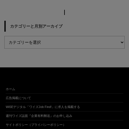
カテゴリーと月別アーカイブ
ホーム
広告掲載について
WiSEデジタル「ワイズJob Find!」に求人を掲載する
週刊ワイズ誌面『企業有料郵送』のお申し込み
サイトポリシー（プライバシーポリシー）