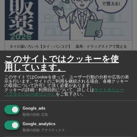
タイの薬いろいろ【タイ・バンコク】 薬局・ドラッグストアで買える
市販薬 2026年最新版！
このサイトではクッキーを使
用しています。
このサイトではCookieを使って、ユーザー行動の分析や広告の表
示を行います。サイトのご利用を継続される場合、各種クッキー
の取得について許可して頂く必要があります。
クッキーの詳細・利用目的について、詳しくは
サイトポリシー
（プライバシーポリシー）
をご覧下さい。
Google_ads
取得の目的
:
広告
Google_analytics
取得の目的
:
アナリティクス