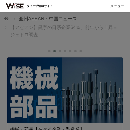
タイ生活情報サイト
ホーム
亜州ASEAN・中国ニュース
【アセアン】黒字の日系企業64％、前年から上昇＝
ジェトロ調査
機械・部品【在タイ企業・製造業】