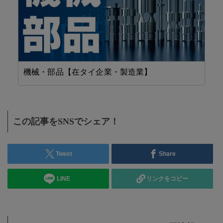
機械・部品【在タイ企業・製造業】
設
この記事をSNSでシェア！
Tweet
Share
LINE
リンクをコピー