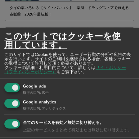
タイの薬いろいろ【タイ・バンコク】 薬局・ドラッグストアで買える
市販薬 2026年最新版！
このサイトではクッキーを使
用しています。
このサイトではCookieを使って、ユーザー行動の分析や広告の表
示を行います。サイトのご利用を継続される場合、各種クッキー
の取得について許可して頂く必要があります。
クッキーの詳細・利用目的について、詳しくは
サイトポリシー
（プライバシーポリシー）
をご覧下さい。
Google_ads
取得の目的
:
広告
Google_analytics
2026年版 タイの鉄道事情 電車でGO！
取得の目的
:
アナリティクス
全てのサービスを有効／無効に切り替える。
上記のサービスをまとめて有効または無効に切り替えます。