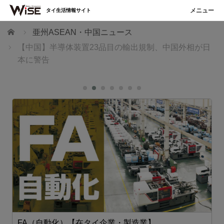
タイ生活情報サイト
ホーム
亜州ASEAN・中国ニュース
【中国】半導体装置23品目の輸出規制、中国外相が日
本に警告
FA（自動化）【在タイ企業・製造業】