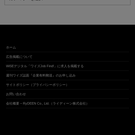
ホーム
広告掲載について
WiSEデジタル「ワイズJob Find!」に求人を掲載する
週刊ワイズ誌面『企業有料郵送』のお申し込み
サイトポリシー（プライバシーポリシー）
お問い合わせ
会社概要 – RyDEEN Co., Ltd.（ライディーン株式会社）