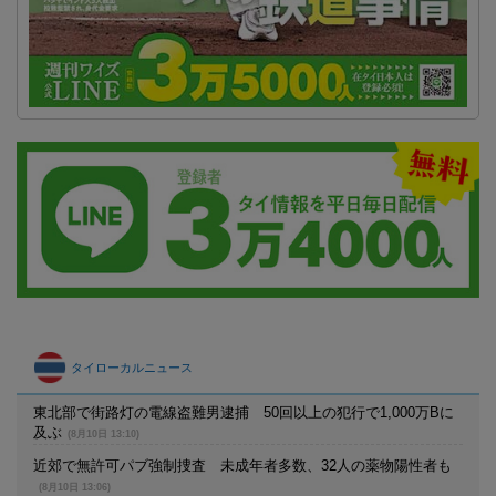
タイローカルニュース
東北部で街路灯の電線盗難男逮捕 50回以上の犯行で1,000万Bに
及ぶ
(8月10日 13:10)
近郊で無許可パブ強制捜査 未成年者多数、32人の薬物陽性者も
(8月10日 13:06)