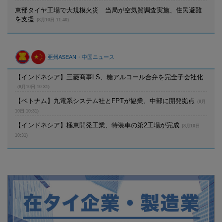
東部タイヤ工場で大規模火災 当局が空気質調査実施、住民避難
を支援
(8月10日 11:40)
亜州ASEAN・中国ニュース
【インドネシア】三菱商事LS、糖アルコール合弁を完全子会社化
(8月10日 10:31)
【ベトナム】九電系システム社とFPTが協業、中部に開発拠点
(8月
10日 10:31)
【インドネシア】極東開発工業、特装車の第2工場が完成
(8月10日
10:31)