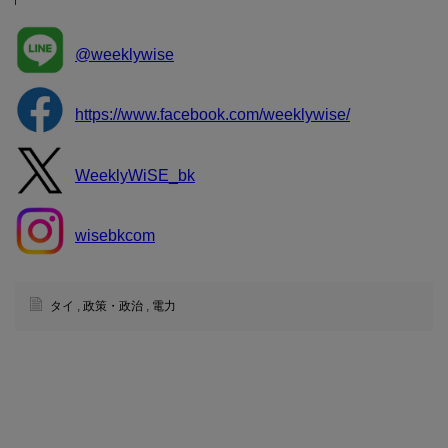
@weeklywise
https://www.facebook.com/weeklywise/
WeeklyWiSE_bk
wisebkcom
タイ
,
政策・政治
,
電力