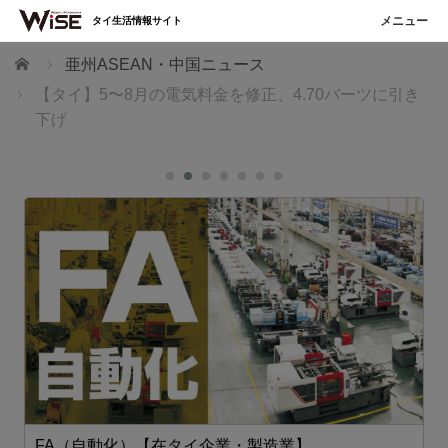
タイ生活情報サイト
ホーム
亜州ASEAN・中国ニュース
【タイ】5〜8月の電気料金を修正、4.70バーツに引き
下げ
FA（自動化）【在タイ企業・製造業】