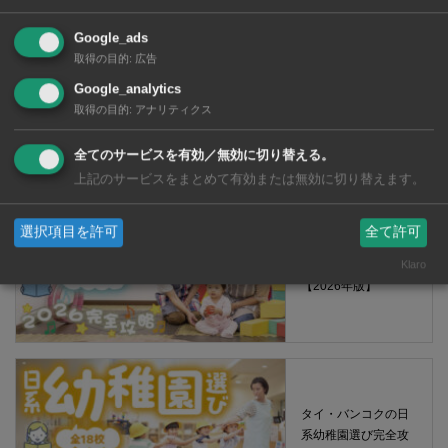
Google_ads
取得の目的
:
広告
Google_analytics
取得の目的
:
アナリティクス
【タイ・バンコク】 コンビニ（セブンイレブン）で買える薬 2026年
版
全てのサービスを有効／無効に切り替える。
上記のサービスをまとめて有効または無効に切り替えます。
選択項目を許可
全て許可
タイ・バンコクの保
育園選び完全攻略
Klaro
【2026年版】
タイ・バンコクの日
系幼稚園選び完全攻