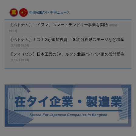
亜州ASEAN・中国ニュース
【ベトナム】ニイヌマ、スマートランドリー事業を開始
(8月6日
09:19)
【ベトナム】ミスミGが追加投資、DC向け自動ステージなど増産
(8月6日 09:18)
【フィリピン】日本工営のJV、ルソン北部バイパス道の設計受注
(8月6日 09:18)