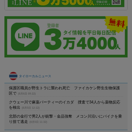
タイローカルニュース
保護区職員が野生トラに襲われ死亡 ファイカケン野生生物保護
区で
(8月6日 09:22)
クウェー川で麻薬パーティーのイカダ 捜査で34人から薬物反応
を検出
(8月5日 12:12)
北部の金行で男2人が銃撃・金品強奪 メコン川沿いにバイクを乗
り捨て逃走
(8月5日 11:32)