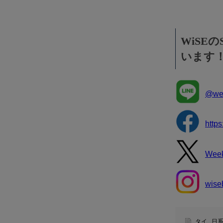
WiSE
います
@wee
http
Wee
wise
タイ
,
日