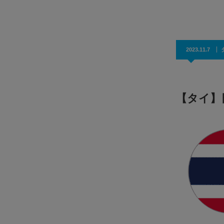
効果抜群！コスパ◎
2023.11.7
【タイ】