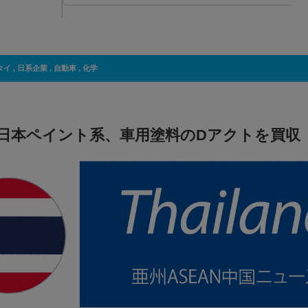
タイ
,
日系企業
,
自動車
,
化学
日本ペイント系、車用塗料のDアクトを買収