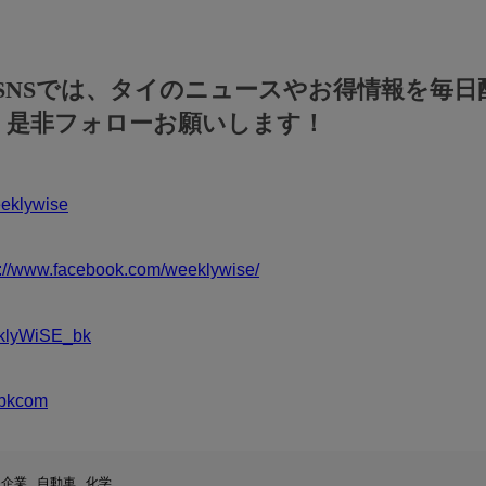
のSNSでは、タイのニュースやお得情報を毎日
！是非フォローお願いします！
klywise
s://www.facebook.com/weeklywise/
klyWiSE_bk
bkcom
系企業
,
自動車
,
化学