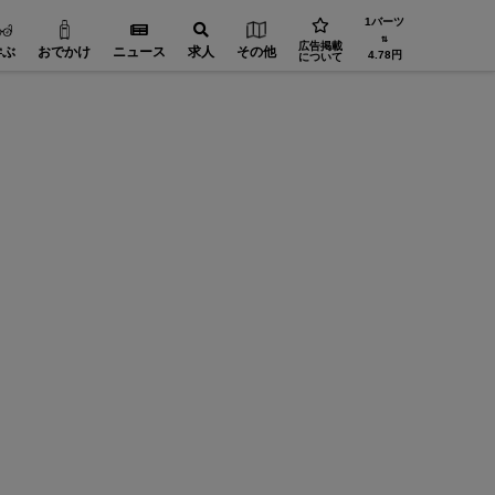
1バーツ
⇅
広告掲載
学ぶ
おでかけ
ニュース
求人
その他
4.78円
について
省エネ・環境【在タイ企業・製造業】
FA（