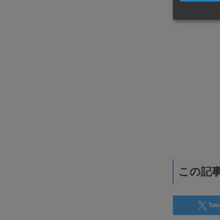
WiSEデジタルに求人広告を掲載！
効果抜群！コスパ◎
この記事
Twe