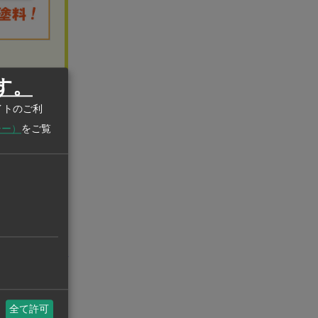
す。
イマーや下
イトのご利
シー）
をご覧
商用車用塗料
州ビジネスASEAN
eanstatistics.com/
全て許可