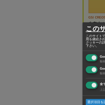
GSI CREOS
生産止
この
誰でも簡単
このサイトで
塗りの必要
用を継続さ
クッキーの
下さい。
Go
Dアクトは1
取得
や自動車補
Goo
取得
全
上
選択項目を