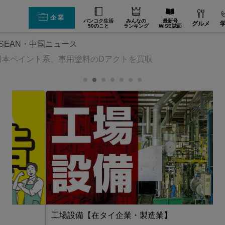
企業
バンコク生活
みんなの
最新号
グルメ
50のこと
ランキング
WiSE誌面
SEAN・中国ニュース
日本ペイント系、車用塗料のDアクトを買収
工場設備【在タイ企業・製造業】