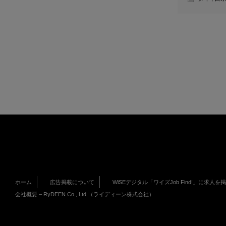
ホーム
広告掲載について
WiSEデジタル「ワイズJob Find!」に求人を
会社概要 – RyDEEN Co., Ltd.（ライディーン株式会社）