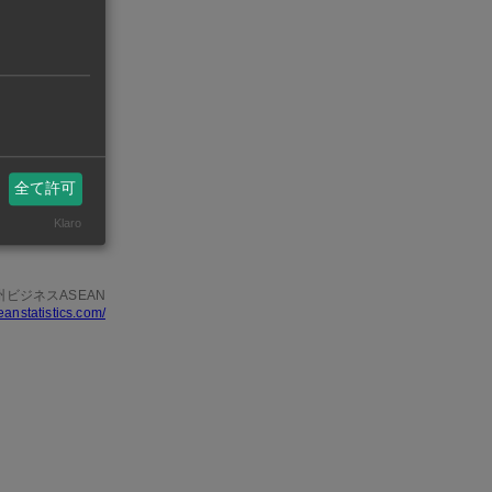
国で新棟も建
設する。
ンコクで1月
メートル、建
全て許可
目の生産も視
Klaro
州ビジネスASEAN
eanstatistics.com/