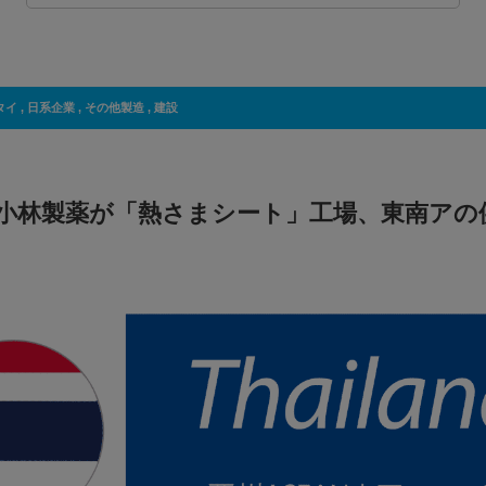
タイ
,
日系企業
,
その他製造
,
建設
小林製薬が「熱さまシート」工場、東南アの