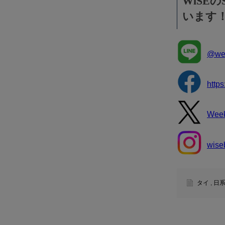
WiSE
います
@wee
http
Wee
wise
タイ
,
日