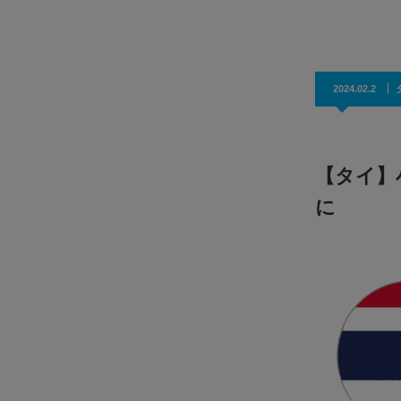
効果抜群！コスパ◎
2024.02.2
【タイ】
に