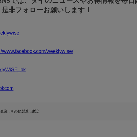
のSNSでは、タイのニュースやお得情報を毎日
！是非フォローお願いします！
klywise
s://www.facebook.com/weeklywise/
klyWiSE_bk
bkcom
系企業
,
その他製造
,
建設