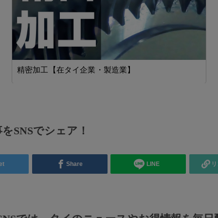
精密加工【在タイ企業・製造業】
をSNSでシェア！
et
Share
LINE
リ