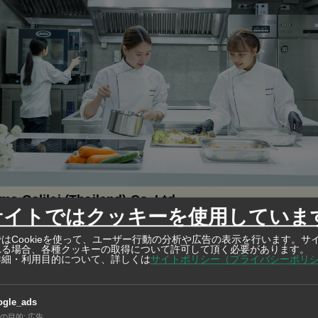
a Galilei (Thailand) Co.,Ltd.
サイトではクッキーを使用していま
冷蔵庫、冷凍冷蔵ショーケース、その他冷凍機応用機器の製造・販売
はCookieを使って、ユーザー行動の分析や広告の表示を行います。サ
システム、厨房総合システムの設計・施工
れる場合、各種クッキーの取得について許可して頂く必要があります。
詳細・利用目的について、詳しくは
サイトポリシー（プライバシーポリ
ogle_ads
ート」は特に海外で新型コロナウイルス禍をきっかけに使用の
の目的
:
広告