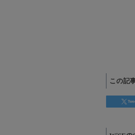
WiSEデジタルに求人広告を掲載！
効果抜群！コスパ◎
この記事
Twe