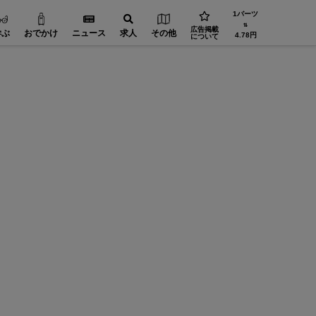
1バーツ
⇅
広告掲載
学ぶ
おでかけ
ニュース
求人
その他
4.78円
について
工場設備【在タイ企業・製造業】
FA（