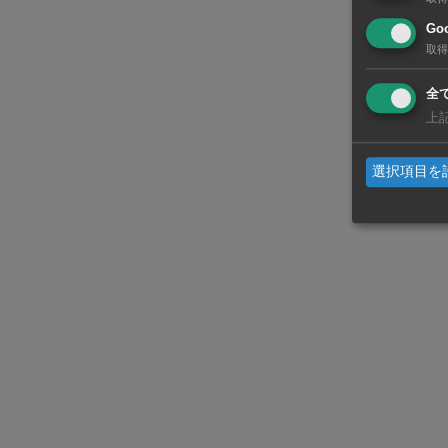
み、今後も
Goo
取得
設中。東南
全
工場運営の現
上
に設立した。
選択項目を
屋面積は50
野に入れる