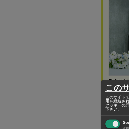
Fukushim
この
業務用冷凍
このサイトで
ンス、店舗
用を継続さ
クッキーの
下さい。
Go
「熱さまシ
取得