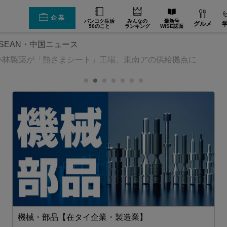
企業
バンコク生活
みんなの
最新号
グルメ
50のこと
ランキング
WiSE誌面
SEAN・中国ニュース
小林製薬が「熱さまシート」工場、東南アの供給拠点に
機械・部品【在タイ企業・製造業】