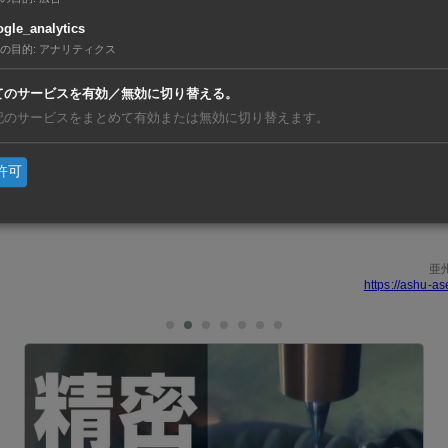
需要拡大が見込まれる。現在は日本と中国で生産しており、中
gle_analytics
の目的
:
アナリティクス
アジアでの地産地消による安定供給を目的に、タイで工場を新
てのサービスを有効／無効に切り替える。
地法人、小林製薬マニュファクチャリング（タイランド）をバ
記のサービスをまとめて有効または無効に切り替えます。
資本金は4億6000万バーツ。工場の敷地面積は1万2000平方
許可
00平方メートルで、年産能力は約1億枚とする。将来は、他品
。
亜
https://ashu-as