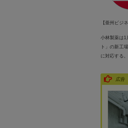
【亜州ビジ
小林製薬は1
ト」の新工
に対応する。
広告