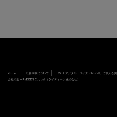
ホーム
広告掲載について
WiSEデジタル「ワイズJob Find!」に求人を
会社概要 – RyDEEN Co., Ltd.（ライディーン株式会社）