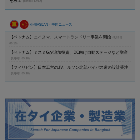
を検出
(8月5日 12:12)
亜州ASEAN・中国ニュース
【ベトナム】ニイヌマ、スマートランドリー事業を開始
(8月6日
09:19)
【ベトナム】ミスミGが追加投資、DC向け自動ステージなど増産
(8月6日 09:18)
【フィリピン】日本工営のJV、ルソン北部バイパス道の設計受注
(8月6日 09:18)