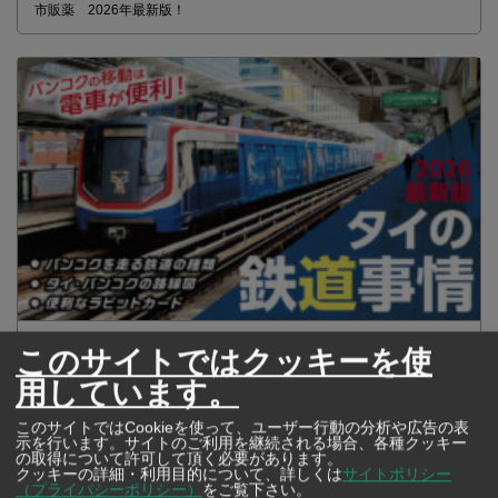
市販薬 2026年最新版！
2026年版 タイの鉄道事情 電車でGO！
このサイトではクッキーを使
用しています。
このサイトではCookieを使って、ユーザー行動の分析や広告の表
示を行います。サイトのご利用を継続される場合、各種クッキー
の取得について許可して頂く必要があります。
クッキーの詳細・利用目的について、詳しくは
サイトポリシー
（プライバシーポリシー）
をご覧下さい。