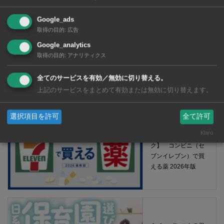
Google_ads
取得の目的
:
広告
Google_analytics
取得の目的
:
アナリティクス
全てのサービスを有効／無効に切り替える。
【タイ・バンコク】 マルシェトンロー内の「TOPS」で買える薬
上記のサービスをまとめて有効または無効に切り替えます。
2026年版
選択項目を許可
全て許可
Klaro
【タイ・バンコ
ク】 コンビニ（セ
ブンイレブン）で買
える薬 2026年版