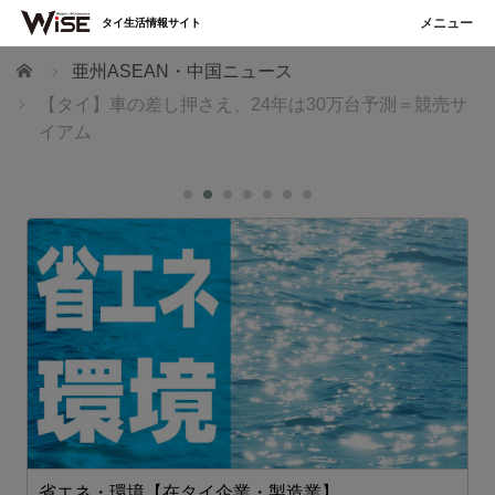
タイ生活情報サイト
ホーム
亜州ASEAN・中国ニュース
【タイ】車の差し押さえ、24年は30万台予測＝競売サ
イアム
省エネ・環境【在タイ企業・製造業】