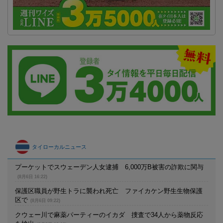
タイローカルニュース
プーケットでスウェーデン人女逮捕 6,000万B被害の詐欺に関与
(8月6日 16:22)
保護区職員が野生トラに襲われ死亡 ファイカケン野生生物保護
区で
(8月6日 09:22)
クウェー川で麻薬パーティーのイカダ 捜査で34人から薬物反応