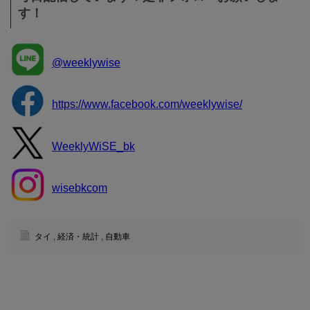
す！
@weeklywise
https://www.facebook.com/weeklywise/
WeeklyWiSE_bk
wisebkcom
タイ
,
経済・統計
,
自動車