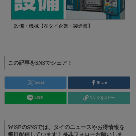
設備・機械【在タイ企業・製造業】
省
この記事をSNSでシェア！
Tweet
Share
LINE
リンクをコピー
WiSEのSNSでは、タイのニュースやお得情報を
毎日配信しています！是非フォローお願いしま