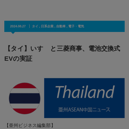
2024.08.27
タイ
,
日系企業
,
自動車
,
電子・電気
【タイ】いすゞと三菱商事、電池交換式
EVの実証
【亜州ビジネス編集部】