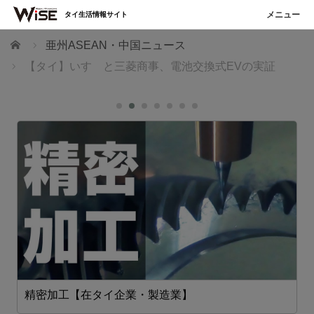
タイ生活情報サイト
ホーム
亜州ASEAN・中国ニュース
【タイ】いすゞと三菱商事、電池交換式EVの実証
精密加工【在タイ企業・製造業】