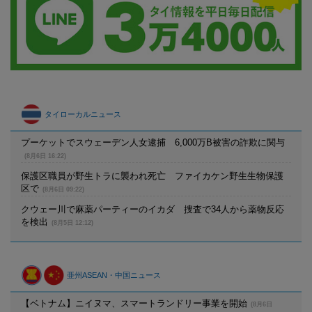
タイローカルニュース
プーケットでスウェーデン人女逮捕 6,000万B被害の詐欺に関与
(8月6日 16:22)
保護区職員が野生トラに襲われ死亡 ファイカケン野生生物保護
区で
(8月6日 09:22)
クウェー川で麻薬パーティーのイカダ 捜査で34人から薬物反応
を検出
(8月5日 12:12)
亜州ASEAN・中国ニュース
【ベトナム】ニイヌマ、スマートランドリー事業を開始
(8月6日