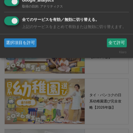
Google_analytics
取得の目的
:
アナリティクス
【タイ・バンコク】 コンビニ（セブンイレブン）で買える薬 2026年
版
全てのサービスを有効／無効に切り替える。
上記のサービスをまとめて有効または無効に切り替えます。
選択項目を許可
全て許可
タイ・バンコクの保
育園選び完全攻略
Klaro
【2026年版】
タイ・バンコクの日
系幼稚園選び完全攻
略【2026年版】