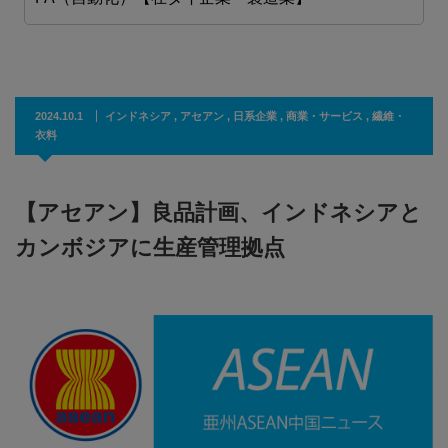
2024.10.1
インドネシア
,
アセアン
,
日系企業
,
商業・サービス
,
繊維・
衣料
【アセアン】良品計画、インドネシアと
カンボジアに生産管理拠点