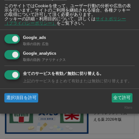
このサイトではCookieを使って、ユーザー行動の分析や広告の表
示を行います。サイトのご利用を継続される場合、各種クッキー
の取得について許可して頂く必要があります。
クッキーの詳細・利用目的について、詳しくは
サイトポリシー
（プライバシーポリシー）
をご覧下さい。
Google_ads
取得の目的
:
広告
Google_analytics
取得の目的
:
アナリティクス
【タイ・バンコク】 マルシェトンロー内の「TOPS」で買える薬
2026年版
全てのサービスを有効／無効に切り替える。
上記のサービスをまとめて有効または無効に切り替えます。
選択項目を許可
全て許可
【タイ・バンコ
ク】 コンビニ（セ
Klaro
ブンイレブン）で買
える薬 2026年版