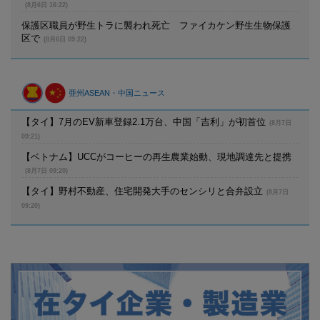
(8月6日 16:22)
保護区職員が野生トラに襲われ死亡 ファイカケン野生生物保護
区で
(8月6日 09:22)
亜州ASEAN・中国ニュース
【タイ】7月のEV新車登録2.1万台、中国「吉利」が初首位
(8月7日
09:21)
【ベトナム】UCCがコーヒーの再生農業始動、現地調達先と提携
(8月7日 09:20)
【タイ】野村不動産、住宅開発大手のセンシリと合弁設立
(8月7日
09:20)