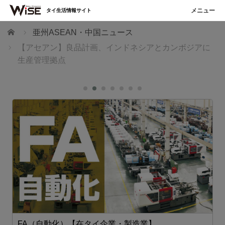
タイ生活情報サイト
ホーム
亜州ASEAN・中国ニュース
【アセアン】良品計画、インドネシアとカンボジアに
生産管理拠点
FA（自動化）【在タイ企業・製造業】