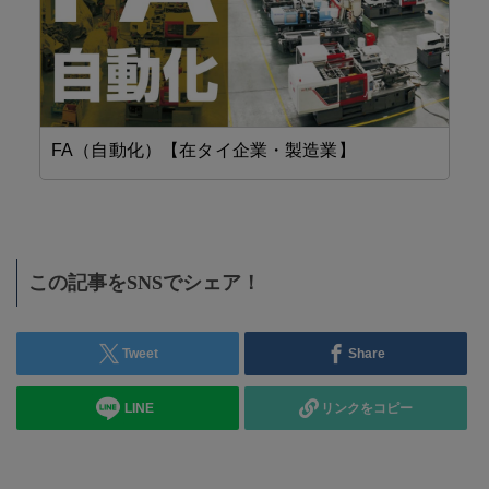
FA（自動化）【在タイ企業・製造業】
工
この記事をSNSでシェア！
Tweet
Share
LINE
リンクをコピー