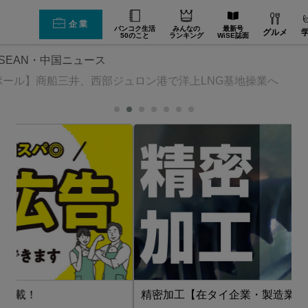
企業
バンコク生活
みんなの
最新号
グルメ
50のこと
ランキング
WiSE誌面
SEAN・中国ニュース
ポール】商船三井、西部ジュロン港で洋上LNG基地操業へ
精密加工【在タイ企業・製造業】