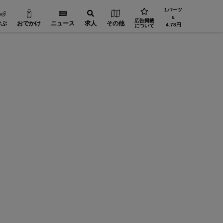
1バーツ
⇅
広告掲載
学ぶ
おでかけ
ニュース
求人
その他
4.78円
について
省エネ・環境【在タイ企業・製造業】
工場設