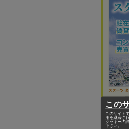
スターツ 
タイの
この
世界21ヶ
このサイトで
用を継続さ
クッキーの
下さい。