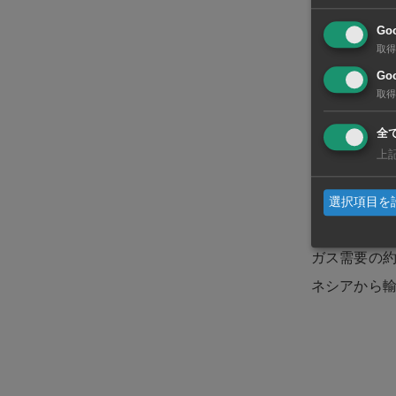
韓国造船大手
Go
取得
ル。ハンファ
Goo
受注し、27
取得
商船三井はこ
全
きた。最近で
上
シンガポール
選択項目を
した。受け入
ガス需要の約
ネシアから