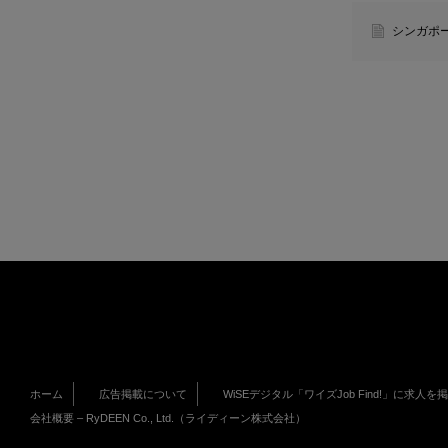
シンガポ
ホーム
広告掲載について
WiSEデジタル「ワイズJob Find!」に求人を
会社概要 – RyDEEN Co., Ltd.（ライディーン株式会社）