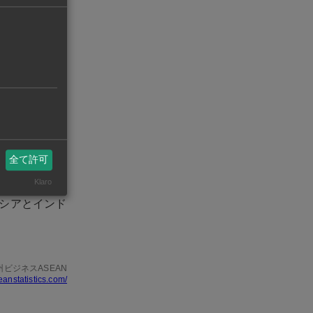
万立方メート
00億円）で
みられる。
を積み重ねて
。
業運転を開始
全て許可
国内の発電用
Klaro
シアとインド
州ビジネスASEAN
eanstatistics.com/