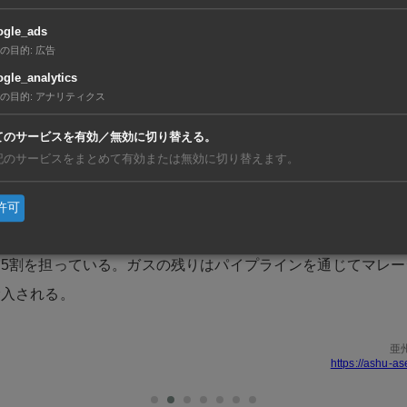
のハンファオーシャンに建造を発注した。LNG貯蔵能力は20
ogle_ads
の目的
:
広告
は先月末、アジア地域の船主からFSRUを5454億ウォン（約6
gle_analytics
年10月までに完成させると発表しており、商船三井との契約と
の目的
:
アナリティクス
れまでトルコや香港、インドネシアなどでFSRUの操業実績
てのサービスを有効／無効に切り替える。
はポーランドでもFSRUの長期定期用船契約を交わしている
記のサービスをまとめて有効または無効に切り替えます。
の既存の輸入基地は西部ジュロン島の陸上にあり、13年に商
許可
れ・供給能力は年1100万トン。年平均900万トンを供給し、
5割を担っている。ガスの残りはパイプラインを通じてマレー
輸入される。
亜
https://ashu-as