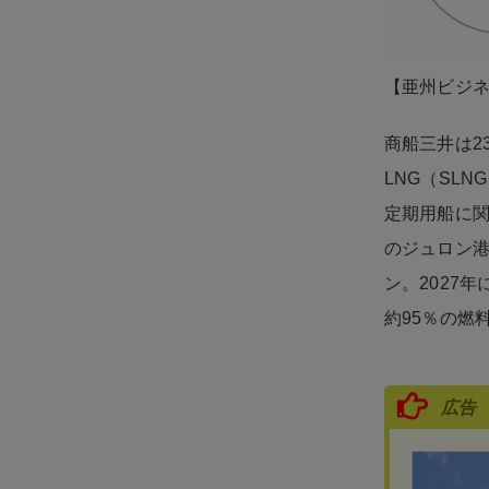
【亜州ビジ
商船三井は2
LNG（SL
定期用船に関
のジュロン港
ン。2027
約95％の燃
広告