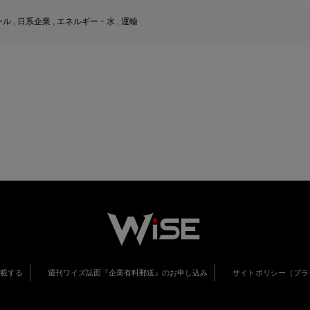
ール
,
日系企業
,
エネルギー・水
,
運輸
掲載する
週刊ワイズ誌面『企業有料郵送』のお申し込み
サイトポリシー（プラ