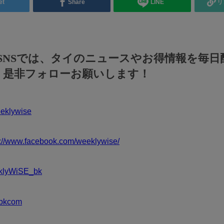
et
Share
LINE
リ
のSNSでは、タイのニュースやお得情報を毎日
！是非フォローお願いします！
klywise
s://www.facebook.com/weeklywise/
klyWiSE_bk
bkcom