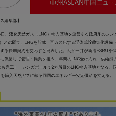
ネス編集部】
3日、液化天然ガス（LNG）輸入基地を運営する政府系のシン
NG）との間で、LNGを貯蔵・再ガス化する浮体式貯蔵気化設備（
する長期契約を交わすと発表した。商船三井が新造FSRUを
に係留して管理・操業を担う。年間のLNG受け入れ・供給能力
年にも完工し、シンガポールで2カ所目のLNG輸入基地となる。
料を輸入天然ガスに頼る同国のエネルギー安定供給を支える。