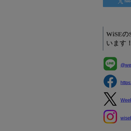
Twe
WiSE
います
@wee
http
Wee
wise