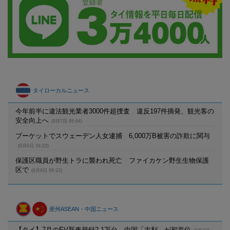
タイローカルニュース
今年前半に違法観光業者3000件超捜査 違反197件摘発、観光客の
安全向上へ
(8月7日 09:04)
プーケットでスウェーデン人女逮捕 6,000万B被害の詐欺に関与
(8月6日 16:22)
保護区職員が野生トラに襲われ死亡 ファイカケン野生生物保護
区で
(8月6日 09:22)
亜州ASEAN・中国ニュース
【タイ】7月のEV新車登録2.1万台、中国「吉利」が初首位