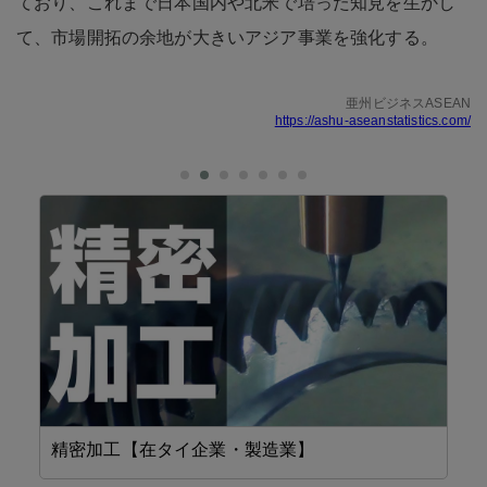
ており、これまで日本国内や北米で培った知見を生かし
て、市場開拓の余地が大きいアジア事業を強化する。
亜州ビジネスASEAN
https://ashu-aseanstatistics.com/
精密加工【在タイ企業・製造業】
機