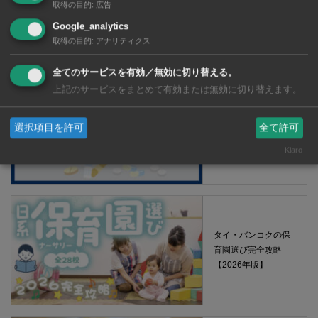
取得の目的
:
広告
Google_analytics
【タイ・バンコク】 マルシェトンロー内の「TOPS」で買える薬
取得の目的
:
アナリティクス
2026年版
全てのサービスを有効／無効に切り替える。
上記のサービスをまとめて有効または無効に切り替えます。
【タイ・バンコ
ク】 コンビニ（セ
選択項目を許可
全て許可
ブンイレブン）で買
Klaro
える薬 2026年版
タイ・バンコクの保
育園選び完全攻略
【2026年版】