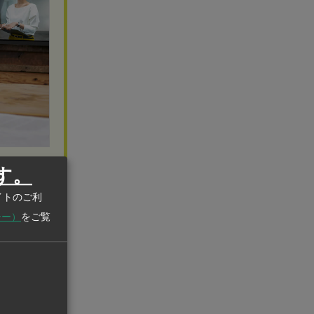
す。
イトのご利
シー）
をご覧
事故発生で住
部地域を中心
工相が先月、