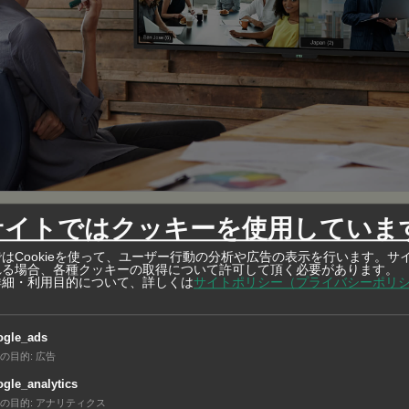
HAILAND) / DTEN
サイトではクッキーを使用していま
のあるビデオ会議を実現する最強のシステムが登場
はCookieを使って、ユーザー行動の分析や広告の表示を行います。サ
れる場合、各種クッキーの取得について許可して頂く必要があります。
詳細・利用目的について、詳しくは
サイトポリシー（プライバシーポリ
に原発の開発が進められていたが、資金不足や福島第1原発の
ogle_ads
の目的
:
広告
まったことから、16年に白紙撤回された。一方、国内では北
gle_analytics
電力不足が続いていることなどから、グエン・ホン・ジエン商
の目的
:
アナリティクス