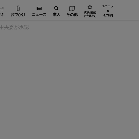
1バーツ
⇅
広告掲載
学ぶ
おでかけ
ニュース
求人
その他
4.78円
について
中央委が承認
設備・機械【在タイ企業・製造業】
機械・