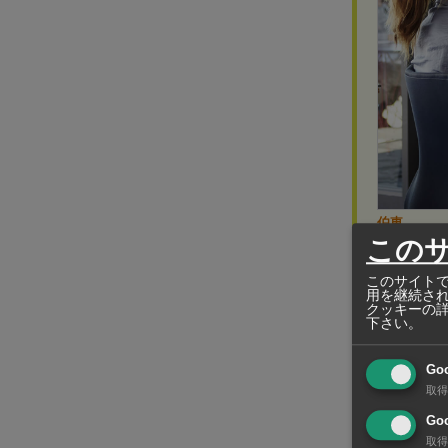
伯東
HAKUTO (T
この
臨場感
このサイトで
用を継続さ
クッキーの
下さい。
同省では過去
Go
取得
民の反発が強
Goo
に慢性的な
取得