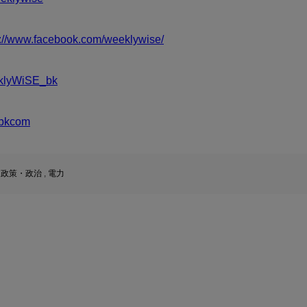
s://www.facebook.com/weeklywise/
klyWiSE_bk
bkcom
,
政策・政治
,
電力