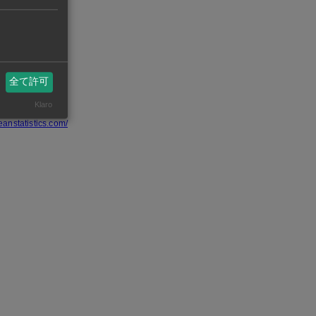
していた。
画に向けて
全て許可
Klaro
州ビジネスASEAN
eanstatistics.com/