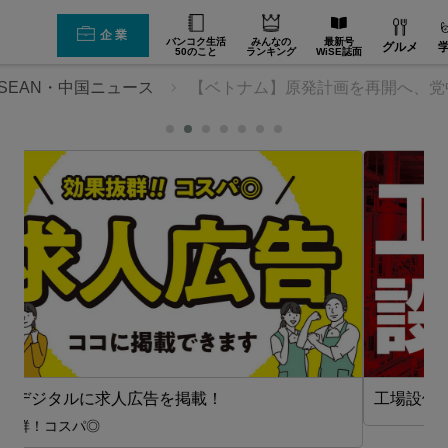
企業
バンコク生活
みんなの
最新号
グルメ
50のこと
ランキング
WiSE誌面
SEAN・中国ニュース
【ベトナム】原発計画を再開へ、党
工場設備【在タイ企業・製造業】