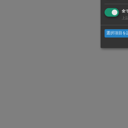
第8次国家電
全
上
以前の原発
は、ロシア
選択項目を