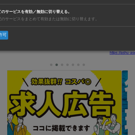
源開発計画（PDP8）の改定案に原発の開発を盛り込むと表明
てのサービスを有効／無効に切り替える。
記のサービスをまとめて有効または無効に切り替えます。
計画は日本とロシアが受注していた。改めて再開される原発計
が既に協力意向を表明している。
許可
亜
https://ashu-as