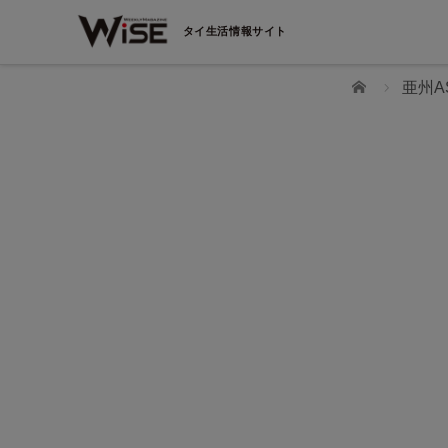
タイ生活情報サイト
ホーム
亜州A
WiSEデジタルに求人広告を掲載！
効果抜群！コスパ◎