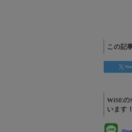
WiSEデジタルに求人広告を掲載！
効果抜群！コスパ◎
この記事
Twe
WiSE
います
@wee