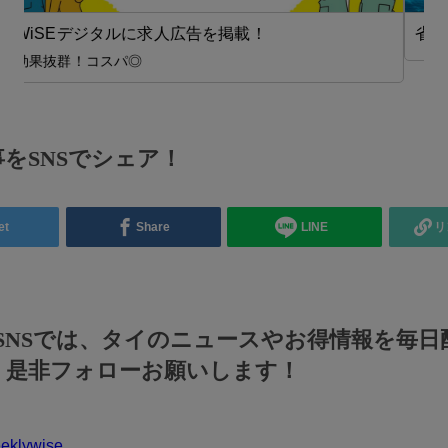
省エネ・環境【在タイ企業・製造業】
をSNSでシェア！
et
Share
LINE
リ
のSNSでは、タイのニュースやお得情報を毎日
！是非フォローお願いします！
klywise