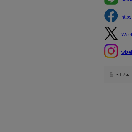
http
Wee
wise
ベトナム