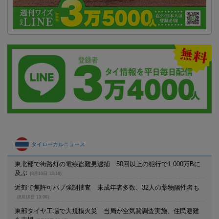
タイローカルニュース
東北部で街路灯の電線盗難男逮捕 50回以上の犯行で1,000万Bに
及ぶ
(8月10日 13:10)
近郊で無許可パブ強制捜査 未成年者多数、32人の薬物陽性者も
(8月10日 13:06)
東部タイヤ工場で大規模火災 当局が空気質調査実施、住民避難