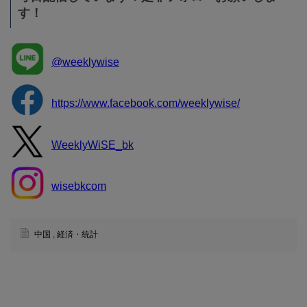
す！
@weeklywise
https://www.facebook.com/weeklywise/
WeeklyWiSE_bk
wisebkcom
中国
,
経済・統計