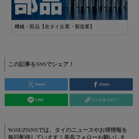
機械・部品【在タイ企業・製造業】
設
この記事をSNSでシェア！
Tweet
Share
LINE
リンクをコピー
WiSEのSNSでは、タイのニュースやお得情報を
毎日配信しています！是非フォローお願いしま