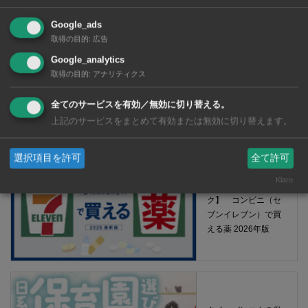
Google_ads
取得の目的
:
広告
Google_analytics
取得の目的
:
アナリティクス
全てのサービスを有効／無効に切り替える。
【タイ・バンコク】 マルシェトンロー内の「TOPS」で買える薬
上記のサービスをまとめて有効または無効に切り替えます。
2026年版
選択項目を許可
全て許可
Klaro
【タイ・バンコ
ク】 コンビニ（セ
ブンイレブン）で買
える薬 2026年版