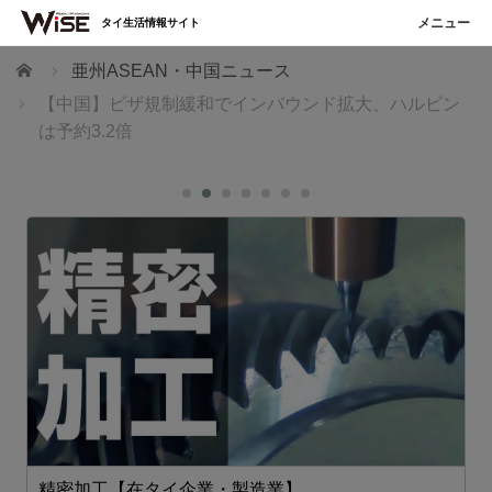
タイ生活情報サイト
ホーム
亜州ASEAN・中国ニュース
【中国】ビザ規制緩和でインバウンド拡大、ハルビン
は予約3.2倍
精密加工【在タイ企業・製造業】