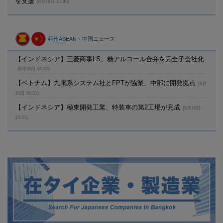
を支援
(8月10日 11:40)
亜州ASEAN・中国ニュース
【インドネシア】三菱商事LS、糖アルコール合弁を完全子会社化
(8月10日 10:31)
【ベトナム】九電系システム社とFPTが協業、中部に開発拠点
(8月
10日 10:31)
【インドネシア】極東開発工業、特装車の第2工場が完成
(8月10日
10:31)