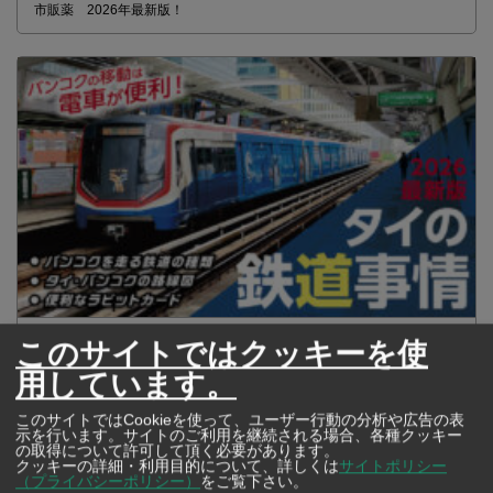
市販薬 2026年最新版！
2026年版 タイの鉄道事情 電車でGO！
このサイトではクッキーを使
用しています。
このサイトではCookieを使って、ユーザー行動の分析や広告の表
示を行います。サイトのご利用を継続される場合、各種クッキー
の取得について許可して頂く必要があります。
クッキーの詳細・利用目的について、詳しくは
サイトポリシー
（プライバシーポリシー）
をご覧下さい。