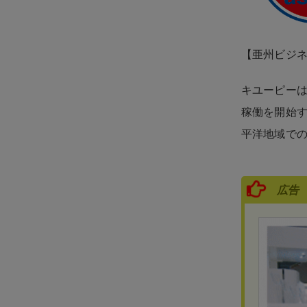
【亜州ビジ
キユーピーは
稼働を開始
平洋地域で
広告