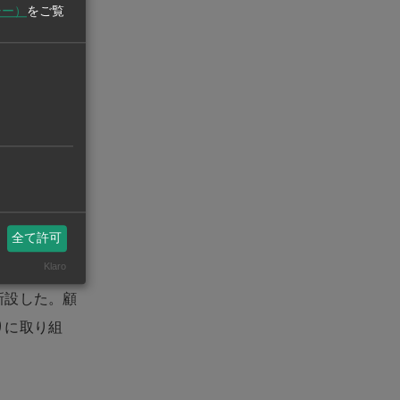
する工場にマ
シー）
をご覧
ラインを導入
業が好調で、
今後はタイ国
シ県に構える
00トンから
パー）でマヨ
全て許可
という。
Klaro
新設した。顧
りに取り組