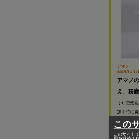
アマノ
AMANO TH
アマノ
え、粉
また電気集
加工時に発
この
このサイトで
用を継続さ