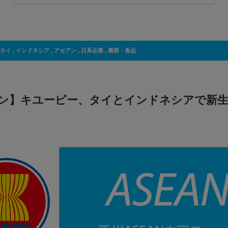
タイ
,
インドネシア
,
アセアン
,
日系企業
,
農業・食品
ン】キユーピー、タイとインドネシアで新