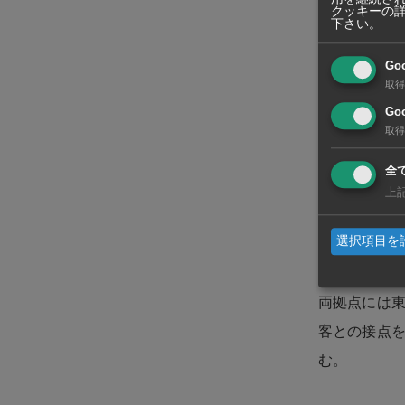
タイでは、
クッキーの
下さい。
ヨネーズ類
し、生産能力
Go
取得
2023年度
Goo
内の需要増
取得
インドネシ
全
上
工場にマヨネ
1万9500
選択項目を
ネーズやド
両拠点には
客との接点
む。