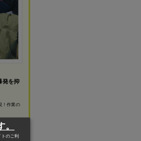
爆発を抑
現！作業の
す。
イトのご利