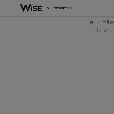
タイ生活情報サイト
ホーム
亜州A
【アセア
WiSEデジタルに求人広告を掲載！