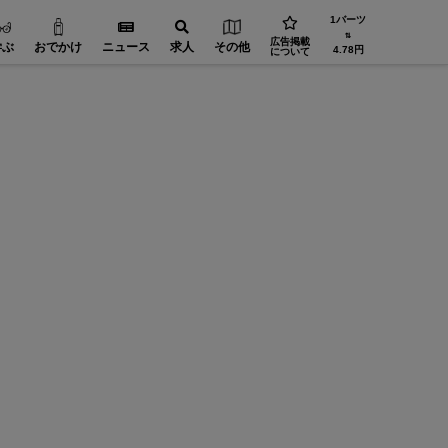
1バーツ
⇅
広告掲載
学ぶ
おでかけ
ニュース
求人
その他
4.78円
について
機械・部品【在タイ企業・製造業】
工場設