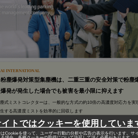
AI INTERNATIONAL
の粉塵爆発対策型集塵機は、二重三重の安全対策で粉塵
塵爆発が発生した場合でも被害を最小限に抑えます
塵式ミストコレクターは、一般的な方式の約10倍の高濃度対応力を実
生する高濃度ミストを効率的に回収します
サイトではクッキーを使用していま
はCookieを使って、ユーザー行動の分析や広告の表示を行います。サ
れる場合、各種クッキーの取得について許可して頂く必要があります。