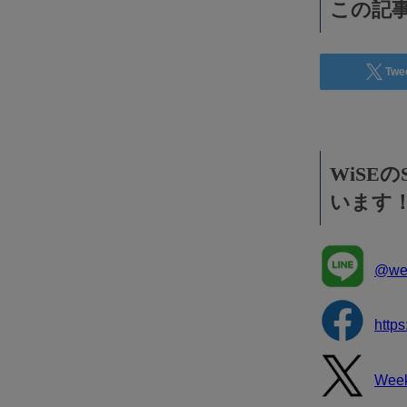
この記事
Twe
WiSE
います
@wee
http
Wee