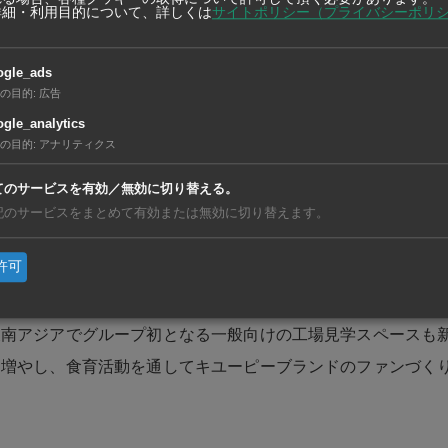
現地法人のキユーピータイランドが西部ラチャブリー県で操業
詳細・利用目的について、詳しくは
サイトポリシー（プライバシーポリ
を生産する新棟を建設した。東南アジアで初となる高速充てん
を約3万6000トンに倍増。同法人はオセアニア向けの輸出事
ogle_ads
の目的
:
広告
のマヨネーズ類の輸出額が19年度比で3倍以上に拡大している。
gle_analytics
も見込まれるという。
の目的
:
アナリティクス
アでは、現地法人のキユーピーインドネシアが西ジャワ州ブカ
てのサービスを有効／無効に切り替える。
記のサービスをまとめて有効または無効に切り替えます。
ーズやドレッシングの生産ラインを増設。年産能力を現在の75
トンに引き上げた。同国内では、一般的なミニマート（小型スー
許可
レッシングの導入が広がり、商品認知率も徐々に高まっている
東南アジアでグループ初となる一般向けの工場見学スペースも
を増やし、食育活動を通してキユーピーブランドのファンづく