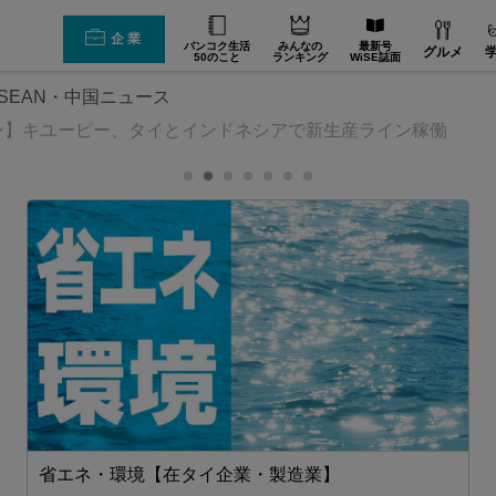
企業
バンコク生活
みんなの
最新号
グルメ
50のこと
ランキング
WiSE誌面
SEAN・中国ニュース
ン】キユーピー、タイとインドネシアで新生産ライン稼働
省エネ・環境【在タイ企業・製造業】