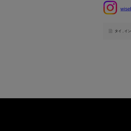
wise
タイ
,
イ