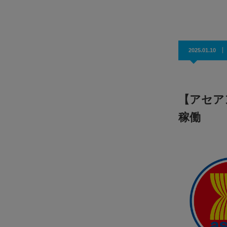
効果抜群！コスパ◎
2025.01.10
【アセア
稼働