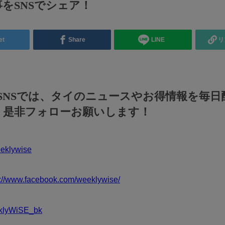
をSNSでシェア！
et
Share
LINE
リ
のSNSでは、タイのニュースやお得情報を毎日
！是非フォローお願いします！
klywise
s://www.facebook.com/weeklywise/
klyWiSE_bk