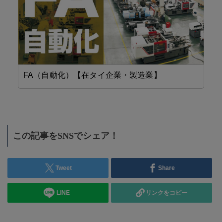
FA（自動化）【在タイ企業・製造業】
機
この記事をSNSでシェア！
Tweet
Share
LINE
リンクをコピー