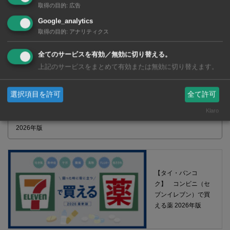
取得の目的
:
広告
Google_analytics
取得の目的
:
アナリティクス
全てのサービスを有効／無効に切り替える。
上記のサービスをまとめて有効または無効に切り替えます。
選択項目を許可
全て許可
Klaro
【タイ・バンコク】 マルシェトンロー内の「TOPS」で買える薬
2026年版
【タイ・バンコ
ク】 コンビニ（セ
ブンイレブン）で買
える薬 2026年版