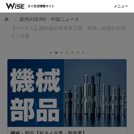
タイ生活情報サイト
ホーム
亜州ASEAN・中国ニュース
【ベトナム】国内初の半導体工場、実現へ政府が10兆
ドン支援
機械・部品【在タイ企業・製造業】