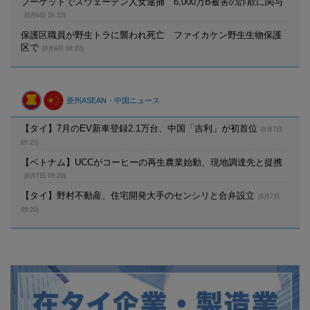
プーケットでスウェーデン人女逮捕 6,000万B被害の詐欺に関与
(8月6日 16:22)
保護区職員が野生トラに襲われ死亡 ファイカケン野生生物保護
区で
(8月6日 09:22)
亜州ASEAN・中国ニュース
【タイ】7月のEV新車登録2.1万台、中国「吉利」が初首位
(8月7日
09:21)
【ベトナム】UCCがコーヒーの再生農業始動、現地調達先と提携
(8月7日 09:20)
【タイ】野村不動産、住宅開発大手のセンシリと合弁設立
(8月7日
09:20)