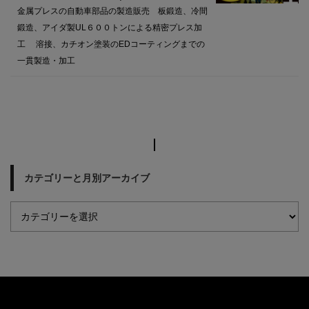
金属プレスの自動車部品の製造販売 板鍛造、冷間
鍛造、アイダ製UL６００トンによる精密プレス加
工 溶接、カチオン塗装のEDコーティングまでの
一貫製造・加工
カテゴリーと月別アーカイブ