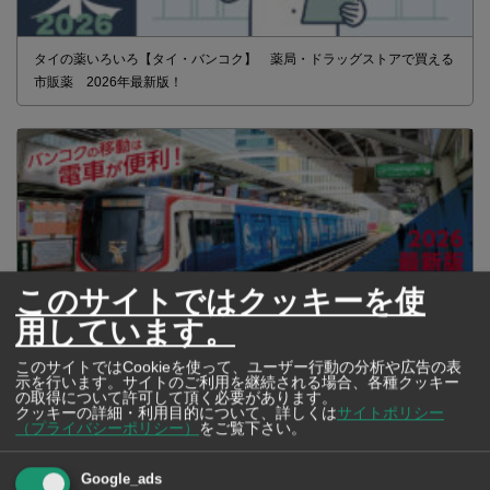
タイの薬いろいろ【タイ・バンコク】 薬局・ドラッグストアで買える
市販薬 2026年最新版！
このサイトではクッキーを使
用しています。
このサイトではCookieを使って、ユーザー行動の分析や広告の表
示を行います。サイトのご利用を継続される場合、各種クッキー
の取得について許可して頂く必要があります。
2026年版 タイの鉄道事情 電車でGO！
クッキーの詳細・利用目的について、詳しくは
サイトポリシー
（プライバシーポリシー）
をご覧下さい。
Google_ads