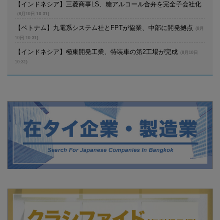
【インドネシア】三菱商事LS、糖アルコール合弁を完全子会社化
(8月10日 10:31)
【ベトナム】九電系システム社とFPTが協業、中部に開発拠点
(8月
10日 10:31)
【インドネシア】極東開発工業、特装車の第2工場が完成
(8月10日
10:31)