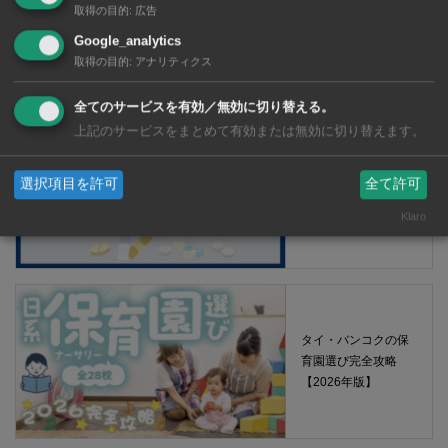
取得の目的
:
広告
Google_analytics
【タイ・バンコク】 マルシェトンロー内の「TOPS」で買える薬
取得の目的
:
アナリティクス
2026年版
全てのサービスを有効／無効に切り替える。
上記のサービスをまとめて有効または無効に切り替えます。
【タイ・バンコ
ク】 コンビニ（セ
選択項目を許可
全て許可
ブンイレブン）で買
Klaro
える薬 2026年版
タイ・バンコクの保
育園選び完全攻略
【2026年版】