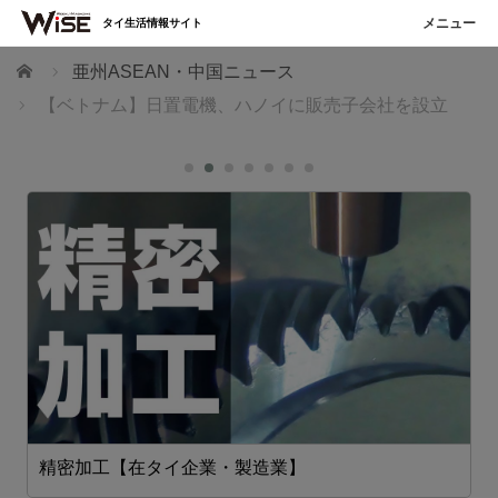
タイ生活情報サイト
ホーム
亜州ASEAN・中国ニュース
【ベトナム】日置電機、ハノイに販売子会社を設立
精密加工【在タイ企業・製造業】