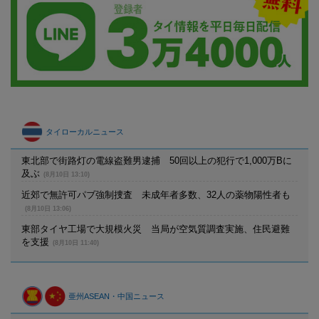
タイローカルニュース
東北部で街路灯の電線盗難男逮捕 50回以上の犯行で1,000万Bに
及ぶ
(8月10日 13:10)
近郊で無許可パブ強制捜査 未成年者多数、32人の薬物陽性者も
(8月10日 13:06)
東部タイヤ工場で大規模火災 当局が空気質調査実施、住民避難
を支援
(8月10日 11:40)
亜州ASEAN・中国ニュース