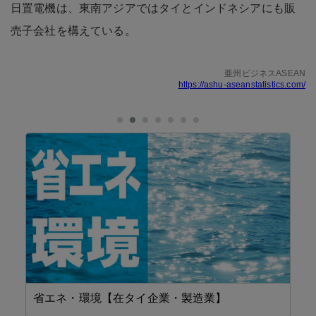
日置電機は、東南アジアではタイとインドネシアにも販
売子会社を構えている。
亜州ビジネスASEAN
https://ashu-aseanstatistics.com/
省エネ・環境【在タイ企業・製造業】
設