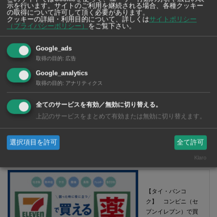
示を行います。サイトのご利用を継続される場合、各種クッキー
の取得について許可して頂く必要があります。
クッキーの詳細・利用目的について、詳しくは
サイトポリシー
（プライバシーポリシー）
をご覧下さい。
Google_ads
取得の目的
:
広告
Google_analytics
取得の目的
:
アナリティクス
全てのサービスを有効／無効に切り替える。
上記のサービスをまとめて有効または無効に切り替えます。
【タイ・バンコク】 マルシェトンロー内の「TOPS」で買える薬
選択項目を許可
全て許可
2026年版
Klaro
【タイ・バンコ
ク】 コンビニ（セ
ブンイレブン）で買