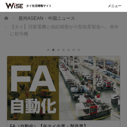
タイ生活情報サイト
ホーム
亜州ASEAN・中国ニュース
【タイ】日新電機と由紀精密が小型衛星製造へ、来年
に初号機
FA（自動化）【在タイ企業・製造業】