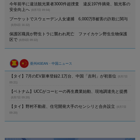
今年前半に違法観光業者3000件超捜査 違反197件摘発、観光客の
安全向上へ
(8月7日 09:04)
プーケットでスウェーデン人女逮捕 6,000万B被害の詐欺に関与
(8月6日 16:22)
保護区職員が野生トラに襲われ死亡 ファイカケン野生生物保護
区で
(8月6日 09:22)
亜州ASEAN・中国ニュース
【タイ】7月のEV新車登録2.1万台、中国「吉利」が初首位
(8月7日
09:21)
【ベトナム】UCCがコーヒーの再生農業始動、現地調達先と提携
(8月7日 09:20)
【タイ】野村不動産、住宅開発大手のセンシリと合弁設立
(8月7日
09:20)