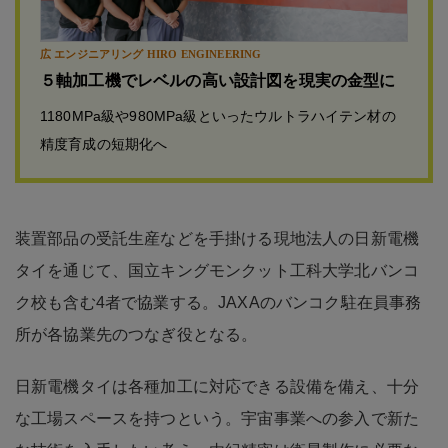
広 エンジニアリング HIRO ENGINEERING
５軸加工機でレベルの高い設計図を現実の金型に
1180MPa級や980MPa級といったウルトラハイテン材の
精度育成の短期化へ
装置部品の受託生産などを手掛ける現地法人の日新電機
タイを通じて、国立キングモンクット工科大学北バンコ
ク校も含む4者で協業する。JAXAのバンコク駐在員事務
所が各協業先のつなぎ役となる。
日新電機タイは各種加工に対応できる設備を備え、十分
な工場スペースを持つという。宇宙事業への参入で新た