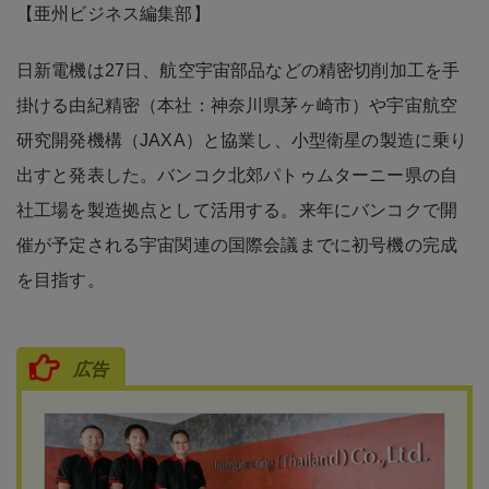
【亜州ビジネス編集部】
日新電機は27日、航空宇宙部品などの精密切削加工を手
掛ける由紀精密（本社：神奈川県茅ヶ崎市）や宇宙航空
研究開発機構（JAXA）と協業し、小型衛星の製造に乗り
出すと発表した。バンコク北郊パトゥムターニー県の自
社工場を製造拠点として活用する。来年にバンコクで開
催が予定される宇宙関連の国際会議までに初号機の完成
を目指す。
広告