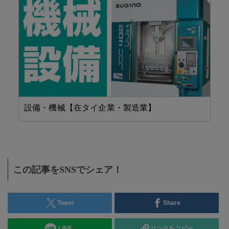
設備・機械【在タイ企業・製造業】
工
この記事をSNSでシェア！
Tweet
Share
LINE
リンクをコピー