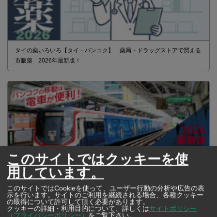
タイの薬いろいろ【タイ・バンコク】 薬局・ドラッグストアで買える
市販薬 2026年最新版！
このサイトではクッキーを使
用しています。
このサイトではCookieを使って、ユーザー行動の分析や広告の表
示を行います。サイトのご利用を継続される場合、各種クッキー
の取得について許可して頂く必要があります。
2026年版 タイの鉄道事情 電車でGO！
クッキーの詳細・利用目的について、詳しくは
サイトポリシー
（プライバシーポリシー）
をご覧下さい。