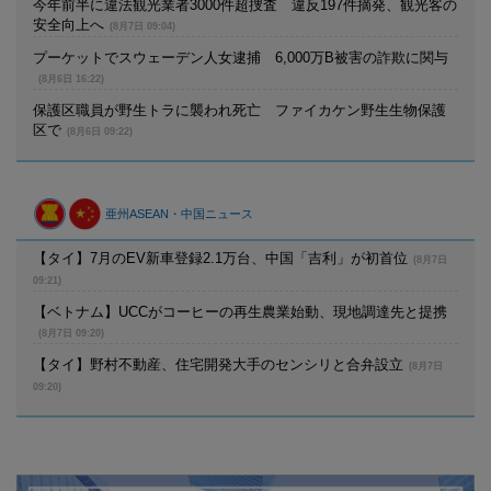
今年前半に違法観光業者3000件超捜査 違反197件摘発、観光客の
安全向上へ
(8月7日 09:04)
プーケットでスウェーデン人女逮捕 6,000万B被害の詐欺に関与
(8月6日 16:22)
保護区職員が野生トラに襲われ死亡 ファイカケン野生生物保護
区で
(8月6日 09:22)
亜州ASEAN・中国ニュース
【タイ】7月のEV新車登録2.1万台、中国「吉利」が初首位
(8月7日
09:21)
【ベトナム】UCCがコーヒーの再生農業始動、現地調達先と提携
(8月7日 09:20)
【タイ】野村不動産、住宅開発大手のセンシリと合弁設立
(8月7日
09:20)