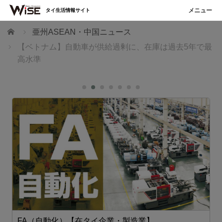
タイ生活情報サイト
ホーム
亜州ASEAN・中国ニュース
【ベトナム】自動車が供給過剰に、在庫は過去5年で最
高水準
FA（自動化）【在タイ企業・製造業】