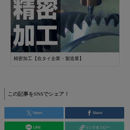
精密加工【在タイ企業・製造業】
工
この記事をSNSでシェア！
Tweet
Share
LINE
リンクをコピー