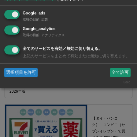
Google_ads
取得の目的
:
広告
Google_analytics
取得の目的
:
アナリティクス
全てのサービスを有効／無効に切り替える。
上記のサービスをまとめて有効または無効に切り替えます。
選択項目を許可
全て許可
Klaro
【タイ・バンコク】 マルシェトンロー内の「TOPS」で買える薬
2026年版
【タイ・バンコ
ク】 コンビニ（セ
ブンイレブン）で買