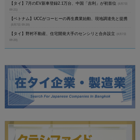
【タイ】7月のEV新車登録2.1万台、中国「吉利」が初首位
(8月7日
09:21)
【ベトナム】UCCがコーヒーの再生農業始動、現地調達先と提携
(8月7日 09:20)
【タイ】野村不動産、住宅開発大手のセンシリと合弁設立
(8月7日
09:20)