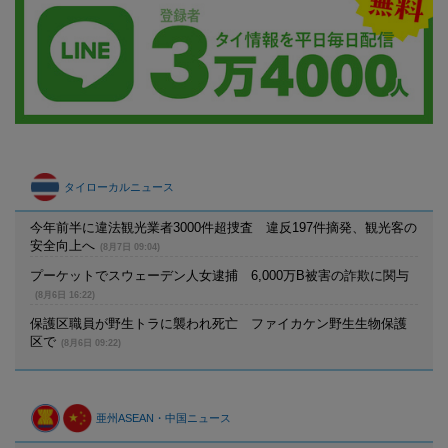
タイローカルニュース
今年前半に違法観光業者3000件超捜査 違反197件摘発、観光客の
安全向上へ
(8月7日 09:04)
プーケットでスウェーデン人女逮捕 6,000万B被害の詐欺に関与
(8月6日 16:22)
保護区職員が野生トラに襲われ死亡 ファイカケン野生生物保護
区で
(8月6日 09:22)
亜州ASEAN・中国ニュース