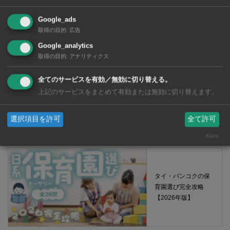
Google_ads
【タイ・バンコク】 マルシェトンロー内の「TOPS」で買える薬
取得の目的
:
広告
2026年版
Google_analytics
取得の目的
:
アナリティクス
全てのサービスを有効／無効に切り替える。
【タイ・バンコ
上記のサービスをまとめて有効または無効に切り替えます。
ク】 コンビニ（セ
ブンイレブン）で買
える薬 2026年版
選択項目を許可
全て許可
Klaro
タイ・バンコクの保
育園選び完全攻略
【2026年版】