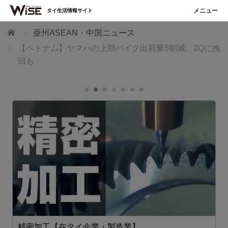
タイ生活情報サイト
ホーム
亜州ASEAN・中国ニュース
【ベトナム】ヤマハの上期バイク出荷量5割減、2Qに挽
回も
精密加工【在タイ企業・製造業】