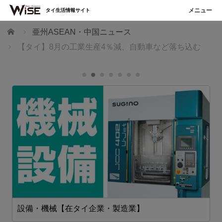
タイ生活情報サイト
ホーム
亜州ASEAN・中国ニュース
【タイ】8月の工業生産4％減、自動車など落ち込む
設備・機械【在タイ企業・製造業】