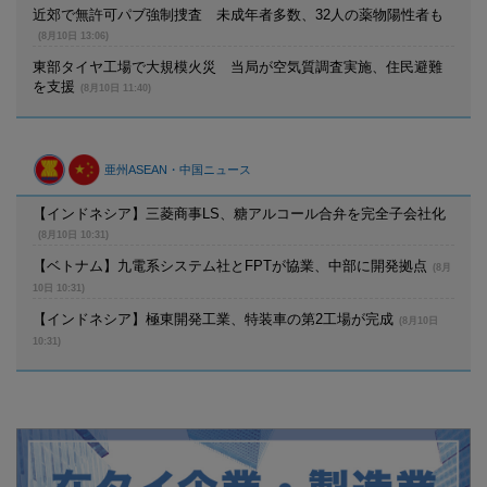
近郊で無許可パブ強制捜査 未成年者多数、32人の薬物陽性者も
(8月10日 13:06)
東部タイヤ工場で大規模火災 当局が空気質調査実施、住民避難
を支援
(8月10日 11:40)
亜州ASEAN・中国ニュース
【インドネシア】三菱商事LS、糖アルコール合弁を完全子会社化
(8月10日 10:31)
【ベトナム】九電系システム社とFPTが協業、中部に開発拠点
(8月
10日 10:31)
【インドネシア】極東開発工業、特装車の第2工場が完成
(8月10日
10:31)