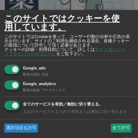
このサイトではクッキーを使
タイの薬いろいろ【タイ・バンコク】 薬局・ドラッグストアで買える
用しています。
市販薬 2026年最新版！
このサイトではCookieを使って、ユーザー行動の分析や広告の表
示を行います。サイトのご利用を継続される場合、各種クッキー
の取得について許可して頂く必要があります。
クッキーの詳細・利用目的について、詳しくは
サイトポリシー
（プライバシーポリシー）
をご覧下さい。
Google_ads
取得の目的
:
広告
Google_analytics
取得の目的
:
アナリティクス
全てのサービスを有効／無効に切り替える。
上記のサービスをまとめて有効または無効に切り替えます。
2026年版 タイの鉄道事情 電車でGO！
選択項目を許可
全て許可
Klaro