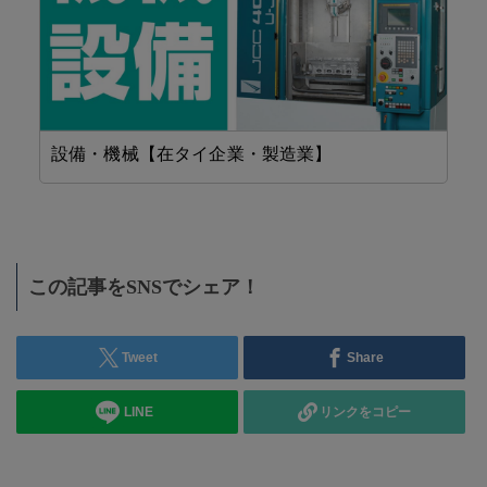
設備・機械【在タイ企業・製造業】
F
この記事をSNSでシェア！
Tweet
Share
LINE
リンクをコピー