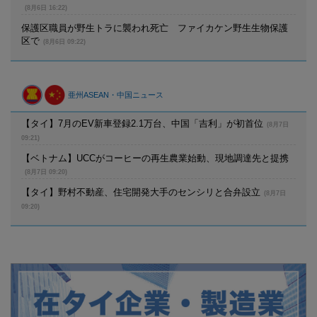
(8月6日 16:22)
保護区職員が野生トラに襲われ死亡 ファイカケン野生生物保護
区で
(8月6日 09:22)
亜州ASEAN・中国ニュース
【タイ】7月のEV新車登録2.1万台、中国「吉利」が初首位
(8月7日
09:21)
【ベトナム】UCCがコーヒーの再生農業始動、現地調達先と提携
(8月7日 09:20)
【タイ】野村不動産、住宅開発大手のセンシリと合弁設立
(8月7日
09:20)