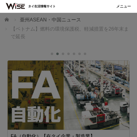
タイ生活情報サイト
ホーム
亜州ASEAN・中国ニュース
【ベトナム】燃料の環境保護税、軽減措置を26年末ま
で延長
FA（自動化）【在タイ企業・製造業】