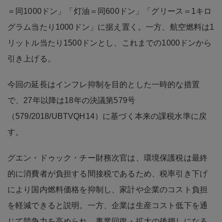
＝同1000ドン」「灯油＝同600ドン」「グリース＝1キロ
グラム当たり1000ドン」に据え置く。一方、航空燃料は1
リットル当たり1500ドンとし、これまでの1000ドンから
引き上げる。
今回の延長はインフレ抑制を目的とした一時的な措置
で、27年以降は18年の決議第579号
（579/2018/UBTVQH14）に基づく本来の課税水準に戻
す。
グエン・ドゥック・チー財務次官は、環境保護税は最終
的に消費者が負担する間接税であるため、税率引き下げ
により国内燃料価格を抑制し、家計や企業のコスト負担
を軽減できると説明。一方、企業は生産コスト低下を通
じて競争力を高められ、事業回復・拡大の後押しになる