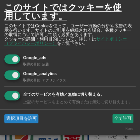
2026年版 タイの鉄道事情 電車でGO！
このサイトではクッキーを使
用しています。
このサイトではCookieを使って、ユーザー行動の分析や広告の表
示を行います。サイトのご利用を継続される場合、各種クッキー
の取得について許可して頂く必要があります。
クッキーの詳細・利用目的について、詳しくは
サイトポリシー
（プライバシーポリシー）
をご覧下さい。
Google_ads
取得の目的
:
広告
Google_analytics
取得の目的
:
アナリティクス
全てのサービスを有効／無効に切り替える。
【タイ・バンコク】 マルシェトンロー内の「TOPS」で買える薬
上記のサービスをまとめて有効または無効に切り替えます。
2026年版
選択項目を許可
全て許可
Klaro
【タイ・バンコ
ク】 コンビニ（セ