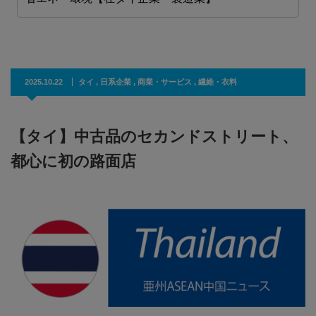
2025.10.22
タイ
,
日系企業
,
商業・サービス
,
繊維・衣料
【タイ】中古品のセカンドストリート、
都心に初の路面店