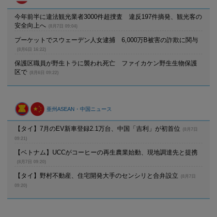
今年前半に違法観光業者3000件超捜査 違反197件摘発、観光客の
安全向上へ
(8月7日 09:04)
プーケットでスウェーデン人女逮捕 6,000万B被害の詐欺に関与
(8月6日 16:22)
保護区職員が野生トラに襲われ死亡 ファイカケン野生生物保護
区で
(8月6日 09:22)
亜州ASEAN・中国ニュース
【タイ】7月のEV新車登録2.1万台、中国「吉利」が初首位
(8月7日
09:21)
【ベトナム】UCCがコーヒーの再生農業始動、現地調達先と提携
(8月7日 09:20)
【タイ】野村不動産、住宅開発大手のセンシリと合弁設立
(8月7日
09:20)