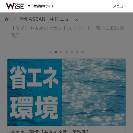
タイ生活情報サイト
ホーム
亜州ASEAN・中国ニュース
【タイ】中古品のセカンドストリート、都心に初の路
面店
省エネ・環境【在タイ企業・製造業】