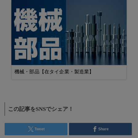
機械・部品【在タイ企業・製造業】
省
この記事をSNSでシェア！
Tweet
Share