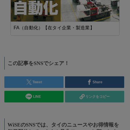
FA（自動化）【在タイ企業・製造業】
精
この記事をSNSでシェア！
Tweet
Share
LINE
リンクをコピー
WiSEのSNSでは、タイのニュースやお得情報を