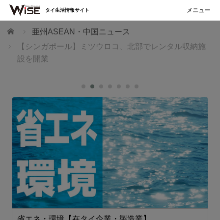
タイ生活情報サイト
ホーム
亜州ASEAN・中国ニュース
【シンガポール】ミツウロコ、北部でレンタル収納施
設を開業
省エネ・環境【在タイ企業・製造業】