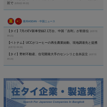
区で
(8月6日 09:22)
亜州ASEAN・中国ニュース
【タイ】7月のEV新車登録2.1万台、中国「吉利」が初首位
(8月7日
09:21)
【ベトナム】UCCがコーヒーの再生農業始動、現地調達先と提携
(8月7日 09:20)
【タイ】野村不動産、住宅開発大手のセンシリと合弁設立
(8月7日
09:20)