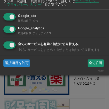
クッキーの詳細・利用目的について、詳しくは
サイトポリシー
（プライバシーポリシー）
をご覧下さい。
Google_ads
取得の目的
:
広告
Google_analytics
取得の目的
:
アナリティクス
【タイ・バンコク】 マルシェトンロー内の「TOPS」で買える薬
全てのサービスを有効／無効に切り替える。
2026年版
上記のサービスをまとめて有効または無効に切り替えます。
選択項目を許可
全て許可
【タイ・バンコ
Klaro
ク】 コンビニ（セ
ブンイレブン）で買
える薬 2026年版