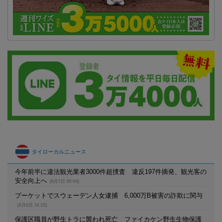
タイローカルニュース
今年前半に違法観光業者3000件超捜査 違反197件摘発、観光客の
安全向上へ
(8月7日 09:04)
プーケットでスウェーデン人女逮捕 6,000万B被害の詐欺に関与
(8月6日 16:22)
保護区職員が野生トラに襲われ死亡 ファイカケン野生生物保護