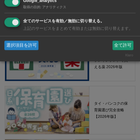
Google_analytics
取得の目的
:
アナリティクス
【タイ・バンコク】 マルシェトンロー内の「TOPS」で買える薬
2026年版
全てのサービスを有効／無効に切り替える。
上記のサービスをまとめて有効または無効に切り替えます。
選択項目を許可
全て許可
【タイ・バンコ
ク】 コンビニ（セ
Klaro
ブンイレブン）で買
える薬 2026年版
タイ・バンコクの保
育園選び完全攻略
【2026年版】