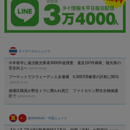
タイローカルニュース
今年前半に違法観光業者3000件超捜査 違反197件摘発、観光客の
安全向上へ
(8月7日 09:04)
プーケットでスウェーデン人女逮捕 6,000万B被害の詐欺に関与
(8月6日 16:22)
保護区職員が野生トラに襲われ死亡 ファイカケン野生生物保護
区で
(8月6日 09:22)
亜州ASEAN・中国ニュース
【タイ】7月のEV新車登録2.1万台、中国「吉利」が初首位