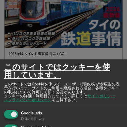
2026年版 タイの鉄道事情 電車でGO！
このサイトではクッキーを使
用しています。
このサイトではCookieを使って、ユーザー行動の分析や広告の表
示を行います。サイトのご利用を継続される場合、各種クッキー
の取得について許可して頂く必要があります。
クッキーの詳細・利用目的について、詳しくは
サイトポリシー
（プライバシーポリシー）
をご覧下さい。
Google_ads
取得の目的
:
広告