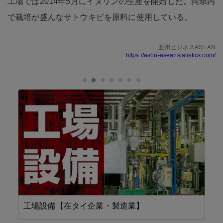
工場では2014年5月にイヌリンの生産を開始した。同県内
で栽培が盛んなサトウキビを原料に使用している。
亜州ビジネスASEAN
https://ashu-aseanstatistics.com/
工場設備【在タイ企業・製造業】
設