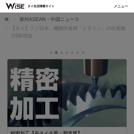
タイ生活情報サイト
ホーム
亜州ASEAN・中国ニュース
【タイ】フジ日本、機能性食材「イヌリン」の生産能
力5割増強
精密加工【在タイ企業・製造業】