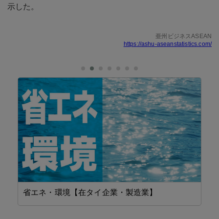
示した。
亜州ビジネスASEAN
https://ashu-aseanstatistics.com/
省エネ・環境【在タイ企業・製造業】
工