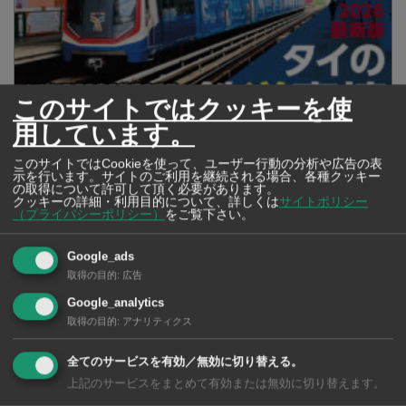
このサイトではクッキーを使
用しています。
2026年版 タイの鉄道事情 電車でGO！
このサイトではCookieを使って、ユーザー行動の分析や広告の表
示を行います。サイトのご利用を継続される場合、各種クッキー
の取得について許可して頂く必要があります。
クッキーの詳細・利用目的について、詳しくは
サイトポリシー
（プライバシーポリシー）
をご覧下さい。
Google_ads
取得の目的
:
広告
Google_analytics
取得の目的
:
アナリティクス
全てのサービスを有効／無効に切り替える。
上記のサービスをまとめて有効または無効に切り替えます。