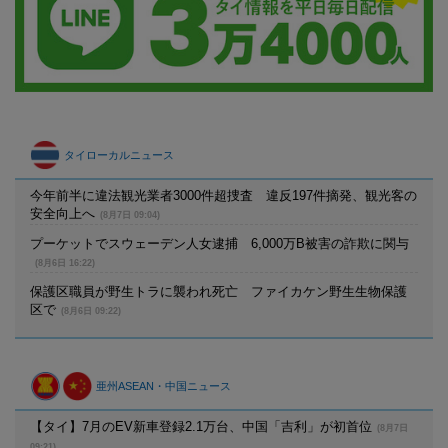
タイローカルニュース
今年前半に違法観光業者3000件超捜査 違反197件摘発、観光客の
安全向上へ
(8月7日 09:04)
プーケットでスウェーデン人女逮捕 6,000万B被害の詐欺に関与
(8月6日 16:22)
保護区職員が野生トラに襲われ死亡 ファイカケン野生生物保護
区で
(8月6日 09:22)
亜州ASEAN・中国ニュース
【タイ】7月のEV新車登録2.1万台、中国「吉利」が初首位
(8月7日
09:21)