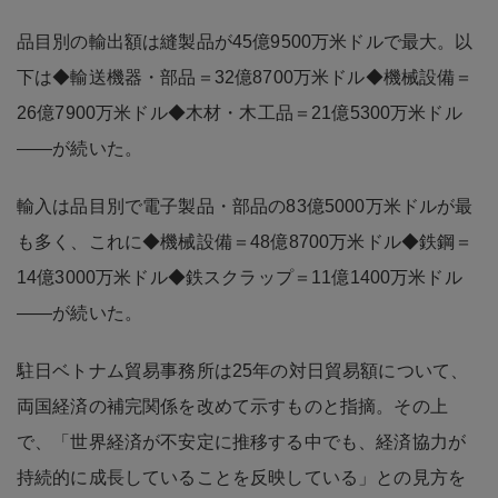
品目別の輸出額は縫製品が45億9500万米ドルで最大。以
下は◆輸送機器・部品＝32億8700万米ドル◆機械設備＝
26億7900万米ドル◆木材・木工品＝21億5300万米ドル
――が続いた。
輸入は品目別で電子製品・部品の83億5000万米ドルが最
も多く、これに◆機械設備＝48億8700万米ドル◆鉄鋼＝
14億3000万米ドル◆鉄スクラップ＝11億1400万米ドル
――が続いた。
駐日ベトナム貿易事務所は25年の対日貿易額について、
両国経済の補完関係を改めて示すものと指摘。その上
で、「世界経済が不安定に推移する中でも、経済協力が
持続的に成長していることを反映している」との見方を