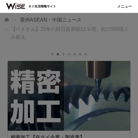
タイ生活情報サイト
ホーム
亜州ASEAN・中国ニュース
【ベトナム】25年の対日貿易額11％増、初の500億ド
ル超え
精密加工【在タイ企業・製造業】