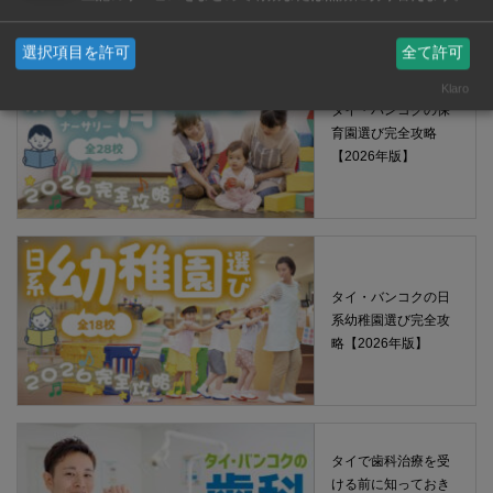
選択項目を許可
全て許可
Klaro
タイ・バンコクの保
育園選び完全攻略
【2026年版】
タイ・バンコクの日
系幼稚園選び完全攻
略【2026年版】
タイで歯科治療を受
ける前に知っておき