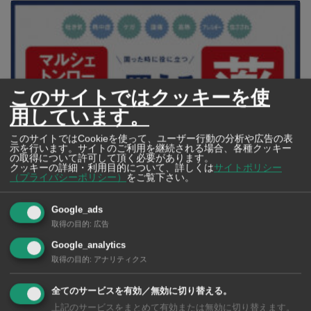
このサイトではクッキーを使
用しています。
このサイトではCookieを使って、ユーザー行動の分析や広告の表
示を行います。サイトのご利用を継続される場合、各種クッキー
の取得について許可して頂く必要があります。
クッキーの詳細・利用目的について、詳しくは
サイトポリシー
（プライバシーポリシー）
をご覧下さい。
【タイ・バンコク】 マルシェトンロー内の「TOPS」で買える薬
2026年版
Google_ads
取得の目的
:
広告
Google_analytics
【タイ・バンコ
取得の目的
:
アナリティクス
ク】 コンビニ（セ
ブンイレブン）で買
全てのサービスを有効／無効に切り替える。
える薬 2026年版
上記のサービスをまとめて有効または無効に切り替えます。