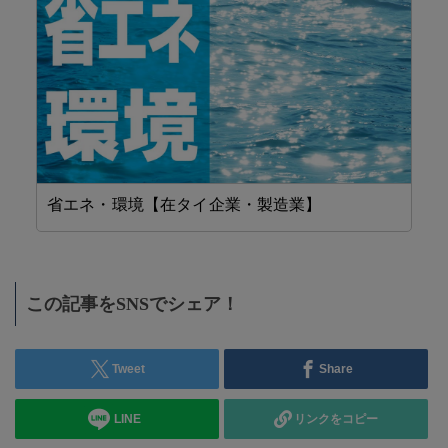
省エネ・環境【在タイ企業・製造業】
工
この記事をSNSでシェア！
Tweet
Share
LINE
リンクをコピー