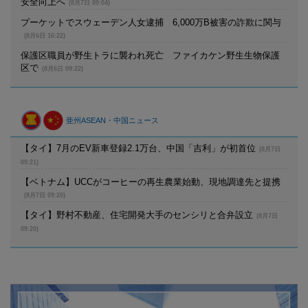
安全向上へ
(8月7日 09:04)
プーケットでスウェーデン人女逮捕 6,000万B被害の詐欺に関与
(8月6日 16:22)
保護区職員が野生トラに襲われ死亡 ファイカケン野生生物保護
区で
(8月6日 09:22)
亜州ASEAN・中国ニュース
【タイ】7月のEV新車登録2.1万台、中国「吉利」が初首位
(8月7日
09:21)
【ベトナム】UCCがコーヒーの再生農業始動、現地調達先と提携
(8月7日 09:20)
【タイ】野村不動産、住宅開発大手のセンシリと合弁設立
(8月7日
09:20)