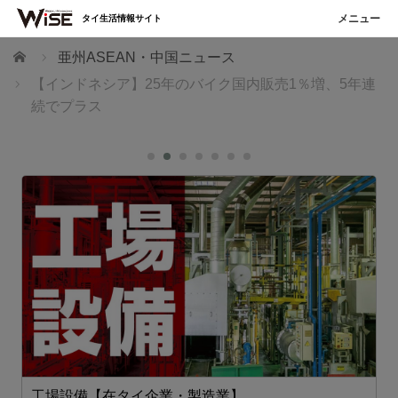
タイ生活情報サイト
ホーム
亜州ASEAN・中国ニュース
【インドネシア】25年のバイク国内販売1％増、5年連
続でプラス
工場設備【在タイ企業・製造業】