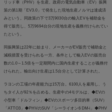
リッド車（PHV）を生産。政府の電気自動車（EV）振興
策の第1期「EV3.0」で発生した現地生産ノルマは達成済
みという。同政策の下で3万9030台の輸入EVを補助金を
得て販売し、5万9694台分の現地生産を義務付けられてい
たという。
同振興策は22年に始まり、メーカーがEV販売で補助金と
減税措置を受けられる一方、条件として輸入EVの販売台
数の1.0～1.5倍を一定期間内に国内生産することが義務付
けられた。輸出向け生産は1.5台分として計算された。
ラヨンの工場の年産能力は15万台。6100人を雇用し、う
ちタイ人が92％を占める。生産中の4モデルは、◆EVの
小型車「ドルフィン」◆EVのスポーツ多目的車（SUV）
「ATTO3」◆PHVのSUV「シーライオン6 DM-i」◆PHV