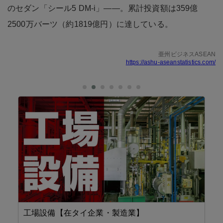
のセダン「シール5 DM-i」――。累計投資額は359億
2500万バーツ（約1819億円）に達している。
亜州ビジネスASEAN
https://ashu-aseanstatistics.com/
工場設備【在タイ企業・製造業】
機