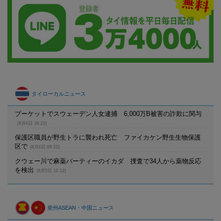
タイローカルニュース
プーケットでスウェーデン人女逮捕 6,000万B被害の詐欺に関与
(8月6日 16:22)
保護区職員が野生トラに襲われ死亡 ファイカケン野生生物保護
区で
(8月6日 09:22)
クウェー川で麻薬パーティーのイカダ 捜査で34人から薬物反応
を検出
(8月5日 12:12)
亜州ASEAN・中国ニュース