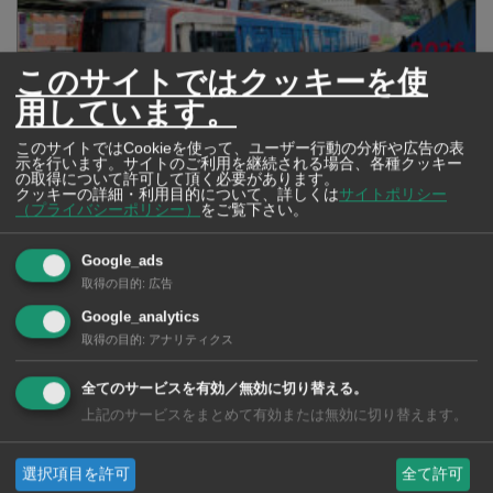
このサイトではクッキーを使
用しています。
このサイトではCookieを使って、ユーザー行動の分析や広告の表
示を行います。サイトのご利用を継続される場合、各種クッキー
の取得について許可して頂く必要があります。
クッキーの詳細・利用目的について、詳しくは
サイトポリシー
（プライバシーポリシー）
をご覧下さい。
2026年版 タイの鉄道事情 電車でGO！
Google_ads
取得の目的
:
広告
Google_analytics
取得の目的
:
アナリティクス
全てのサービスを有効／無効に切り替える。
上記のサービスをまとめて有効または無効に切り替えます。
選択項目を許可
全て許可