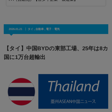
2026.01.21
タイ
,
自動車
,
電子・電気
【タイ】中国BYDの東部工場、25年は8カ
国に1万台超輸出