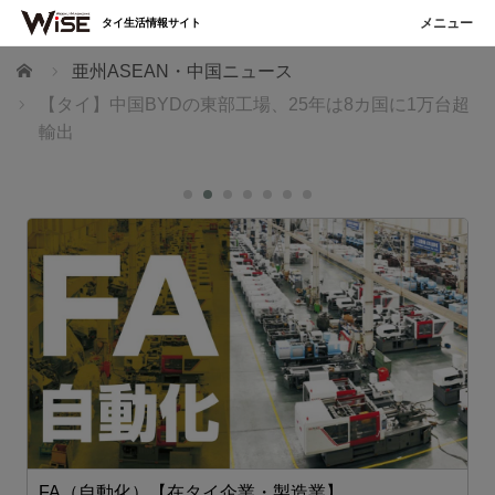
タイ生活情報サイト
ホーム
亜州ASEAN・中国ニュース
【タイ】中国BYDの東部工場、25年は8カ国に1万台超
輸出
FA（自動化）【在タイ企業・製造業】