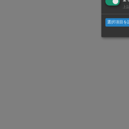
全
工場で生産し
上
を30％引き
選択項目を
WiSEデジタルに求人広告を掲載！