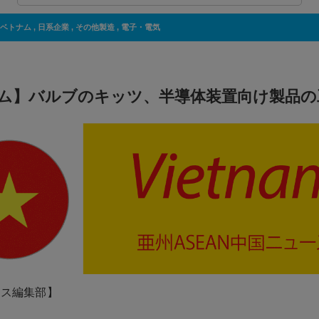
ベトナム
,
日系企業
,
その他製造
,
電子・電気
ム】バルブのキッツ、半導体装置向け製品の
ネス編集部】