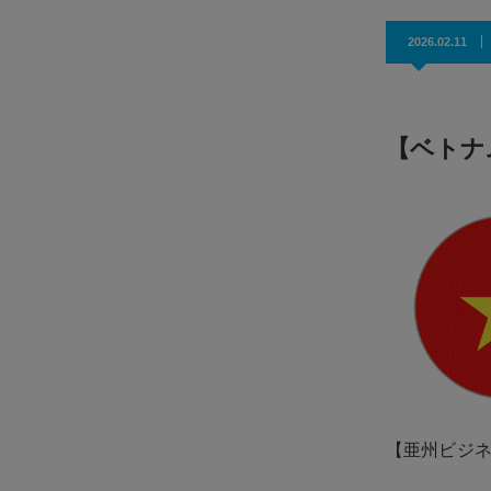
効果抜群！コスパ◎
2026.02.11
【ベトナ
【亜州ビジ