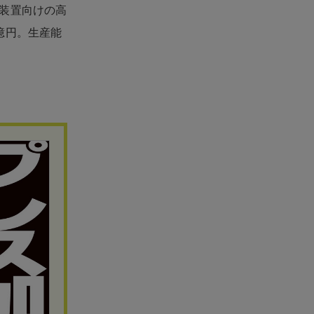
装置向けの高
億円。生産能