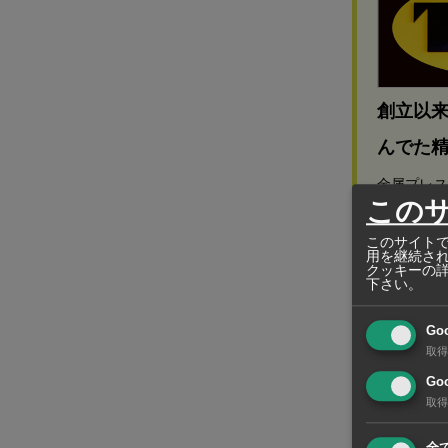
創立以来
んでた
金属プレス
この
Quality
このサイトで
用を継続さ
クッキーの
下さい。
現地法人のキ
Go
る工場の敷地
取得
テンレス鋼
Goo
取得
キッツのグ