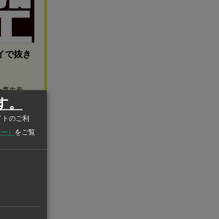
イで抜き
一貫生産。
す。
イトのご利
シー）
をご覧
業団地に構え
4年12月にス
の多くを中国