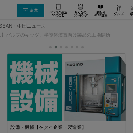
企業
バンコク生活
みんなの
最新号
グルメ
50のこと
ランキング
WiSE誌面
SEAN・中国ニュース
ム】バルブのキッツ、半導体装置向け製品の工場開所
設備・機械【在タイ企業・製造業】