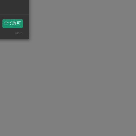
体の生産能力
につなげる。
全て許可
州ビジネスASEAN
Klaro
eanstatistics.com/
省エネ・環境【在タイ企業・製造業】
FA（