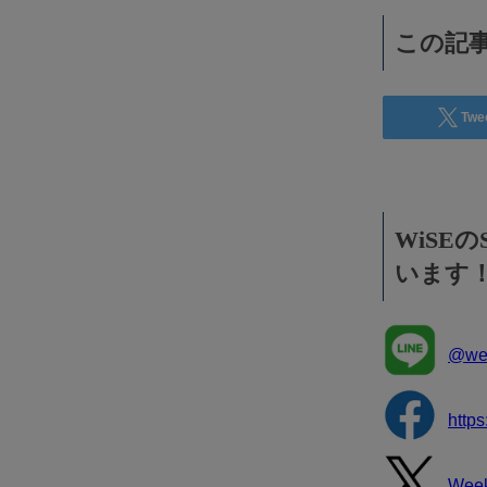
効果抜群！コスパ◎
この記事
Twe
WiSE
います
@wee
http
Wee