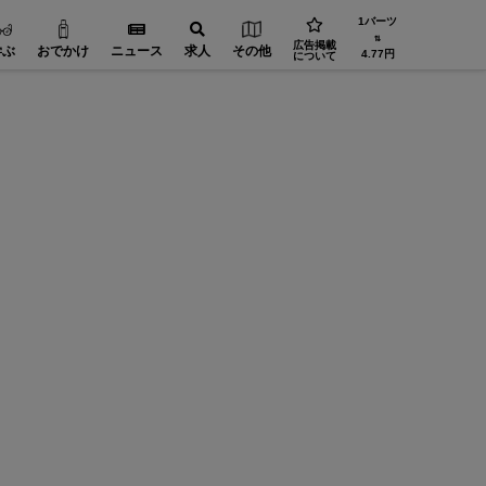
1バーツ
⇅
広告掲載
学ぶ
おでかけ
ニュース
求人
その他
4.77円
について
FA（自動化）【在タイ企業・製造業】
精密加