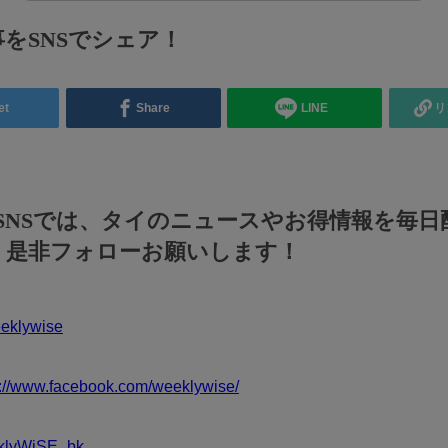
をSNSでシェア！
et
Share
LINE
リ
のSNSでは、タイのニュースやお得情報を毎日
！是非フォローお願いします！
klywise
s://www.facebook.com/weeklywise/
klyWiSE_bk