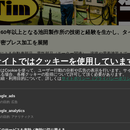
60年以上となる池田製作所の技術と経験を生かし、タ
精密プレス加工を展開
による自動車部品、電気部品（モーター関連）、溶接や電着塗装まで
サイトではクッキーを使用していま
 Awardで合計21もの賞を獲得！
はCookieを使って、ユーザー行動の分析や広告の表示を行います。サ
れる場合、各種クッキーの取得について許可して頂く必要があります。
詳細・利用目的について、詳しくは
サイトポリシー（プライバシーポリ
ッツ・コーポレーション・オブ・ベトナムが、第3タンロン工
ogle_ads
内に新棟を建設。先月26日に完工式を行った。同団地では202
の目的
:
広告
製バルブの工場を開所している。
gle_analytics
の目的
:
アナリティクス
ループは、半導体製造工程で使用される高純度ガス対応バルブ