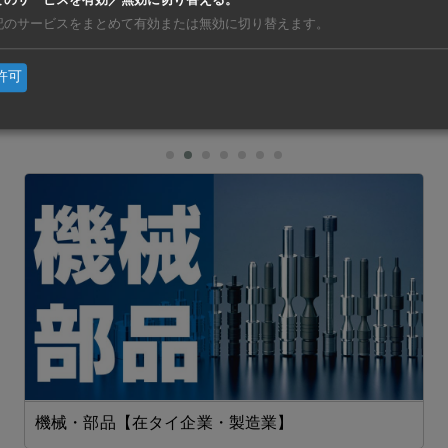
てのサービスを有効／無効に切り替える。
ている。ベトナムでの生産により、2030年までにグループ全
記のサービスをまとめて有効または無効に切り替えます。
上げる目標。また、生産地を中国から分散することで安定供給
許可
亜
https://ashu-as
機械・部品【在タイ企業・製造業】