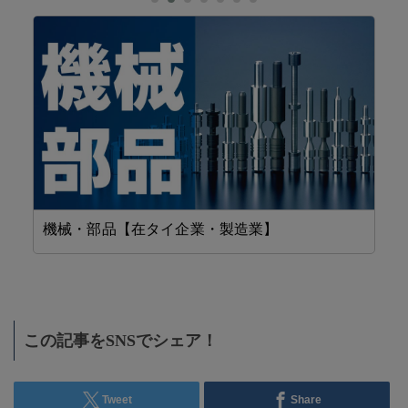
機械・部品【在タイ企業・製造業】
省
この記事をSNSでシェア！
Tweet
Share