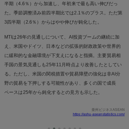
半期（4.6％）から加速し、年初来で最も高い伸びだっ
た。季節調整済み前四半期比では2.1％のプラス。ただ第
3四半期（2.6％）からはやや伸びが鈍化した。
MTIは26年の見通しについて、AI投資ブームの継続に加
え、米国やドイツ、日本などの拡張的財政政策や世界的
に緩和的な金融環境が下支えになると指摘。主要貿易相
手国の景気見通しも25年11月時点より改善したとしてい
る。ただし、米国の関税措置や貿易障壁の強化は非AI分
野の貿易を下押しする可能性があり、多くの国で成長
ペースは25年から鈍化するとの見方も示した。
亜州ビジネスASEAN
https://ashu-aseanstatistics.com/