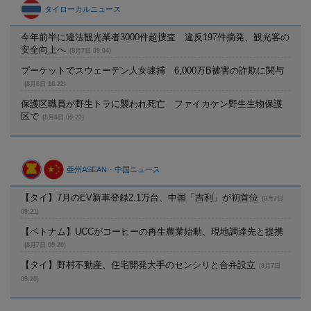
タイローカルニュース
今年前半に違法観光業者3000件超捜査 違反197件摘発、観光客の
安全向上へ
(8月7日 09:04)
プーケットでスウェーデン人女逮捕 6,000万B被害の詐欺に関与
(8月6日 16:22)
保護区職員が野生トラに襲われ死亡 ファイカケン野生生物保護
区で
(8月6日 09:22)
亜州ASEAN・中国ニュース
【タイ】7月のEV新車登録2.1万台、中国「吉利」が初首位
(8月7日
09:21)
【ベトナム】UCCがコーヒーの再生農業始動、現地調達先と提携
(8月7日 09:20)
【タイ】野村不動産、住宅開発大手のセンシリと合弁設立
(8月7日
09:20)