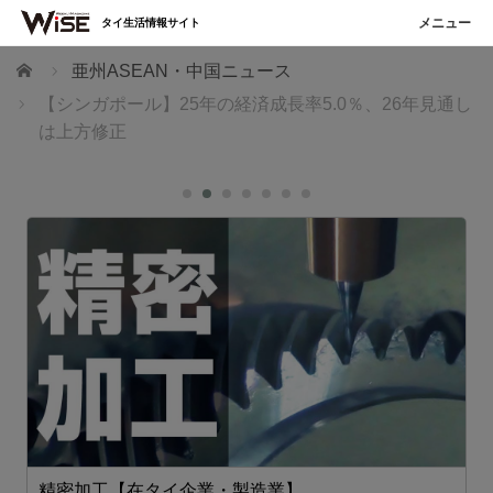
タイ生活情報サイト
ホーム
亜州ASEAN・中国ニュース
【シンガポール】25年の経済成長率5.0％、26年見通し
は上方修正
精密加工【在タイ企業・製造業】