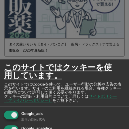
タイの薬いろいろ【タイ・バンコク】 薬局・ドラッグストアで買える
市販薬 2026年最新版！
このサイトではクッキーを使
用しています。
このサイトではCookieを使って、ユーザー行動の分析や広告の表
示を行います。サイトのご利用を継続される場合、各種クッキー
の取得について許可して頂く必要があります。
クッキーの詳細・利用目的について、詳しくは
サイトポリシー
（プライバシーポリシー）
をご覧下さい。
Google_ads
取得の目的
:
広告
Google_analytics