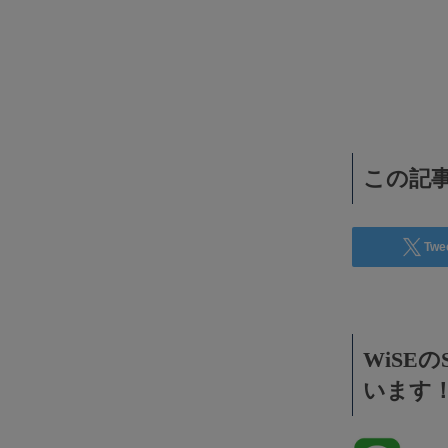
WiSEデジタルに求人広告を掲載！
効果抜群！コスパ◎
この記事
Twe
WiSE
います