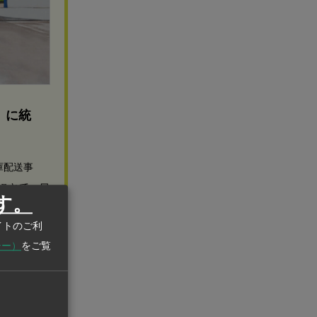
」に統
庫配送事
ことで、ワ
す。
イトのご利
シー）
をご覧
45台。トヨ
ブリッド車