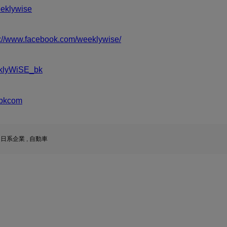
klywise
s://www.facebook.com/weeklywise/
klyWiSE_bk
bkcom
,
日系企業
,
自動車