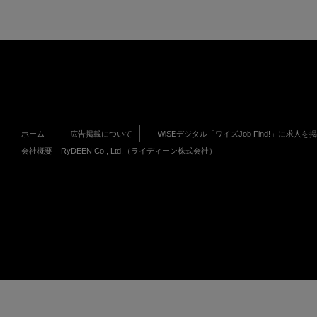
ホーム
広告掲載について
WiSEデジタル「ワイズJob Find!」に求人を
会社概要 – RyDEEN Co., Ltd.（ライディーン株式会社）