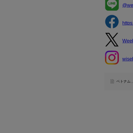
@wee
http
Wee
wise
ベトナム