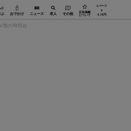
1バーツ
⇅
広告掲載
学ぶ
おでかけ
ニュース
求人
その他
4.78円
について
増の3935台
精密加工【在タイ企業・製造業】
設備・