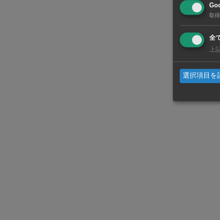
（HV）の販
Goo
取得
モデル別の販
全
以下は◆小型
上
「イノーバク
選択項目を