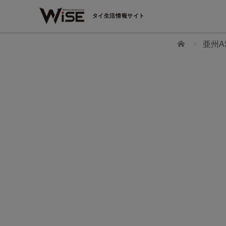
タイ生活情報サイト
ホーム
亜州A
WiSEデジタルに求人広告を掲載！
効果抜群！コスパ◎