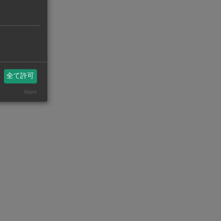
が最も多く、
5台◆ミニバン
全て許可
州ビジネスASEAN
Klaro
eanstatistics.com/