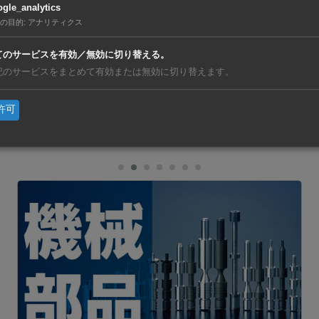
売台数は709台だった。
gle_analytics
の目的
:
アナリティクス
売は、スポーツ多目的車（SUV）「ヤリスクロス」の638台
てのサービスを有効／無効に切り替える。
車「ヴィオス」＝615台◆ミニバン「ヴェロズクロス」＝59
記のサービスをまとめて有効または無効に切り替えます。
ロス」＝397台――などが続いた。
許可
亜
https://ashu-as