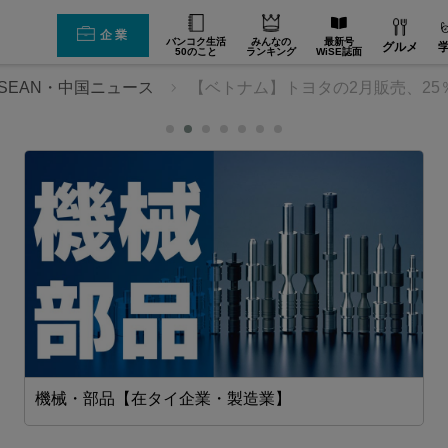
企業
バンコク生活
みんなの
最新号
グルメ
50のこと
ランキング
WiSE誌面
SEAN・中国ニュース
【ベトナム】トヨタの2月販売、25％
機械・部品【在タイ企業・製造業】