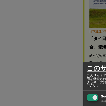
日本通運 NIP
「タイ
合。陸
航空関連事
業、トラッ
この
ンストップ
このサイトで
用を継続さ
クッキーの
下さい。
販売の内訳は
Go
タブランドで
取得