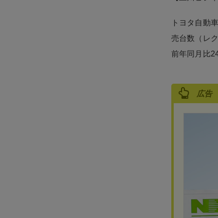
トヨタ自動車
売台数（レク
前年同月比2
広告