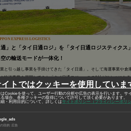
PON EXPRESS LOGISTICS
日通」と「タイ日通ロジ」を「タイ日通ロジスティクス
海空の輸送モードが一体化！
業と引っ越し事業を手掛けてきた「タイ日通」。そして海運事業や倉
ク輸送事業を展開してきた「タイ日通ロジ」。この2社がひとつになる
サイトではクッキーを使用していま
サービスや倉庫保管、さらに越境輸送をより充実させます。
はCookieを使って、ユーザー行動の分析や広告の表示を行います。サ
れる場合、各種クッキーの取得について許可して頂く必要があります。
詳細・利用目的について、詳しくは
サイトポリシー（プライバシーポリ
、トヨタブランドが24.9％増の3890台、レクサスが7.1％増の
ogle_ads
は輸入完成車が2599台、現地組立車が1291台だった。ハイ
の目的
:
広告