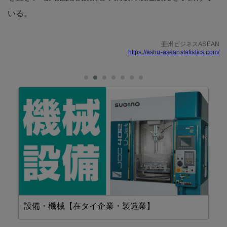
いる。
亜州ビジネスASEAN
https://ashu-aseanstatistics.com/
設備・機械【在タイ企業・製造業】
工