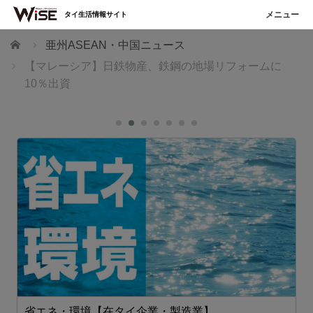
タイ生活情報サイト
ホーム
亜州ASEAN・中国ニュース
【マレーシア】日鉄物産、鉄鋼の地場リフォームに
10％出資
省エネ・環境【在タイ企業・製造業】