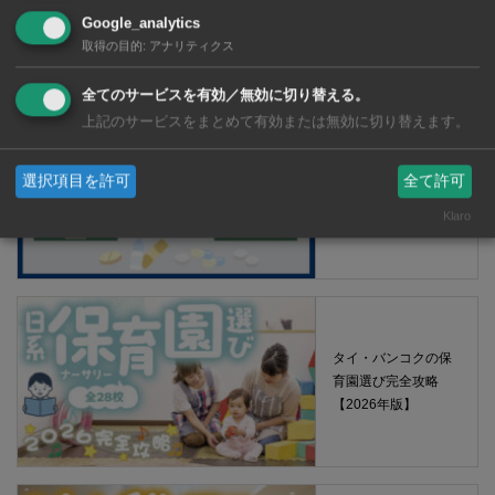
Google_analytics
【タイ・バンコク】 マルシェトンロー内の「TOPS」で買える薬
取得の目的
:
アナリティクス
2026年版
全てのサービスを有効／無効に切り替える。
上記のサービスをまとめて有効または無効に切り替えます。
【タイ・バンコ
選択項目を許可
全て許可
ク】 コンビニ（セ
ブンイレブン）で買
Klaro
える薬 2026年版
タイ・バンコクの保
育園選び完全攻略
【2026年版】