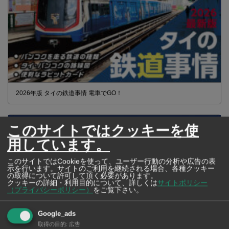
2026年版 タイの鉄道事情 電車でGO！
このサイトではクッキーを使
用しています。
このサイトではCookieを使って、ユーザー行動の分析や広告の表
示を行います。サイトのご利用を継続される場合、各種クッキー
の取得について許可して頂く必要があります。
クッキーの詳細・利用目的について、詳しくは
サイトポリシー
（プライバシーポリシー）
をご覧下さい。
Google_ads
取得の目的
:
広告