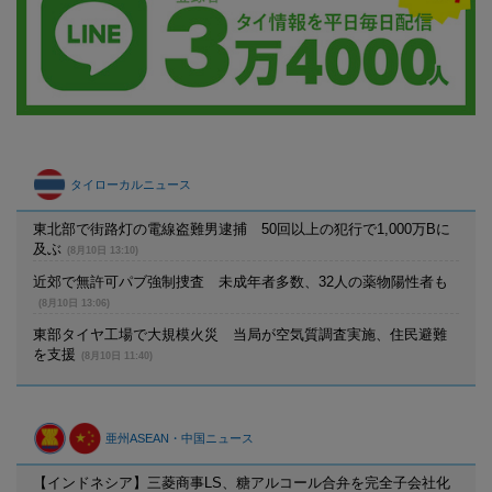
タイローカルニュース
東北部で街路灯の電線盗難男逮捕 50回以上の犯行で1,000万Bに
及ぶ
(8月10日 13:10)
近郊で無許可パブ強制捜査 未成年者多数、32人の薬物陽性者も
(8月10日 13:06)
東部タイヤ工場で大規模火災 当局が空気質調査実施、住民避難
を支援
(8月10日 11:40)
亜州ASEAN・中国ニュース
【インドネシア】三菱商事LS、糖アルコール合弁を完全子会社化