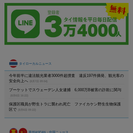
タイローカルニュース
今年前半に違法観光業者3000件超捜査 違反197件摘発、観光客の
安全向上へ
(8月7日 09:04)
プーケットでスウェーデン人女逮捕 6,000万B被害の詐欺に関与
(8月6日 16:22)
保護区職員が野生トラに襲われ死亡 ファイカケン野生生物保護
区で
(8月6日 09:22)
亜州ASEAN・中国ニュース