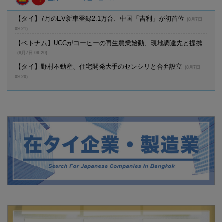
【タイ】7月のEV新車登録2.1万台、中国「吉利」が初首位
(8月7日
09:21)
【ベトナム】UCCがコーヒーの再生農業始動、現地調達先と提携
(8月7日 09:20)
【タイ】野村不動産、住宅開発大手のセンシリと合弁設立
(8月7日
09:20)