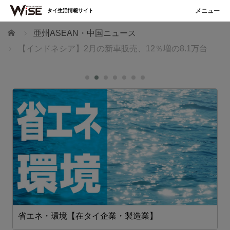
タイ生活情報サイト
ホーム
亜州ASEAN・中国ニュース
【インドネシア】2月の新車販売、12％増の8.1万台
省エネ・環境【在タイ企業・製造業】