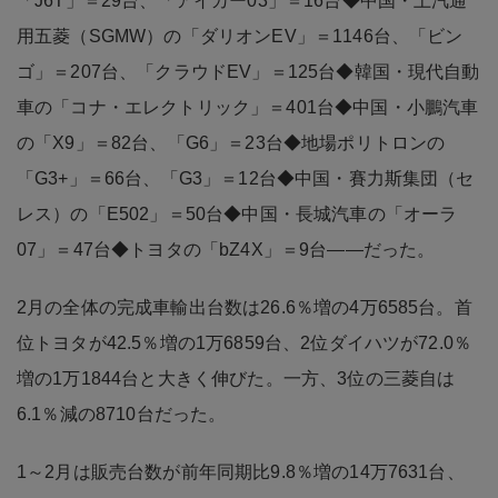
「J6T」＝29台、「アイカー03」＝16台◆中国・上汽通
用五菱（SGMW）の「ダリオンEV」＝1146台、「ビン
ゴ」＝207台、「クラウドEV」＝125台◆韓国・現代自動
車の「コナ・エレクトリック」＝401台◆中国・小鵬汽車
の「X9」＝82台、「G6」＝23台◆地場ポリトロンの
「G3+」＝66台、「G3」＝12台◆中国・賽力斯集団（セ
レス）の「E502」＝50台◆中国・長城汽車の「オーラ
07」＝47台◆トヨタの「bZ4X」＝9台――だった。
2月の全体の完成車輸出台数は26.6％増の4万6585台。首
位トヨタが42.5％増の1万6859台、2位ダイハツが72.0％
増の1万1844台と大きく伸びた。一方、3位の三菱自は
6.1％減の8710台だった。
1～2月は販売台数が前年同期比9.8％増の14万7631台、