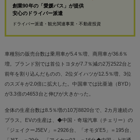
創業90年の「愛媛バス」が提供
安心のドライバー派遣
ドライバー派遣・観光関連事業・不動産投資
車種別の販売台数は乗用車が5.4％増、商用車が36.6％
増。ブランド別では首位トヨタが7.7％減の2万2522台と
前年を割り込んだものの、2位ダイハツが12.5％増、3位
のスズキが2.0倍に拡大した。中国車では比亜迪（BYD）
が3.3倍の4653台と伸びが大きかった。
全体の生産台数は8.5％増の10万8820台で、2カ月連続の
プラス。EVの生産は、◆中国・奇瑞汽車（チェリー）の
「ジェイクーJ5EV」＝2926台、「オモダE5」＝195台、