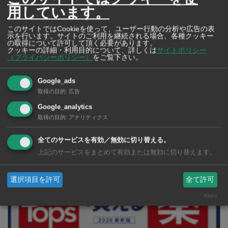
用しています。
このサイトではCookieを使って、ユーザー行動の分析や広告の表
示を行います。サイトのご利用を継続される場合、各種クッキー
の取得について許可して頂く必要があります。
クッキーの詳細・利用目的について、詳しくは
サイトポリシー
（プライバシーポリシー）
をご覧下さい。
Google_ads
取得の目的
:
広告
Google_analytics
2026年版 タイの鉄道事情 電車でGO！
取得の目的
:
アナリティクス
全てのサービスを有効／無効に切り替える。
上記のサービスをまとめて有効または無効に切り替えます。
選択項目を許可
全て許可
Klaro