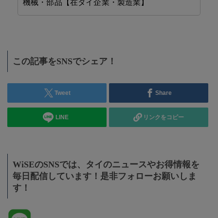
機械・部品【在タイ企業・製造業】
F
この記事をSNSでシェア！
Tweet
Share
LINE
リンクをコピー
WiSEのSNSでは、タイのニュースやお得情報を
毎日配信しています！是非フォローお願いしま
す！