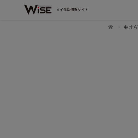
タイ生活情報サイト
ホーム
亜州A
WiSEデジタルに求人広告を掲載！
効果抜群！コスパ◎