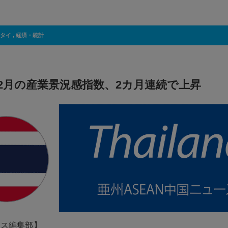
タイ
,
経済・統計
2月の産業景況感指数、2カ月連続で上昇
ネス編集部】