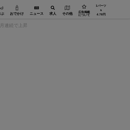
1バーツ
⇅
広告掲載
学ぶ
おでかけ
ニュース
求人
その他
4.78円
について
カ月連続で上昇
機械・部品【在タイ企業・製造業】
精密加