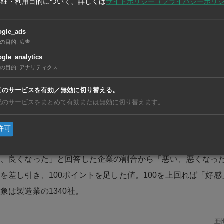
したこと――などを挙げた。米国の関税政策変更では、米連邦
詳細・利用目的について、詳しくは
サイトポリシー（プライバシーポリ
」を違法とする判決を下したことを受け、トランプ米大統領が
ogle_ads
50日間の暫定措置として、関税が10％に引き下げられている
の目的
:
広告
gle_analytics
ナス要因には、◆繊維や家具などの工業生産が低迷しているこ
の目的
:
アナリティクス
火災が発生したこと――などを挙げた。また、3月の最新状況
がエネルギー価格や生産コストに影響を与えていると懸念を示
てのサービスを有効／無効に切り替える。
記のサービスをまとめて有効または無効に切り替えます。
し指数は97.4となり、前月から1.5ポイント上昇した。果物収
許可
刺激策などに期待が高まり、6カ月連続の上昇となった。
い、良くなった」と回答した企業の割合から「悪い、悪くなっ
を差し引き、100ポイントを足した値。100を上回れば「好
象は製造業の1340社。
亜