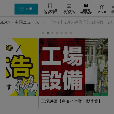
企業
バンコク生活
みんなの
最新号
グルメ
50のこと
ランキング
WiSE誌面
SEAN・中国ニュース
【タイ】2月の産業景況感指数、2
工場設備【在タイ企業・製造業】