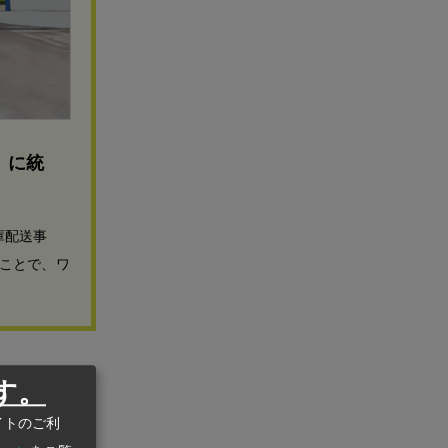
」に統
庫配送事
ことで、ワ
す。
策金利を
月の旧正月に
イトのご利