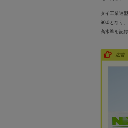
タイ工業連盟
90.0とな
高水準を記
広告