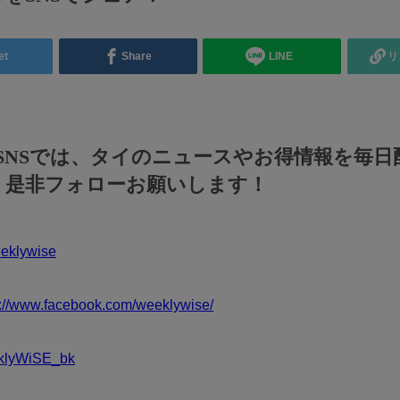
et
Share
LINE
リ
のSNSでは、タイのニュースやお得情報を毎日
！是非フォローお願いします！
klywise
s://www.facebook.com/weeklywise/
klyWiSE_bk