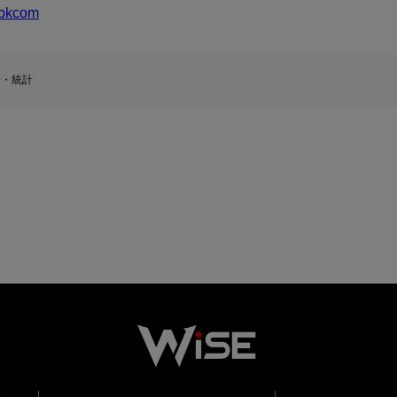
bkcom
済・統計