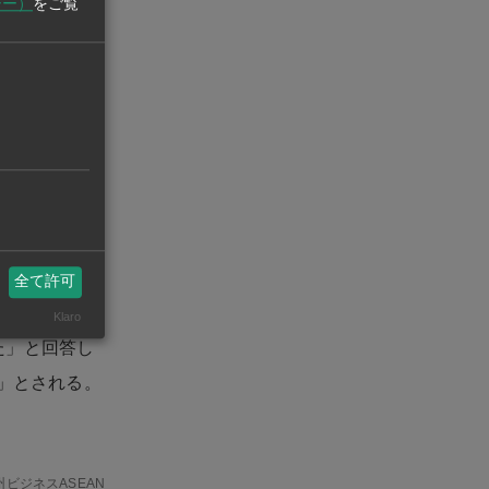
最高裁判所が
シー）
をご覧
新たな関税政
。
と◆カンボジ
として、中東
した。
穫量の増加や
全て許可
Klaro
た」と回答し
感」とされる。
州ビジネスASEAN