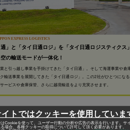
PON EXPRESS LOGISTICS
日通」と「タイ日通ロジ」を「タイ日通ロジスティクス
海空の輸送モードが一体化！
業と引っ越し事業を手掛けてきた「タイ日通」。そして海運事業や倉
ク輸送事業を展開してきた「タイ日通ロジ」。この2社がひとつになる
サービスや倉庫保管、さらに越境輸送をより充実させます。
サイトではクッキーを使用していま
ライ会長は指数上昇の要因として他にも、◆タイ中央銀行が政
引き下げたこと◆1月の外国直接投資（FDI）が増加したこと◆2
はCookieを使って、ユーザー行動の分析や広告の表示を行います。サ
れる場合、各種クッキーの取得について許可して頂く必要があります。