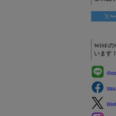
Twe
WiSE
います
@wee
http
Wee