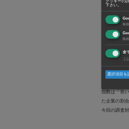
消費が拡大
クッキーの
下さい。
「相互関税
Go
策を表明。1
取得
Goo
一方、マイ
取得
ア国境で森林
情勢の悪化
全
上
3カ月後見通
選択項目を
新政権の景気
指数は「良
た企業の割合
今回の調査対