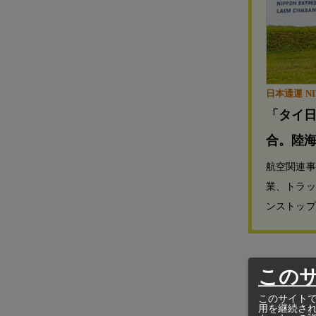
日本通運 NIP
「タイ
合。陸
航空関連事
業、トラッ
ンストップ
この
クリアンク
1.00％に
このサイトで
用を継続さ