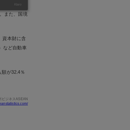
Klaro
落。また、国境
）、資本財に含
V）など自動車
額が32.4％
州ビジネスASEAN
eanstatistics.com/