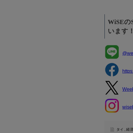
WiSE
います
@wee
http
Wee
wise
タイ
,
経