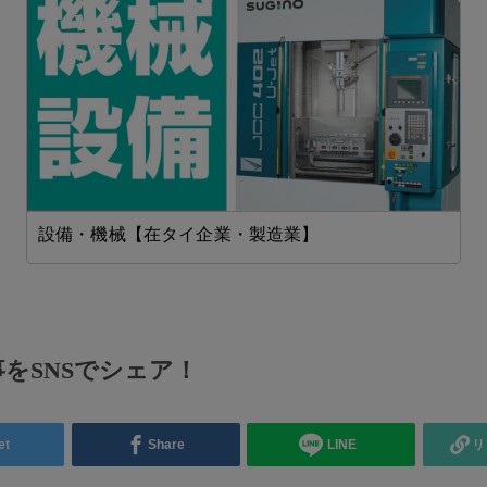
設備・機械【在タイ企業・製造業】
をSNSでシェア！
et
Share
LINE
リ