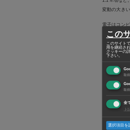
1.1％増な
変動の大きい
電子はコンピ
この
ポール、マレ
ている。電子
このサイトで
用を継続さ
クッキーの
かった。
下さい。
一方、車両・
Go
取得
れで、日本や
Goo
取得
主要国への輸
割増で推移
全
上
た。2番目に
（9.1％増
選択項目を
伸したインド