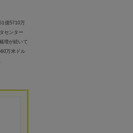
1億5710万
ータセンター
大幅増が続いて
60万米ドル
。