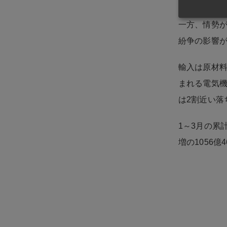
一方、情勢が
紛争の影響が
輸入は原材料
まれる電気機
は2割近い落
1～3月の累計
増の1056億