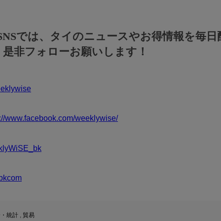
のSNSでは、タイのニュースやお得情報を毎日
！是非フォローお願いします！
klywise
s://www.facebook.com/weeklywise/
klyWiSE_bk
bkcom
済・統計
,
貿易