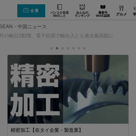
企業
バンコク生活
みんなの
最新号
グルメ
50のこと
ランキング
WiSE誌面
SEAN・中国ニュース
3月の輸出2割増、電子好調で輸出入とも過去最高額に
精密加工【在タイ企業・製造業】