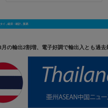
タイ
,
経済・統計
,
貿易
3月の輸出2割増、電子好調で輸出入とも過去