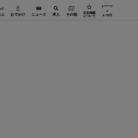
1バーツ
⇅
広告掲載
学ぶ
おでかけ
ニュース
求人
その他
4.78円
について
設備・機械【在タイ企業・製造業】
機械・