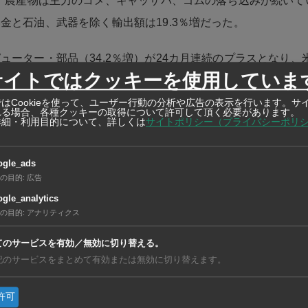
ど。農産物は主力のコメ、キャッサバ、ゴムの落ち込みが続いて
金と石油、武器を除く輸出額は19.3％増だった。
ューター・部品（34.2％増）が24カ月連続のプラスとなり、
サイトではクッキーを使用していま
ーシアへの輸出が拡大。プリント基板（PCB、7.8％増）も
以外では電話・部品（166.6％増）や鉄・鉄鋼製品（35.9％
はCookieを使って、ユーザー行動の分析や広告の表示を行います。サ
れる場合、各種クッキーの取得について許可して頂く必要があります。
詳細・利用目的について、詳しくは
サイトポリシー（プライバシーポリ
部品（0.9％増）に含まれる自動車・部品（3.5％減）は4カ
ogle_ads
の目的
:
広告
ベトナム向けが落ちこんだ。乗用車（49.5％減）の低迷が続
gle_analytics
の目的
:
アナリティクス
出では、全体の4分の1を占め最大の米国（41.8％増）がここ
。コンピューター・部品やファクシミリ・電話・部品が引き続
てのサービスを有効／無効に切り替える。
記のサービスをまとめて有効または無効に切り替えます。
大きい中国（9.8％増）はコンピューター・部品や天然ゴムが
）は4カ月連続のプラスで、サーキットブレーカーや化学品が伸
許可
（140.6％増）に抜かれて国別4位に後退した。