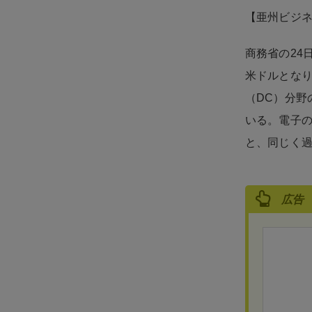
【亜州ビジ
商務省の24日
米ドルとなり
（DC）分野
いる。電子の
と、同じく過
広告