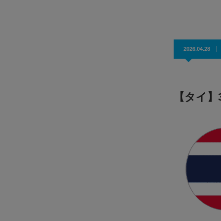
効果抜群！コスパ◎
2026.04.28
【タイ】