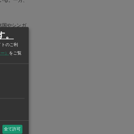
いる。一方、
米国やシンガ
す。
プラスを維持し
増）も伸びが高
イトのご利
シー）
をご覧
月ぶりの前年割
いている。
数カ月は3～5
きけん引し
好調。日本
びた。ただ急
全て許可