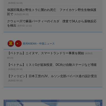
(8月6日 16:22)
保護区職員が野生トラに襲われ死亡 ファイカケン野生生物保護
区で
(8月6日 09:22)
クウェー川で麻薬パーティーのイカダ 捜査で34人から薬物反応
を検出
(8月5日 12:12)
亜州ASEAN・中国ニュース
【ベトナム】ニイヌマ、スマートランドリー事業を開始
(8月6日
09:19)
【ベトナム】ミスミGが追加投資、DC向け自動ステージなど増産
(8月6日 09:18)
【フィリピン】日本工営のJV、ルソン北部バイパス道の設計受注
(8月6日 09:18)