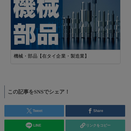
機械・部品【在タイ企業・製造業】
F
この記事をSNSでシェア！
Tweet
Share
LINE
リンクをコピー