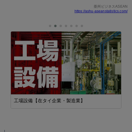
亜州ビジネスASEAN
https://ashu-aseanstatistics.com/
工場設備【在タイ企業・製造業】
F