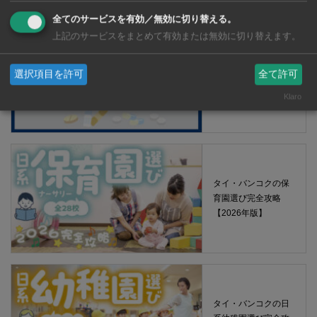
全てのサービスを有効／無効に切り替える。
上記のサービスをまとめて有効または無効に切り替えます。
【タイ・バンコ
ク】 コンビニ（セ
選択項目を許可
全て許可
ブンイレブン）で買
Klaro
える薬 2026年版
タイ・バンコクの保
育園選び完全攻略
【2026年版】
タイ・バンコクの日