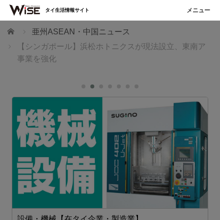
タイ生活情報サイト
ホーム
亜州ASEAN・中国ニュース
【シンガポール】浜松ホトニクスが現法設立、東南ア
事業を強化
設備・機械【在タイ企業・製造業】