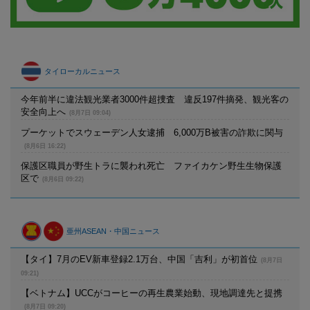
タイローカルニュース
今年前半に違法観光業者3000件超捜査 違反197件摘発、観光客の
安全向上へ
(8月7日 09:04)
プーケットでスウェーデン人女逮捕 6,000万B被害の詐欺に関与
(8月6日 16:22)
保護区職員が野生トラに襲われ死亡 ファイカケン野生生物保護
区で
(8月6日 09:22)
亜州ASEAN・中国ニュース
【タイ】7月のEV新車登録2.1万台、中国「吉利」が初首位
(8月7日
09:21)
【ベトナム】UCCがコーヒーの再生農業始動、現地調達先と提携
(8月7日 09:20)