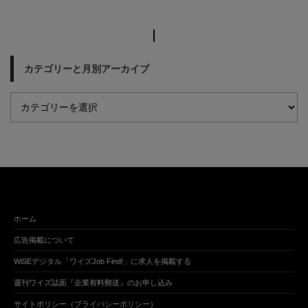
カテゴリーと月別アーカイブ
ホーム
広告掲載について
WiSEデジタル「ワイズJob Find!」に求人を掲載する
週刊ワイズ誌面『企業有料郵送』のお申し込み
サイトポリシー（プライバシーポリシー）