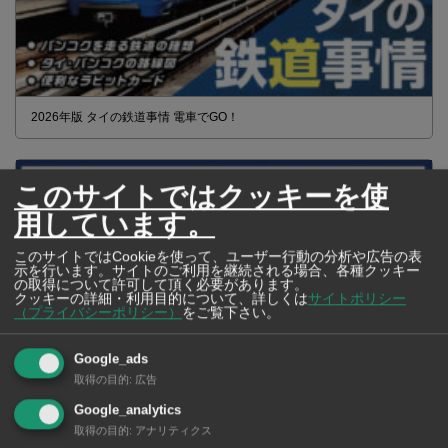
2026年版 タイの鉄道事情 電車でGO！
このサイトではクッキーを使
用しています。
このサイトではCookieを使って、ユーザー行動の分析や広告の表
示を行います。サイトのご利用を継続される場合、各種クッキー
の取得について許可して頂く必要があります。
クッキーの詳細・利用目的について、詳しくは
サイトポリシー
（プライバシーポリシー）
をご覧下さい。
Google_ads
取得の目的
:
広告
Google_analytics
【タイ・バンコク】 マルシェトンロー内の「TOPS」で買える薬
取得の目的
:
アナリティクス
2026年版