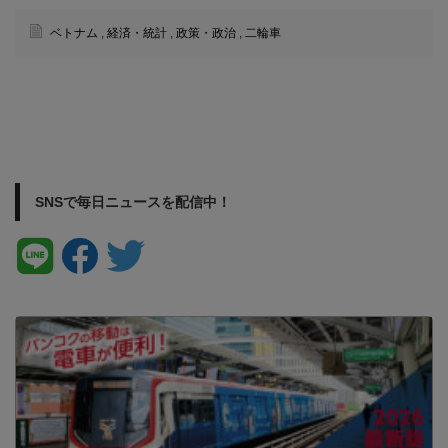
ベトナム
,
経済・統計
,
政策・政治
,
二輪車
SNSで毎日ニュースを配信中！