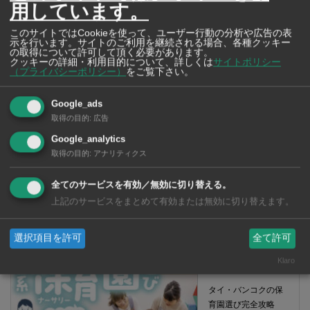
用しています。
このサイトではCookieを使って、ユーザー行動の分析や広告の表
示を行います。サイトのご利用を継続される場合、各種クッキー
の取得について許可して頂く必要があります。
クッキーの詳細・利用目的について、詳しくは
サイトポリシー
（プライバシーポリシー）
をご覧下さい。
Google_ads
取得の目的
:
広告
Google_analytics
取得の目的
:
アナリティクス
全てのサービスを有効／無効に切り替える。
上記のサービスをまとめて有効または無効に切り替えます。
【タイ・バンコク】 コンビニ（セブンイレブン）で買える薬 2026年
版
選択項目を許可
全て許可
Klaro
タイ・バンコクの保
育園選び完全攻略