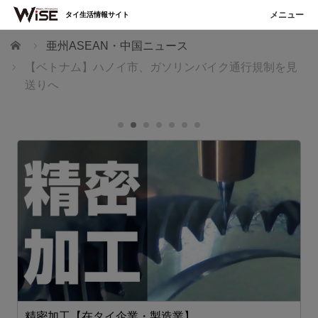
タイ生活情報サイト
ホーム
亜州ASEAN・中国ニュース
【ベトナム】ハノイ市、ガソリンバイク通行規制を見
送りへ
精密加工【在タイ企業・製造業】