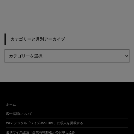
カテゴリーと月別アーカイブ
ホーム
広告掲載について
WiSEデジタル「ワイズJob Find!」に求人を掲載する
週刊ワイズ誌面『企業有料郵送』のお申し込み