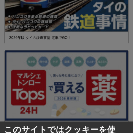
2026年版 タイの鉄道事情 電車でGO！
【タイ・バンコク】 マルシェトンロー内の「TOPS」で買える薬
このサイトではクッキーを使
2026年版