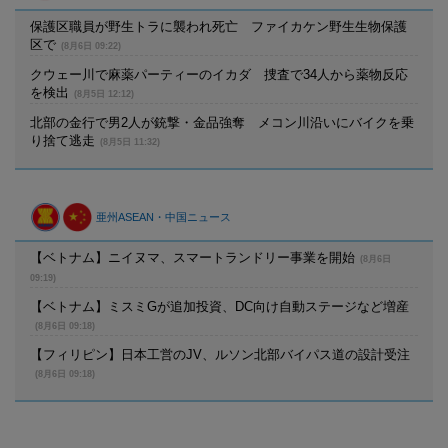
保護区職員が野生トラに襲われ死亡 ファイカケン野生生物保護
区で
(8月6日 09:22)
クウェー川で麻薬パーティーのイカダ 捜査で34人から薬物反応
を検出
(8月5日 12:12)
北部の金行で男2人が銃撃・金品強奪 メコン川沿いにバイクを乗
り捨て逃走
(8月5日 11:32)
亜州ASEAN・中国ニュース
【ベトナム】ニイヌマ、スマートランドリー事業を開始
(8月6日
09:19)
【ベトナム】ミスミGが追加投資、DC向け自動ステージなど増産
(8月6日 09:18)
【フィリピン】日本工営のJV、ルソン北部バイパス道の設計受注
(8月6日 09:18)