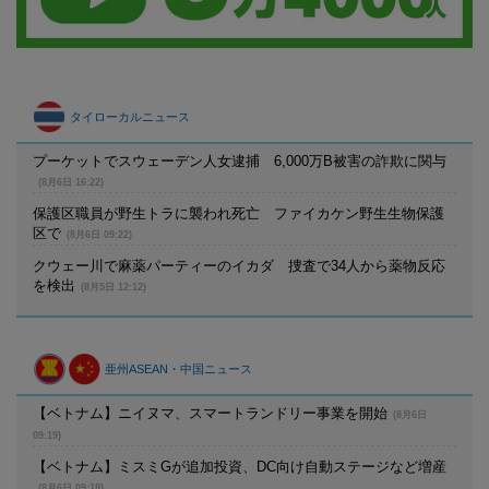
タイローカルニュース
プーケットでスウェーデン人女逮捕 6,000万B被害の詐欺に関与
(8月6日 16:22)
保護区職員が野生トラに襲われ死亡 ファイカケン野生生物保護
区で
(8月6日 09:22)
クウェー川で麻薬パーティーのイカダ 捜査で34人から薬物反応
を検出
(8月5日 12:12)
亜州ASEAN・中国ニュース
【ベトナム】ニイヌマ、スマートランドリー事業を開始
(8月6日
09:19)
【ベトナム】ミスミGが追加投資、DC向け自動ステージなど増産
(8月6日 09:18)