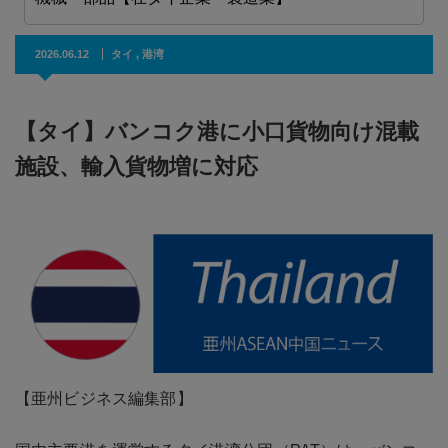
2026.06.12
タイ
,
港湾
【タイ】バンコク港に小口貨物向け混載
施設、輸入貨物増に対応
【亜州ビジネス編集部】