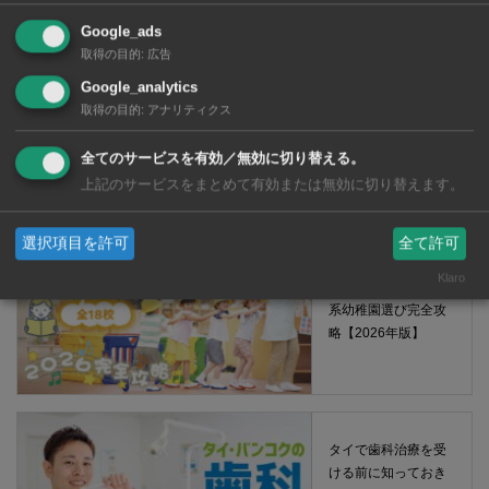
Google_ads
取得の目的
:
広告
Google_analytics
タイ・バンコクの保
取得の目的
:
アナリティクス
育園選び完全攻略
【2026年版】
全てのサービスを有効／無効に切り替える。
上記のサービスをまとめて有効または無効に切り替えます。
選択項目を許可
全て許可
Klaro
タイ・バンコクの日
系幼稚園選び完全攻
略【2026年版】
タイで歯科治療を受
ける前に知っておき