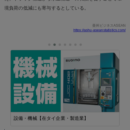
境負荷の低減にも寄与するとしている。
亜州ビジネスASEAN
https://ashu-aseanstatistics.com/
設備・機械【在タイ企業・製造業】
工