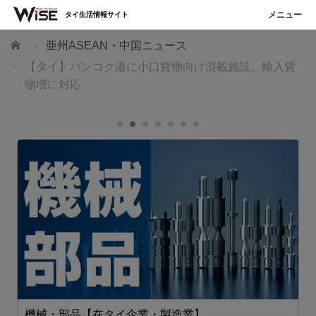
タイ生活情報サイト
ホーム
亜州ASEAN・中国ニュース
【タイ】バンコク港に小口貨物向け混載施設、輸入貨
物増に対応
機械・部品【在タイ企業・製造業】