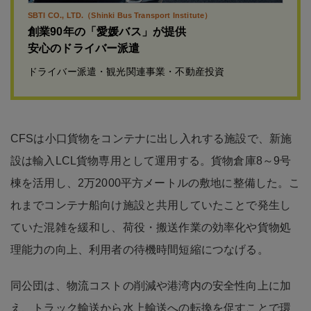
SBTI CO., LTD.（Shinki Bus Transport Institute）
創業90年の「愛媛バス」が提供
安心のドライバー派遣
ドライバー派遣・観光関連事業・不動産投資
CFSは小口貨物をコンテナに出し入れする施設で、新施
設は輸入LCL貨物専用として運用する。貨物倉庫8～9号
棟を活用し、2万2000平方メートルの敷地に整備した。こ
れまでコンテナ船向け施設と共用していたことで発生し
ていた混雑を緩和し、荷役・搬送作業の効率化や貨物処
理能力の向上、利用者の待機時間短縮につなげる。
同公団は、物流コストの削減や港湾内の安全性向上に加
え、トラック輸送から水上輸送への転換を促すことで環