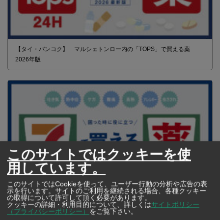
【タイ・バンコク】 マルシェトンロー内の「TOPS」で買える薬
2026年版
このサイトではクッキーを使
用しています。
このサイトではCookieを使って、ユーザー行動の分析や広告の表
示を行います。サイトのご利用を継続される場合、各種クッキー
の取得について許可して頂く必要があります。
クッキーの詳細・利用目的について、詳しくは
サイトポリシー
【タイ・バンコク】 コンビニ（セブンイレブン）で買える薬 2026年
（プライバシーポリシー）
をご覧下さい。
版