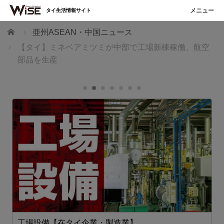
タイ生活情報サイト
ホーム
亜州ASEAN・中国ニュース
【タイ】ミネベアミツミが中部で工場新棟稼働、航空
部品を生産
工場設備【在タイ企業・製造業】