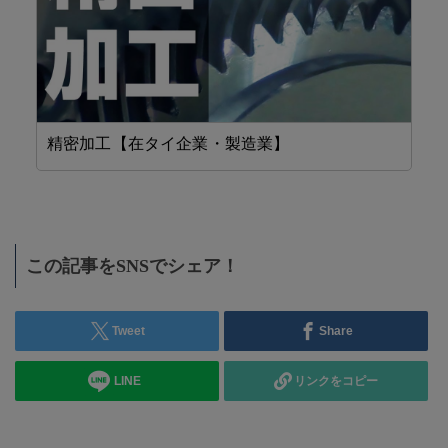
精密加工【在タイ企業・製造業】
機
この記事をSNSでシェア！
Tweet
Share
LINE
リンクをコピー