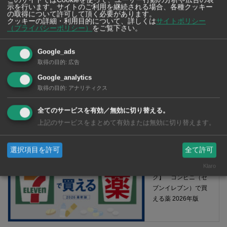
示を行います。サイトのご利用を継続される場合、各種クッキー
の取得について許可して頂く必要があります。
クッキーの詳細・利用目的について、詳しくは
サイトポリシー
（プライバシーポリシー）
をご覧下さい。
Google_ads
取得の目的
:
広告
Google_analytics
取得の目的
:
アナリティクス
全てのサービスを有効／無効に切り替える。
【タイ・バンコク】 マルシェトンロー内の「TOPS」で買える薬
2026年版
上記のサービスをまとめて有効または無効に切り替えます。
選択項目を許可
全て許可
【タイ・バンコ
Klaro
ク】 コンビニ（セ
ブンイレブン）で買
える薬 2026年版