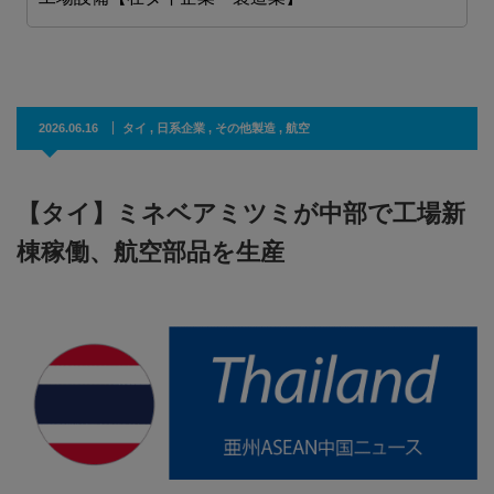
2026.06.16
タイ
,
日系企業
,
その他製造
,
航空
【タイ】ミネベアミツミが中部で工場新
棟稼働、航空部品を生産