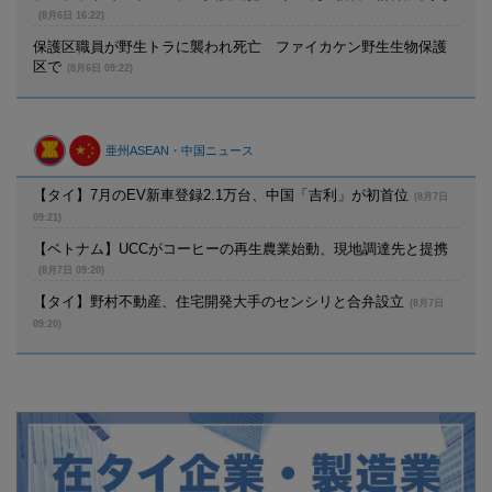
(8月6日 16:22)
保護区職員が野生トラに襲われ死亡 ファイカケン野生生物保護
区で
(8月6日 09:22)
亜州ASEAN・中国ニュース
【タイ】7月のEV新車登録2.1万台、中国「吉利」が初首位
(8月7日
09:21)
【ベトナム】UCCがコーヒーの再生農業始動、現地調達先と提携
(8月7日 09:20)
【タイ】野村不動産、住宅開発大手のセンシリと合弁設立
(8月7日
09:20)