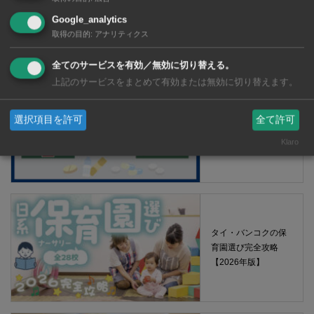
Google_analytics
【タイ・バンコク】 マルシェトンロー内の「TOPS」で買える薬
取得の目的
:
アナリティクス
2026年版
全てのサービスを有効／無効に切り替える。
上記のサービスをまとめて有効または無効に切り替えます。
【タイ・バンコ
選択項目を許可
全て許可
ク】 コンビニ（セ
ブンイレブン）で買
Klaro
える薬 2026年版
タイ・バンコクの保
育園選び完全攻略
【2026年版】