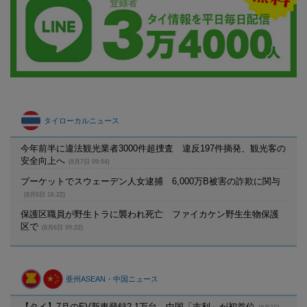
タイローカルニュース
今年前半に違法観光業者3000件超捜査 違反197件摘発、観光客の
安全向上へ
(8月7日 09:04)
プーケットでスウェーデン人女逮捕 6,000万B被害の詐欺に関与
(8月6日 16:22)
保護区職員が野生トラに襲われ死亡 ファイカケン野生生物保護
区で
(8月6日 09:22)
亜州ASEAN・中国ニュース
【タイ】7月のEV新車登録2.1万台、中国「吉利」が初首位