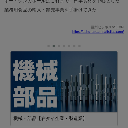
ホー・シンガポールはこれまで、日本食材を中心とした
業務用食品の輸入・卸売事業を手掛けてきた。
亜州ビジネスASEAN
https://ashu-aseanstatistics.com/
機械・部品【在タイ企業・製造業】
設