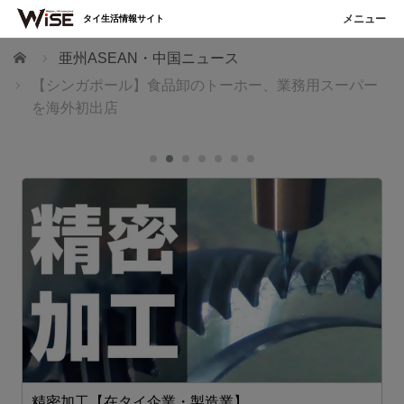
タイ生活情報サイト
ホーム
亜州ASEAN・中国ニュース
【シンガポール】食品卸のトーホー、業務用スーパー
を海外初出店
精密加工【在タイ企業・製造業】