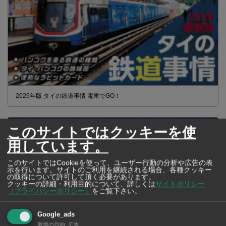
2026年版 タイの鉄道事情 電車でGO！
このサイトではクッキーを使
用しています。
このサイトではCookieを使って、ユーザー行動の分析や広告の表
示を行います。サイトのご利用を継続される場合、各種クッキー
の取得について許可して頂く必要があります。
クッキーの詳細・利用目的について、詳しくは
サイトポリシー
（プライバシーポリシー）
をご覧下さい。
Google_ads
取得の目的
:
広告