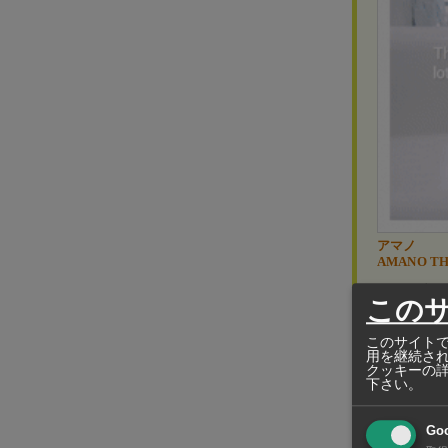
アマノ
AMANO TH
アマノ
この
え、粉
このサイトで
用を継続さ
また電気集
クッキーの
下さい。
加工時に発
Go