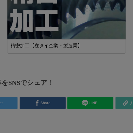
精密加工【在タイ企業・製造業】
をSNSでシェア！
et
Share
LINE
リ