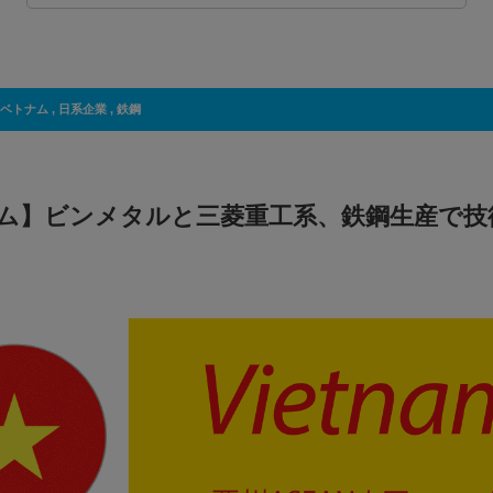
ベトナム
,
日系企業
,
鉄鋼
ム】ビンメタルと三菱重工系、鉄鋼生産で技