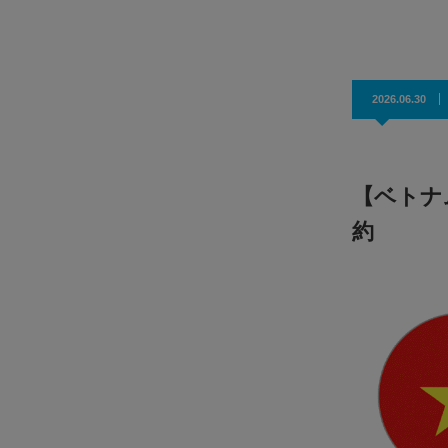
効果抜群！コスパ◎
2026.06.30
【ベトナ
約