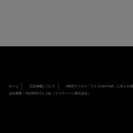
ホーム
広告掲載について
WiSEデジタル「ワイズJob Find!」に求人を
会社概要 – RyDEEN Co., Ltd.（ライディーン株式会社）