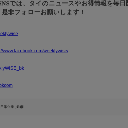
のSNSでは、タイのニュースやお得情報を毎日
！是非フォローお願いします！
klywise
s://www.facebook.com/weeklywise/
klyWiSE_bk
bkcom
,
日系企業
,
鉄鋼