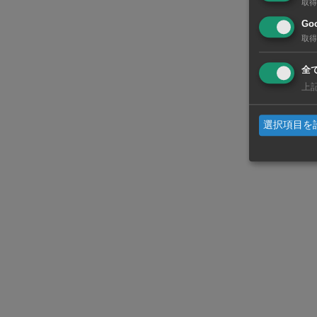
取得
Goo
両社は先月
取得
した。プライ
全
基、高速線材
上
ビンメタルは
選択項目を
施設を着工し
開始を予定し