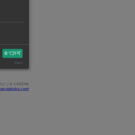
式契約を締結
ラブ鋳造機2
。
鋼生産の複合
全て許可
年初頭の稼働
Klaro
州ビジネスASEAN
eanstatistics.com/