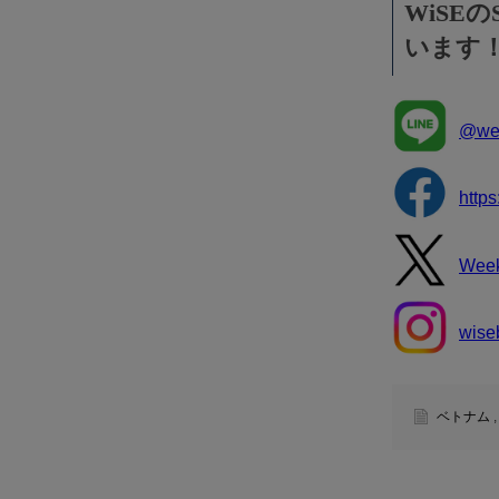
WiSE
います
@wee
http
Wee
wise
ベトナム