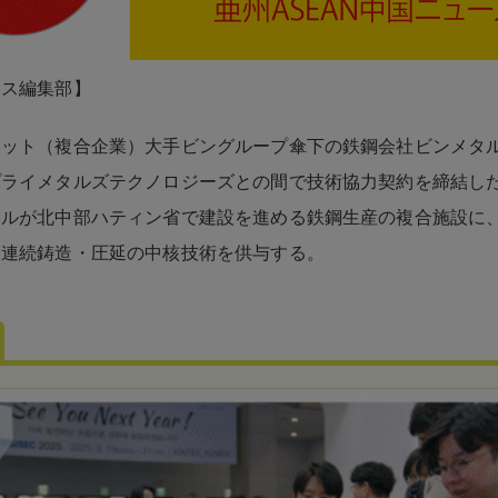
ネス編集部】
リット（複合企業）大手ビングループ傘下の鉄鋼会社ビンメタ
プライメタルズテクノロジーズとの間で技術協力契約を締結し
タルが北中部ハティン省で建設を進める鉄鋼生産の複合施設に
・連続鋳造・圧延の中核技術を供与する。