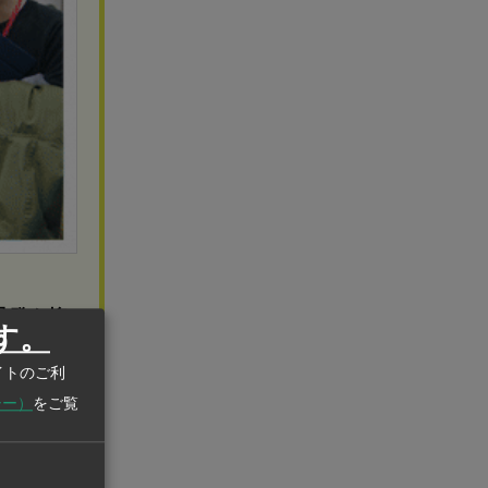
爆発を抑
す。
イトのご利
現！作業の
シー）
をご覧