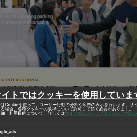
AI INTERNATIONAL
の粉塵爆発対策型集塵機は、二重三重の安全対策で粉塵
サイトではクッキーを使用していま
塵爆発が発生した場合でも被害を最小限に抑えます
はCookieを使って、ユーザー行動の分析や広告の表示を行います。サ
れる場合、各種クッキーの取得について許可して頂く必要があります。
塵式ミストコレクターは、一般的な方式の約10倍の高濃度対応力を実
詳細・利用目的について、詳しくは
サイトポリシー（プライバシーポリ
生する高濃度ミストを効率的に回収します
ogle_ads