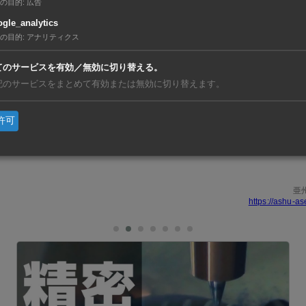
の目的
:
広告
gle_analytics
に包括的な戦力的協力に関する覚書を交わしており、今月に正
の目的
:
アナリティクス
メタルズは契約に基づき、200トン級の転炉（BOF）3基やス
てのサービスを有効／無効に切り替える。
・棒鋼圧延機、熱延鋼板（HRC）生産ラインなどを提供する
記のサービスをまとめて有効または無効に切り替えます。
昨年10月設立。同年12月にハティン省のブンアン経済区で鉄
許可
た。建築用鋼材やHRC、鉄道レールなどを製造する計画。来
、第1期の年産能力は500万～600万トンとする。
亜
https://ashu-as