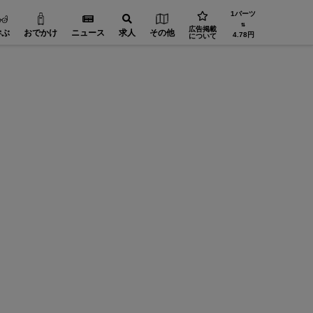
1バーツ
⇅
広告掲載
学ぶ
おでかけ
ニュース
求人
その他
4.78円
について
省エネ・環境【在タイ企業・製造業】
設備・