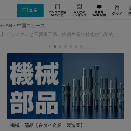
企業
バンコク生活
みんなの
最新号
グルメ
50のこと
ランキング
WiSE誌面
SEAN・中国ニュース
ム】ビンメタルと三菱重工系、鉄鋼生産で技術供与契約
機械・部品【在タイ企業・製造業】