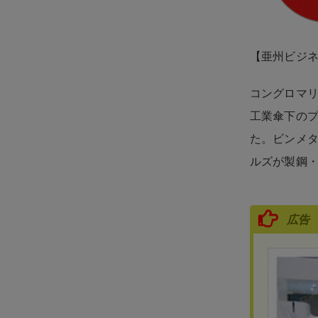
【亜州ビジ
コングロマ
工業傘下の
た。ビンメ
ルズが製鋼
広告