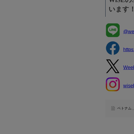
います
@wee
http
Wee
wise
ベトナム