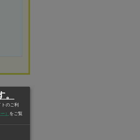
。14年3月期
す。
トナムとカン
イトのご利
では「R&D
シー）
をご覧
大化を図ると