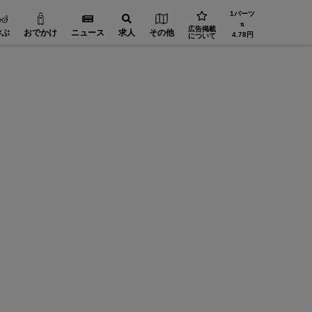
1バーツ
⇅
広告掲載
学ぶ
おでかけ
ニュース
求人
その他
4.78円
について
設備・機械【在タイ企業・製造業】
工場設