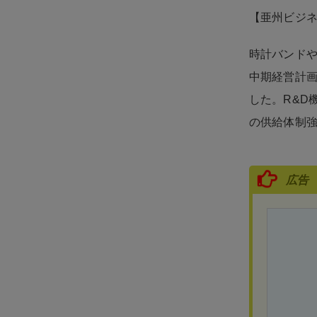
【亜州ビジ
時計バンドや
中期経営計画
した。R&D
の供給体制
広告