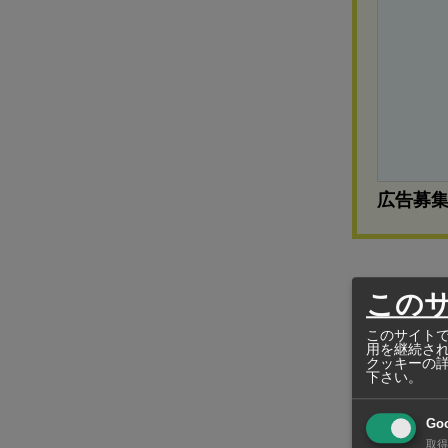
広告募
27年3月期
この
に開始した「
このサイトで
用を継続さ
ボジアの生産
クッキーの
下さい。
強化」「自
している。
Go
取得