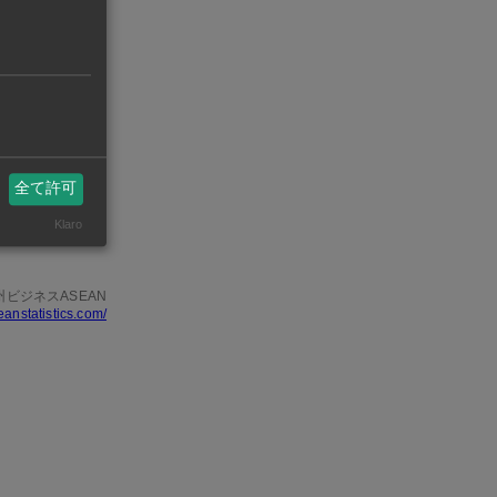
位置付けてお
Dや、高付加
による高付加
全て許可
年3月期は
Klaro
。
州ビジネスASEAN
eanstatistics.com/