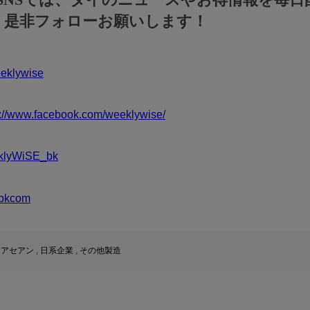
！是非フォローお願いします！
klywise
s://www.facebook.com/weeklywise/
klyWiSE_bk
bkcom
,
アセアン
,
日系企業
,
その他製造