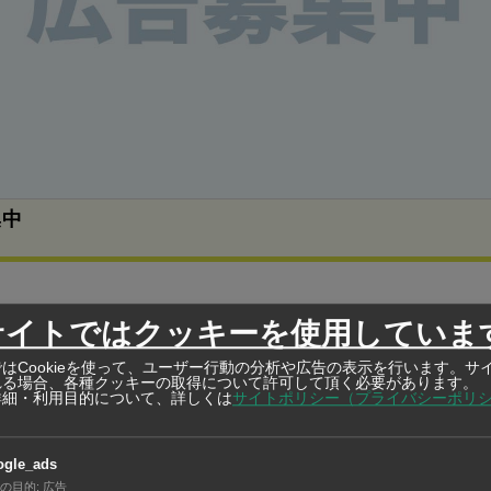
集中
～31年3月期の中期計画「アセアンプロジェクトIII」を発表した
サイトではクッキーを使用していま
アセアンプロジェクト」の第3期で、これまでの第1期ではベ
はCookieを使って、ユーザー行動の分析や広告の表示を行います。サ
れる場合、各種クッキーの取得について許可して頂く必要があります。
拠点での一貫生産体制を、第2期では供給網を構築した。第3期
詳細・利用目的について、詳しくは
サイトポリシー（プライバシーポリ
動化」「高付加価値製品」「財務健全化」を軸に企業価値の最
ogle_ads
の目的
:
広告