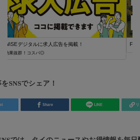
FA（自動化）【在タイ企業・製造業】
をSNSでシェア！
et
Share
LINE
リ
のSNSでは、タイのニュースやお得情報を毎日