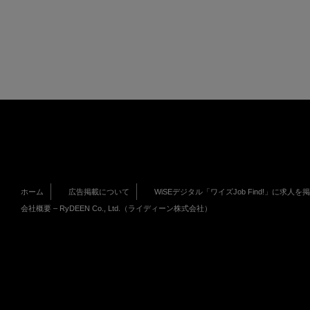
ホーム
広告掲載について
WiSEデジタル「ワイズJob Find!」に求人を
会社概要 – RyDEEN Co., Ltd.（ライディーン株式会社）