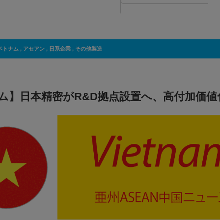
ベトナム
,
アセアン
,
日系企業
,
その他製造
ム】日本精密がR&D拠点設置へ、高付加価値