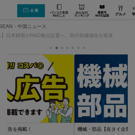
企業
バンコク生活
みんなの
最新号
グルメ
50のこと
ランキング
WiSE誌面
SEAN・中国ニュース
ム】日本精密がR&D拠点設置へ、高付加価値化を推進
機械・部品【在タイ企業・製造業】