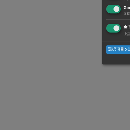
ホーチミン
Goo
取得
り、来年にも
価値製品の
全
上
世界的な供
選択項目を
価値品ニーズ
10％）や、