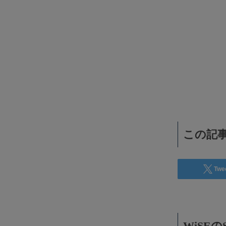
WiSEデジタルに求人広告を掲載！
効果抜群！コスパ◎
この記事
Twe
WiSE