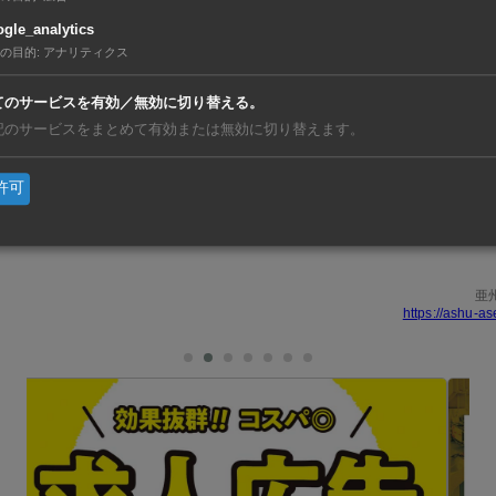
市の現地法人、日本精密ベトナムをグループの基幹製造拠点と
gle_analytics
の目的
:
アナリティクス
R&Dセンターを本格稼働させる。自動・半自動化に向けたR&
開発支援などを推進する。
てのサービスを有効／無効に切り替える。
記のサービスをまとめて有効または無効に切り替えます。
給網見直しの動きや、東南アジアの人件費上昇、消費の二極化
許可
の高まりなどに対応する。31年3月期には自動化率30％（26
高付加価値品の売上比率30％（同18％）といった目標を掲げる
亜
https://ashu-as