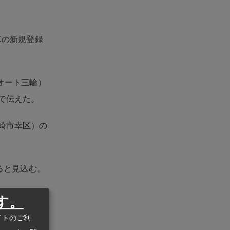
車の新規登録
オート三輪）
付で伝えた。
崎市幸区）の
ると見込む。
す。
州ビジネスASEAN
eanstatistics.com/
イトのご利