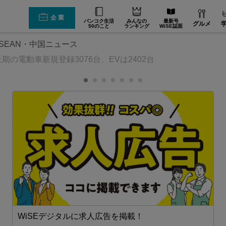
企業
バンコク生活
みんなの
最新号
グルメ
50のこと
ランキング
WiSE誌面
SEAN・中国ニュース
期の電動車新規登録3076台、EVは2402台
FA（自動化）【在タイ企業・製造業】