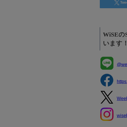
Twe
WiSE
います
@wee
http
Wee
wise