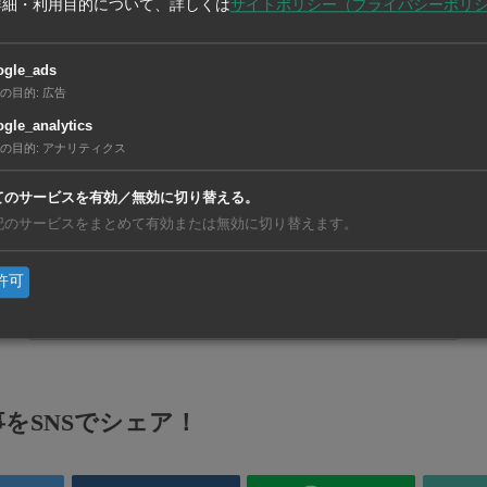
詳細・利用目的について、詳しくは
サイトポリシー（プライバシーポリ
ogle_ads
の目的
:
広告
gle_analytics
の目的
:
アナリティクス
てのサービスを有効／無効に切り替える。
記のサービスをまとめて有効または無効に切り替えます。
許可
設備・機械【在タイ企業・製造業】
をSNSでシェア！