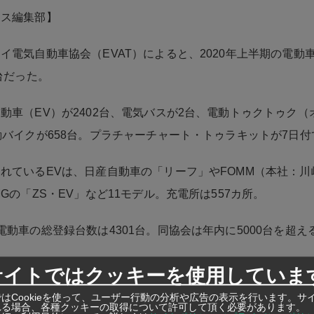
ネス編集部】
イ電気自動車協会（EVAT）によると、2020年上半期の電動
6台だった。
動車（EV）が2402台、電気バスが2台、電動トゥクトゥク（
動バイクが658台。プラチャーチャート・トゥラキットが7日
れているEVは、日産自動車の「リーフ」やFOMM（本社：川
MGの「ZS・EV」など11モデル。充電所は557カ所。
電動車の総登録台数は4301台。同協会は年内に5000台を超え
サイトではクッキーを使用していま
亜
https://ashu-as
はCookieを使って、ユーザー行動の分析や広告の表示を行います。サ
れる場合、各種クッキーの取得について許可して頂く必要があります。