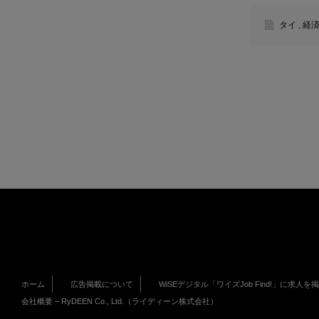
タイ
,
経
ホーム
広告掲載について
WiSEデジタル「ワイズJob Find!」に求人を
会社概要 – RyDEEN Co., Ltd.（ライディーン株式会社）