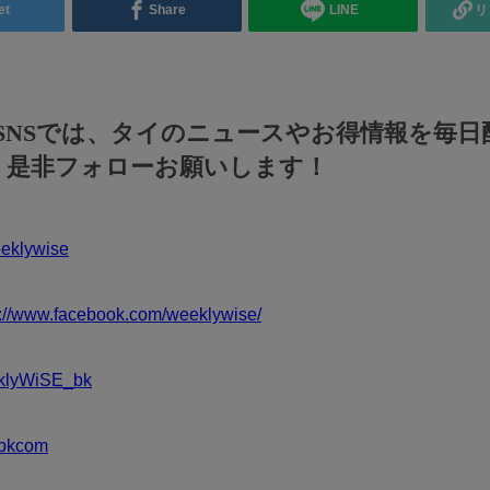
et
Share
LINE
リ
のSNSでは、タイのニュースやお得情報を毎日
！是非フォローお願いします！
klywise
s://www.facebook.com/weeklywise/
klyWiSE_bk
bkcom