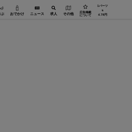
1バーツ
⇅
広告掲載
学ぶ
おでかけ
ニュース
求人
その他
4.78円
について
省エネ・環境【在タイ企業・製造業】
設備・