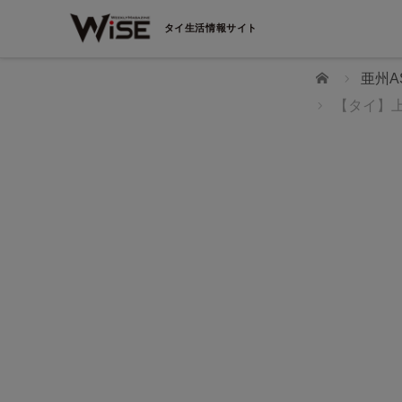
タイ生活情報サイト
ホーム
亜州A
【タイ】上
WiSEデジタルに求人広告を掲載！