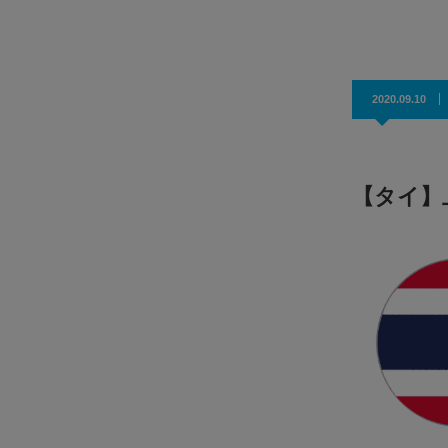
効果抜群！コスパ◎
2020.09.10
【タイ】上