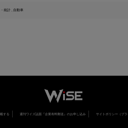
済・統計
,
自動車
掲載する
週刊ワイズ誌面『企業有料郵送』のお申し込み
サイトポリシー（プラ