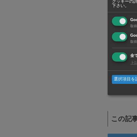
クッキーの
下さい。
Go
取得
Goo
取得
全
上
選択項目を
WiSEデジタルに求人広告を掲載！
効果抜群！コスパ◎
この記事