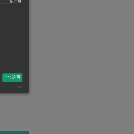
シー）
をご覧
全て許可
精密加工【在タイ企業・製造業】
FA（
Klaro