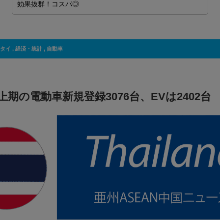
タイ
,
経済・統計
,
自動車
期の電動車新規登録3076台、EVは2402台