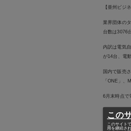
【亜州ビジ
業界団体のタ
台数は307
内訳は電気自
が14台、電
国内で販売さ
「ONE」、
6月末時点で
この
このサイトで
用を継続さ