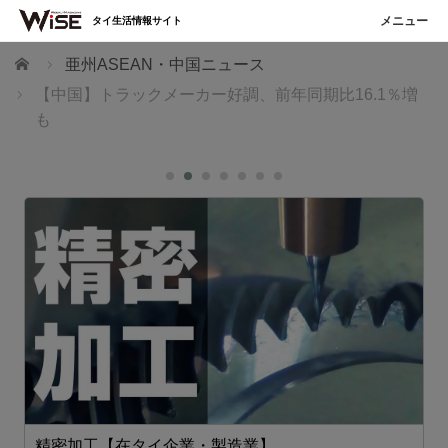
タイ生活情報サイト
ホーム
亜州ASEAN・中国ニュース
【中国】トラックメーカー好調、前年同期比16.1％増
も
精密加工【在タイ企業・製造業】