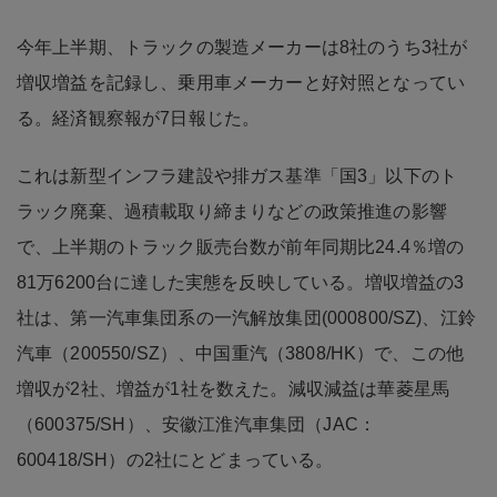
今年上半期、トラックの製造メーカーは8社のうち3社が
増収増益を記録し、乗用車メーカーと好対照となってい
る。経済観察報が7日報じた。
これは新型インフラ建設や排ガス基準「国3」以下のト
ラック廃棄、過積載取り締まりなどの政策推進の影響
で、上半期のトラック販売台数が前年同期比24.4％増の
81万6200台に達した実態を反映している。増収増益の3
社は、第一汽車集団系の一汽解放集団(000800/SZ)、江鈴
汽車（200550/SZ）、中国重汽（3808/HK）で、この他
増収が2社、増益が1社を数えた。減収減益は華菱星馬
（600375/SH）、安徽江淮汽車集団（JAC：
600418/SH）の2社にとどまっている。