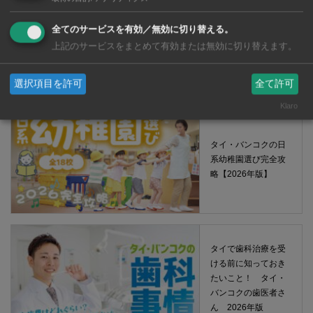
タイ・バンコクの保
全てのサービスを有効／無効に切り替える。
育園選び完全攻略
上記のサービスをまとめて有効または無効に切り替えます。
【2026年版】
選択項目を許可
全て許可
Klaro
タイ・バンコクの日
系幼稚園選び完全攻
略【2026年版】
タイで歯科治療を受
ける前に知っておき
たいこと！ タイ・
バンコクの歯医者さ
ん 2026年版