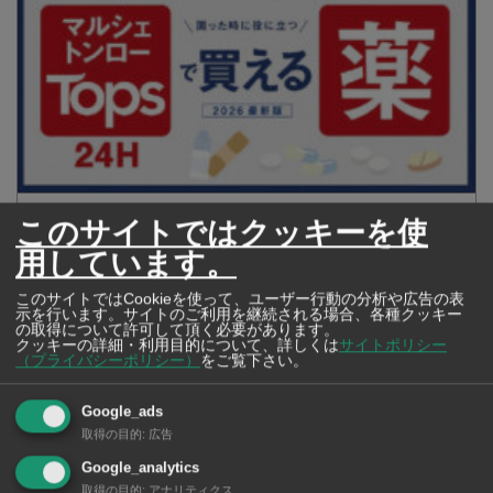
【タイ・バンコク】 マルシェトンロー内の「TOPS」で買える薬
このサイトではクッキーを使
2026年版
用しています。
このサイトではCookieを使って、ユーザー行動の分析や広告の表
示を行います。サイトのご利用を継続される場合、各種クッキー
の取得について許可して頂く必要があります。
【タイ・バンコ
クッキーの詳細・利用目的について、詳しくは
サイトポリシー
ク】 コンビニ（セ
（プライバシーポリシー）
をご覧下さい。
ブンイレブン）で買
える薬 2026年版
Google_ads
取得の目的
:
広告
Google_analytics
取得の目的
:
アナリティクス