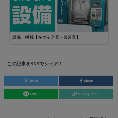
設備・機械【在タイ企業・製造業】
機
この記事をSNSでシェア！
Tweet
Share
LINE
リンクをコピー