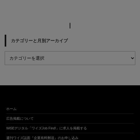
カテゴリーと月別アーカイブ
ホーム
広告掲載について
WiSEデジタル「ワイズJob Find!」に求人を掲載する
週刊ワイズ誌面『企業有料郵送』のお申し込み