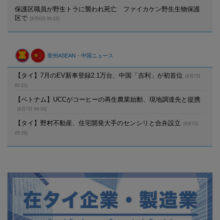
保護区職員が野生トラに襲われ死亡 ファイカケン野生生物保護
区で
(8月6日 09:22)
亜州ASEAN・中国ニュース
【タイ】7月のEV新車登録2.1万台、中国「吉利」が初首位
(8月7日
09:21)
【ベトナム】UCCがコーヒーの再生農業始動、現地調達先と提携
(8月7日 09:20)
【タイ】野村不動産、住宅開発大手のセンシリと合弁設立
(8月7日
09:20)