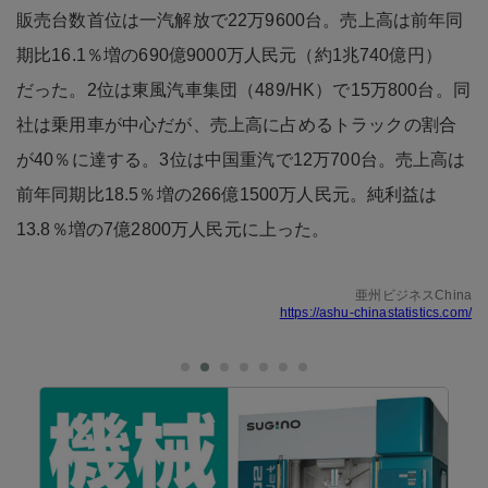
販売台数首位は一汽解放で22万9600台。売上高は前年同
期比16.1％増の690億9000万人民元（約1兆740億円）
だった。2位は東風汽車集団（489/HK）で15万800台。同
社は乗用車が中心だが、売上高に占めるトラックの割合
が40％に達する。3位は中国重汽で12万700台。売上高は
前年同期比18.5％増の266億1500万人民元。純利益は
13.8％増の7億2800万人民元に上った。
亜州ビジネスChina
https://ashu-chinastatistics.com/