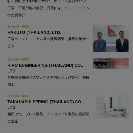
駐在員向け住宅物件の仲介、オフィス賃貸仲介 ／
工場・工業用地の賃貸・売買仲介、コンドミニアム
の売買仲介
在タイ企業・製造業
HAKUTO (THAILAND) LTD.
工場やコンドミニアム等の臭気調査・臭気対策サー
ビス
在タイ企業・製造業
HIRO ENGINEERING (THAILAND) CO.,
LTD.
自動車骨格部品のプレス金型設計および製作、機械
加工
在タイ企業・製造業
TAKAHASHI SPRING (THAILAND) CO.,
LTD.
精密ばね、プレス部品、アッセンブリ製品の設計及
び生産