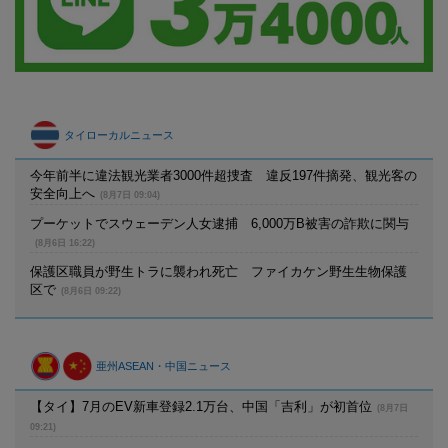
タイローカルニュース
今年前半に違法観光業者3000件超捜査 違反197件摘発、観光客の
安全向上へ
(8月7日 09:04)
プーケットでスウェーデン人女逮捕 6,000万B被害の詐欺に関与
(8月6日 16:22)
保護区職員が野生トラに襲われ死亡 ファイカケン野生生物保護
区で
(8月6日 09:22)
亜州ASEAN・中国ニュース
【タイ】7月のEV新車登録2.1万台、中国「吉利」が初首位
(8月7日
09:21)