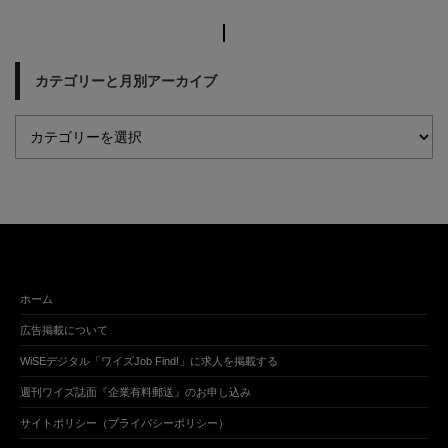
カテゴリーと月別アーカイブ
ホーム
広告掲載について
WiSEデジタル「ワイズJob Find!」に求人を掲載する
週刊ワイズ誌面『企業有料郵送』のお申し込み
サイトポリシー（プライバシーポリシー）