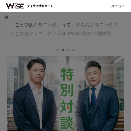
タイ生活情報サイト
ホーム
「ことびあクリニック」って、どんなクリニック？
ことびあクリニック × WakuWaku Gym 特別対談
薬