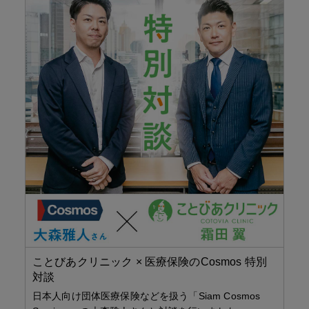
こ
こ
の
種
ことびあクリニック × 医療保険のCosmos 特別
対談
日本人向け団体医療保険などを扱う「Siam Cosmos