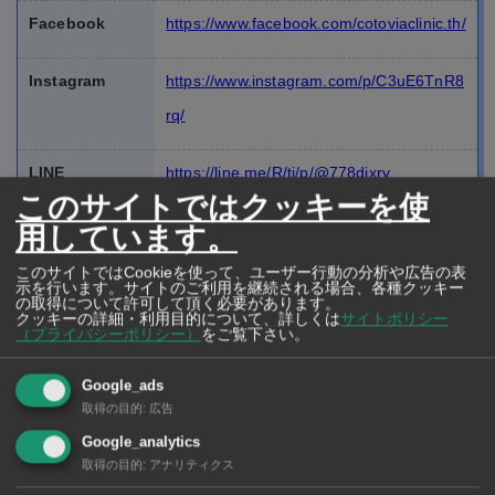
Facebook
https://www.facebook.com/cotoviaclinic.th/
Instagram
https://www.instagram.com/p/C3uE6TnR8
rq/
LINE
https://line.me/R/ti/p/@778djxry
このサイトではクッキーを使
用しています。
外来
9:30～18:00
このサイトではCookieを使って、ユーザー行動の分析や広告の表
オンライン診療
9:30～22:00
示を行います。サイトのご利用を継続される場合、各種クッキー
の取得について許可して頂く必要があります。
クッキーの詳細・利用目的について、詳しくは
サイトポリシー
X（旧Twitter）
https://x.com/cotovia_th
（プライバシーポリシー）
をご覧下さい。
所在地
ことびあクリニック（Sukhumvit
Google_ads
39）
取得の目的
:
広告
6th Fl, Bio House, 55 Sukhumvit Soi39, Kl
Google_analytics
取得の目的
:
アナリティクス
ongton-Nua, Wattana, Bangkok 10110